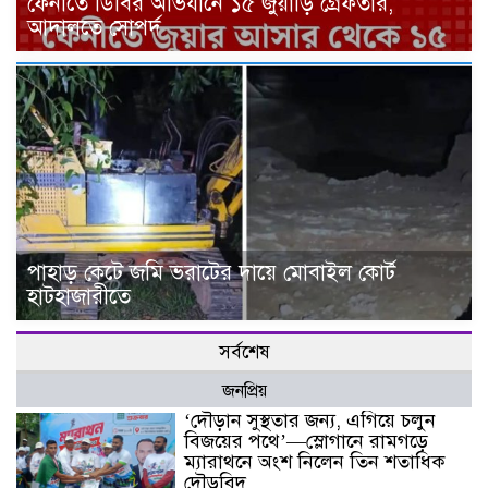
ফেনীতে ডিবির অভিযানে ১৫ জুয়াড়ি গ্রেফতার,
আদালতে সোপর্দ
পাহাড় কেটে জমি ভরাটের দায়ে মোবাইল কোর্ট
হাটহাজারীতে
সর্বশেষ
জনপ্রিয়
‘দৌড়ান সুস্থতার জন্য, এগিয়ে চলুন
বিজয়ের পথে’—স্লোগানে রামগড়ে
ম্যারাথনে অংশ নিলেন তিন শতাধিক
দৌড়বিদ