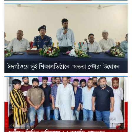
ঈদগাঁওয়ে দুই শিক্ষাপ্রতিষ্ঠানে ‘সততা স্টোর’ উদ্বোধন