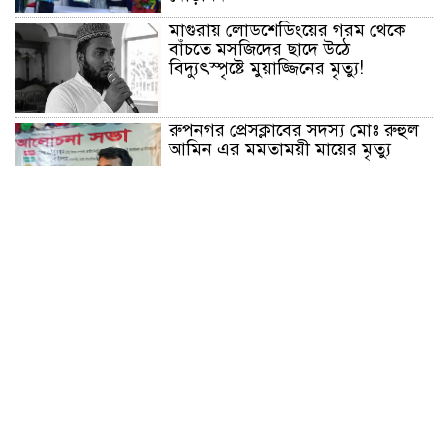
মাগুরায় লোডশেডিংয়ের গরম থেকে
বাঁচতে মসজিদের ছাদে উঠে
বিদ্যুৎস্পৃষ্টে মুয়াজ্জিনের মৃত্যু!
রুপনগর প্রেসক্লাবের সদস্য মোঃ রুহুল
আমিন এর মমতাময়ী মায়ের মৃত্যু
প্রান্তিক শহরে উন্নত আল্ট্রাসাউন্ড প্রযুক্তি
নিয়ে উইপ্রো জিই হেলথকেয়ারের
‘হেলথ এক্সপ্রেস’ চালু
নিত্য প্রয়োজনীয় দ্রব্যমূল্যের লাগামহীন
উর্ধ্বগতির প্রতিবাদে মাগুরায় ১১দলীয়
ঐক্য জোটের স্মারকলিপি প্রদান
হাটহাজারী মাদরাসা ছাত্র আরিফুল
ইসলামের আকস্মিক মৃত্যু : মাগফিরাত
কামনায় জামেয়ার মহাপরিচালক