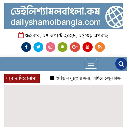
শুক্রবার, ০৭ অগাস্ট ২০২৬, ০৫:৩১ অপরাহ্ন
Toggle
navigation
সংবাদ শিরোনাম:
‘দৌড়ান সুস্থতার জন্য, এগিয়ে চলুন বিজয়ের পথে