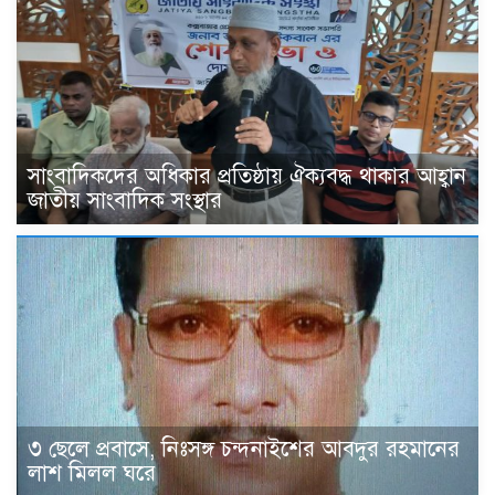
সাংবাদিকদের অধিকার প্রতিষ্ঠায় ঐক্যবদ্ধ থাকার আহ্বান
জাতীয় সাংবাদিক সংস্থার
৩ ছেলে প্রবাসে, নিঃসঙ্গ চন্দনাইশের আবদুর রহমানের
লাশ মিলল ঘরে