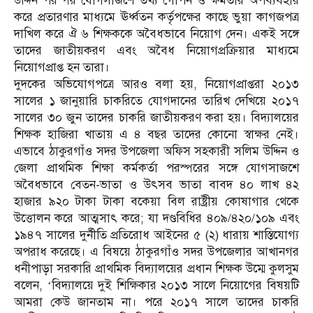
উদ্দিন পরস্পর যোগসাজশে তথ্য গোপন ও ক্ষমতার অপব্যবহার
করে প্রতারণার মাধ্যমে ঊর্ধ্বতন কর্তৃপক্ষের কাছে ভুয়া কাগজপত্র
দাখিল করে ঐ ৬ শিক্ষককে অবৈধভাবে নিয়োগ দেন। একই সঙ্গে
তাদের জাতীয়করণ এবং অবৈধ নিয়োগপ্রক্রিয়ার মাধ্যমে
নিয়োগপ্রাপ্ত হন তারা।
দুদকের অ‌ভিযোগপত্রে আরও বলা হয়, নিয়োগপ্রাপ্তরা ২০১৩
সালের ১ জানুয়ারি চাক‌রিতে যোগদানের তা‌রিখ দে‌খিয়ে ২০১৭
সালের ৩০ জুন তাদের চাকরি জাতীয়করণ করা হয়। বিদ্যালয়ের
শিক্ষক হাজিরা খাতায় এ ৪ বছ‌র তাদের কোনো স্বাক্ষর নেই।
এভাবে ঠাকুরগাঁও সদর উপজেলা অফিস সহকারী সলিম উদ্দিন ও
জেলা প্রাথমিক শিক্ষা কর্মকর্তা পরস্পরের সঙ্গে যোগসাজশে
অবৈধভাবে বেতন-ভাতা ও উৎসব ভাতা বাবদ ৪০ লাখ ৪২
হাজার ৯২০ টাকা টাকা বকেয়া বিল রাষ্ট্রীয় কোষাগার থেকে
উত্তোলন করে আত্মসাৎ করে; যা দণ্ডবিধির ৪০৯/৪২০/১০৯ এবং
১৯৪৭ সালের দুর্নীতি প্রতিরোধ আইনের ৫ (২) ধারায় শাস্তিযোগ্য
অপরাধ করেছে। এ বিষয়ে ঠাকুরগাঁও সদর উপজেলার আখানগর
ধনীপাড়া সরকারি প্রাথমিক বিদ্যালয়ের প্রধান শিক্ষক উম্মে কুলসুম
বলেন, ‘বিদ্যালয়ে দুই শি‌ক্ষিকার ২০১৩ সালে নিয়োগের বিষয়‌টি
আমরা কেউ জানতাম না। পরে ২০১৭ সালে তাদের চাক‌রি