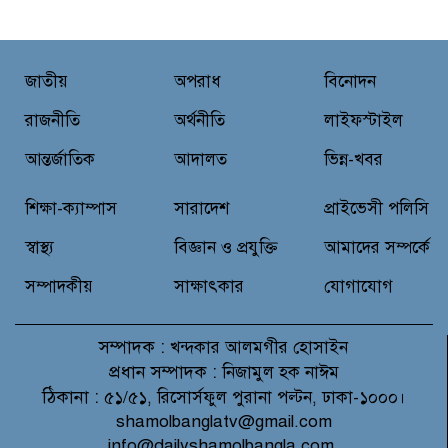
জুলাই গণঅভ্যুত্থান দিবসের আলোচনা
সভা ও পুরস্কার বিতরণ
বন্যাদুর্গত মানুষের পাশে পার্কভিউ
জাতীয়
অপরাধ
বিনোদন
হাসপাতাল আমিলাইষে ফ্রি চিকিৎসা
ক্যাম্পে ২ হাজার রোগীকে সেবা,
রাজনীতি
অর্থনীতি
লাইফস্টাইল
বিনামূল্যে ওষুধ বিতরণ
আন্তর্জাতিক
আদালত
ভিন্ন-খবর
চন্দনাইশ থানা পুলিশের অভিযানে ৩
আসামী গ্রেফতার
শিক্ষা-ক্যাম্পাস
সারাদেশ
প্রাইভেসী পলিসি
স্বাস্থ্য
বিজ্ঞান ও প্রযুক্তি
আমাদের সম্পর্কে
সম্পাদকীয়
সাক্ষাৎকার
যোগাযোগ
সম্পাদক :
খন্দকার আলমগীর হোসাইন
প্রধান সম্পাদক :
নিজামুল হক নাঈম
ঠিকানা :
৫১/৫১, রিসোর্সফুল পুরানা পল্টন, ঢাকা-১০০০।
shamolbanglatv@gmail.com
info@dailyshamolbangla.com,