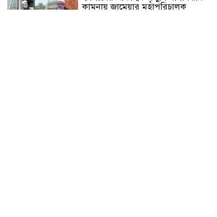
কামনায় জামেয়ার মহাপরিচালক
আলেমগণের স্বতঃস্ফূর্ত অংশগ্রহণেই
জুলাই আন্দোলন সফল হয় : আল্লামা
শেখ আহমদ
জুলাই গণঅভ্যুত্থান দিবস উপলক্ষ্যে
কোম্পানীগঞ্জে ১১ দলীয় ঐক্য জোটের
গণমিছিল ও সমাবেশ অনুষ্ঠিত
কোম্পানীগঞ্জে জুলাই গনঅভ্যুত্থান দিবস
২০২৬ উপলক্ষে আলোচনা সভা ও
বিশেষ মোনাজাত
“স্পেশাল ট্রাইব্যুনালে জুলাই গণহত্যার
বিচার করেন, জনগণ আপনাদের ছাড়বে
না: সাক্কু
ভাষা সৈনিক অজিত গুহ মহাবিদ্যালয়ে