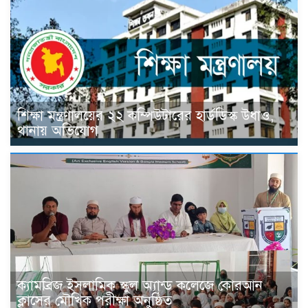
শিক্ষা মন্ত্রণালয়ের ২২ কম্পিউটারের হার্ডডিস্ক উধাও,
থানায় অভিযোগ
ক্যামব্রিজ ইসলামিক স্কুল অ্যান্ড কলেজে কোরআন
ক্লাসের মৌখিক পরীক্ষা অনুষ্ঠিত