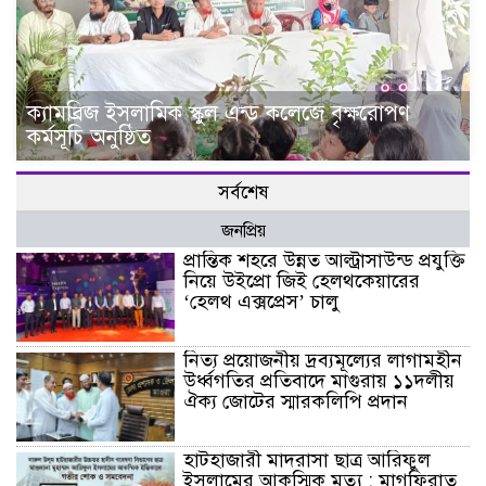
ক্যামব্রিজ ইসলামিক স্কুল এন্ড কলেজে বৃক্ষরোপণ
কর্মসূচি অনুষ্ঠিত
সর্বশেষ
জনপ্রিয়
প্রান্তিক শহরে উন্নত আল্ট্রাসাউন্ড প্রযুক্তি
নিয়ে উইপ্রো জিই হেলথকেয়ারের
‘হেলথ এক্সপ্রেস’ চালু
নিত্য প্রয়োজনীয় দ্রব্যমূল্যের লাগামহীন
উর্ধ্বগতির প্রতিবাদে মাগুরায় ১১দলীয়
ঐক্য জোটের স্মারকলিপি প্রদান
হাটহাজারী মাদরাসা ছাত্র আরিফুল
ইসলামের আকস্মিক মৃত্যু : মাগফিরাত