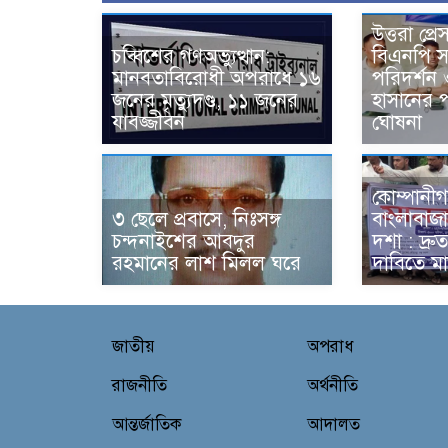
উত্তরা প্রে
চব্বিশের গণঅভ্যুত্থান:
বিএনপি স
মানবতাবিরোধী অপরাধে ১৬
পরিদর্শন 
জনের মৃত্যুদণ্ড, ১১ জনের
হাসানের 
যাবজ্জীবন
ঘোষনা
কোম্পানীগ
৩ ছেলে প্রবাসে, নিঃসঙ্গ
বাংলাবাজ
চন্দনাইশের আবদুর
দশা : দ্রুত
রহমানের লাশ মিলল ঘরে
দাবিতে ম
জাতীয়
অপরাধ
রাজনীতি
অর্থনীতি
আন্তর্জাতিক
আদালত