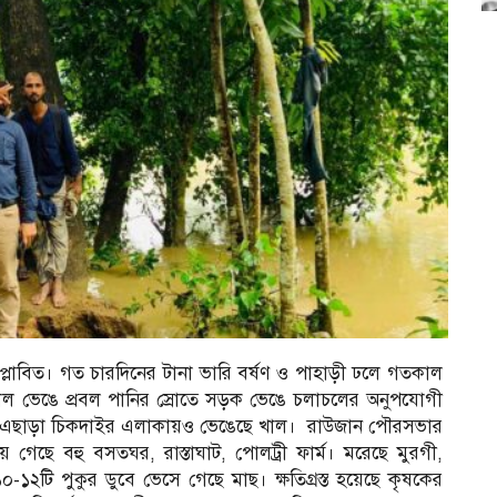
্চল প্লাবিত। গত চারদিনের টানা ভারি বর্ষণ ও পাহাড়ী ঢলে গতকাল
 খাল ভেঙে প্রবল পানির স্রোতে সড়ক ভেঙে চলাচলের অনুপযোগী
ষ। এছাড়া চিকদাইর এলাকায়ও ভেঙেছে খাল। রাউজান পৌরসভার
ে গেছে বহু বসতঘর, রাস্তাঘাট, পোলট্রী ফার্ম। মরেছে মুরগী,
০-১২টি পুকুর ডুবে ভেসে গেছে মাছ। ক্ষতিগ্রস্ত হয়েছে কৃষকের