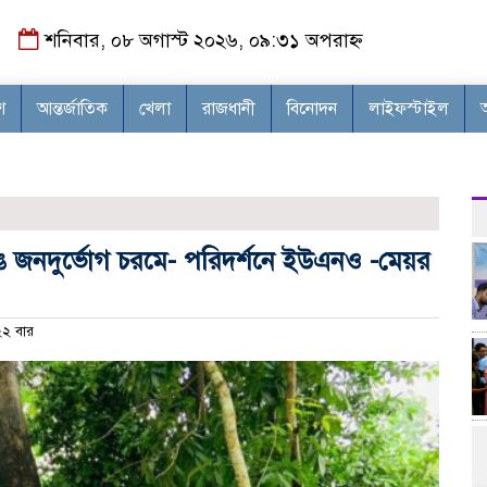
শনিবার, ০৮ অগাস্ট ২০২৬, ০৯:৩১ অপরাহ্ন
শ
আন্তর্জাতিক
খেলা
রাজধানী
বিনোদন
লাইফস্টাইল
ে জনদুর্ভোগ চরমে- পরিদর্শনে ইউএনও -মেয়র
২ বার