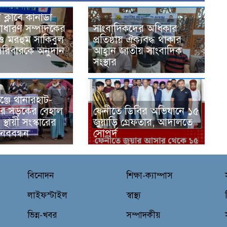
স ক্লাবে কানাডা
াধারণ সম্পাদকের
সাংবাদিকদের অধিকার
ও মরহুম সাকিবুল
প্রতিষ্ঠায় ঐক্যবদ্ধ থাকার
পরিবারকে অনুদান
আহ্বান জাতীয় সাংবাদিক
সংস্থার
ঞ্জে থানারহাট-
ার সড়কের বেহাল
ফেনীতে ডিবির অভিযানে ১৫
 স্থায়ী সংস্কারের
জুয়াড়ি গ্রেফতার, আদালতে
ানববন্ধন
সোপর্দ
বিনোদন
শিক্ষা-ক্যাম্পাস
লাইফস্টাইল
স্বাস্থ্য
ভিন্ন-খবর
সম্পাদকীয়