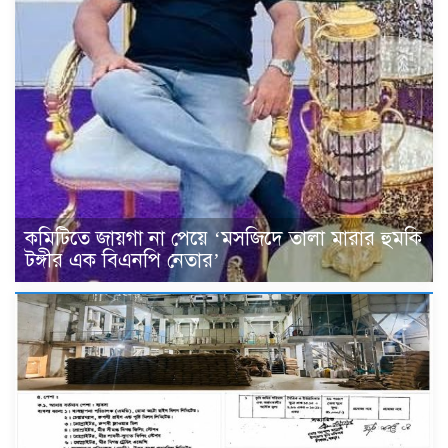
কমিটিতে জায়গা না পেয়ে ‘মসজিদে তালা মারার হুমকি
টঙ্গীর এক বিএনপি নেতার’