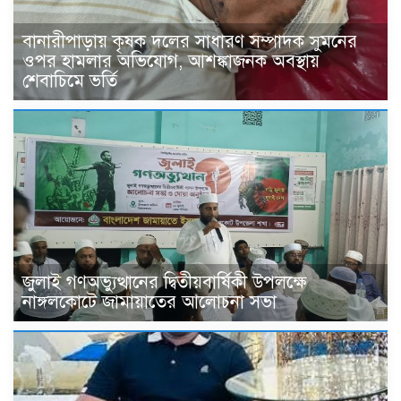
বানারীপাড়ায় কৃষক দলের সাধারণ সম্পাদক সুমনের
ওপর হামলার অভিযোগ, আশঙ্কাজনক অবস্থায়
শেবাচিমে ভর্তি
জুলাই গণঅভ্যুত্থানের দ্বিতীয়বার্ষিকী উপলক্ষে
নাঙ্গলকোটে জামায়াতের আলোচনা সভা