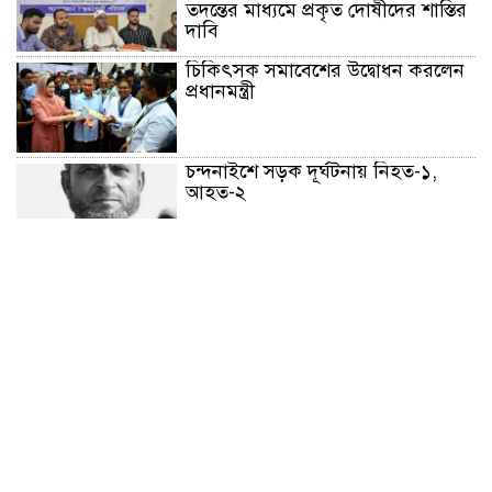
তদন্তের মাধ্যমে প্রকৃত দোষীদের শাস্তির
দাবি
চিকিৎসক সমাবেশের উদ্বোধন করলেন
প্রধানমন্ত্রী
চন্দনাইশে সড়ক দূর্ঘটনায় নিহত-১,
আহত-২
চন্দনাইশে জুলাই গণ-অভ্যুত্থানে শহীদ
ও আহতদের মাগফেরাত কামনায়
বিএনপির দোয়া মাহফিল
চন্দনাইশে বিমরুলের কামড়ে বৃদ্ধের
মৃত্যু
‘দৌড়ান সুস্থতার জন্য, এগিয়ে চলুন