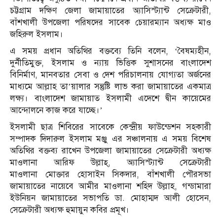
চট্টগ্রাম দক্ষিণ জেলা জামায়াতের অ্যাসিস্ট্যান্ট সেক্রেটারী,
বাঁশখালী উপজেলা পরিষদের সাবেক চেয়ারম্যান অধ্যক্ষ মাও
জহিরুল ইসলাম।
এ সময় প্রধান অতিথির বক্তব্যে তিনি বলেন, ‘বৈষম্যহীন,
দুর্নীতিমুক্ত, ইসলাম ও ন্যায় ভিত্তিক সুশাসনের বাংলাদেশ
বিনির্মাণ, মানবতার সেবা ও দেশ পরিচালনায় যােগ্যতা অর্জনের
মাধ্যমে আল্লাহ তা’য়ালার সন্তুষ্টি লাভ করা জামায়াতের একমাত্র
লক্ষ্য। বাংলাদেশ জামায়াত ইসলামী এদেশে দ্বীন কায়েমের
আন্দোলনে কাজ করে যাচ্ছে।’
ইসলামী ছাত্র শিবিরের সাবেকে কেন্দ্রীয় ফাউন্ডেশন সহকারী
সম্পাদক দিদারুল ইসলাম মঞ্জু এর সঞ্চালনায় এ সময় বিশেষ
অতিথির বক্তব্য রাখেন উপজেলা জামায়াতের সেক্রেটারী অধ্যক্ষ
মাওলানা আরিফ উল্লাহ্, অ্যাসিস্ট্যান্ট সেক্রেটারী
মাওলানা মোক্তার হোসাইন সিকদার, বাঁশখালী পৌরসভা
জামায়াতের নায়েবে আমীর মাওলানা শহিদ উল্লাহ, গন্ডামারা
ইউনিয়ন জামায়াতের সভাপতি ডা. মোহাম্মদ আলী হোসেন,
সেক্রেটারী অধ্যক্ষ হুমায়ুন কবির প্রমূখ।