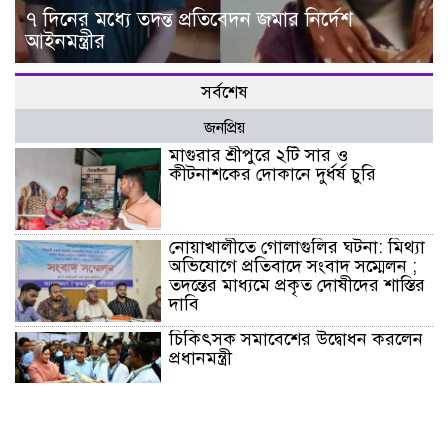
৭ দিনের মধ্যে তদন্ত প্রতিবেদন জমার নির্দেশ
আইনমন্ত্রীর
সর্বশেষ
জনপ্রিয়
মাগুরার শ্রীপুরে ২টি সার ও
কীটনাশকের দোকানে দুর্ধর্ষ চুরি
নোয়াখালীতে গোলাগুলির ঘটনা: মিথ্যা
অভিযোগে প্রতিবাদে সংবাদ সম্মেলন ;
তদন্তের মাধ্যমে প্রকৃত দোষীদের শাস্তির
দাবি
চিকিৎসক সমাবেশের উদ্বোধন করলেন
প্রধানমন্ত্রী
চন্দনাইশে সড়ক দূর্ঘটনায় নিহত-১,