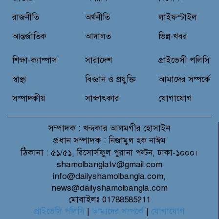
রুপনগর প্রেসক্লাবের সদস্য মোঃ রুহুল
আমিন এর মমতাময়ী মায়ের মৃত্যু
রাজনীতি
অর্থনীতি
লাইফস্টাইল
আন্তর্জাতিক
আদালত
ভিন্ন-খবর
প্রান্তিক শহরে উন্নত আল্ট্রাসাউন্ড প্রযুক্তি
শিক্ষা-ক্যাম্পাস
সারাদেশ
প্রাইভেসী পলিসি
নিয়ে উইপ্রো জিই হেলথকেয়ারের
‘হেলথ এক্সপ্রেস’ চালু
স্বাস্থ্য
বিজ্ঞান ও প্রযুক্তি
আমাদের সম্পর্কে
সম্পাদকীয়
সাক্ষাৎকার
যোগাযোগ
সম্পাদক :
খন্দকার আলমগীর হোসাইন
প্রধান সম্পাদক :
নিজামুল হক নাঈম
ঠিকানা :
৫১/৫১, রিসোর্সফুল পুরানা পল্টন, ঢাকা-১০০০।
shamolbanglatv@gmail.com
info@dailyshamolbangla.com,
news@dailyshamolbangla.com
মোবাইলঃ 01788585211
প্রাইভেসি পলিসি
|
আমাদের সম্পর্কে
|
যোগাযোগ