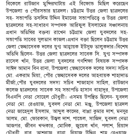
বিকেলে রাউজান মুন্সিরঘাটায় এই বিক্ষোভ মিছিল করেছেন
উপজেলা ও পৌরসভার ছাত্রদল। চট্টগ্রাম উত্তর জেলা ছাত্রদলের
সহ- সভাপতি তসলিম উদ্দিন ইমানের সভাপতিত্বে ও উত্তর জেলা
ছাত্রদলের সহ-সাধারণ সম্পাদক আরিফুল ইসলামের সঞ্চালনায়
প্রধান অতিথির বক্তব্য রাখেন চট্টগ্রাম জেলা যুবদলের সহ-
সভাপতি সাবের সুলতান কাজল।প্রধান বক্তা ছিলেন চট্টগ্রাম উত্তর
জেলা স্বেচ্ছাসেবক দলের যুগ্ম আহ্বায়ক ইউসুফ তালুকদার।বিশেষ
অতিথি ছিলেন- উত্তর জেলা ছাত্রদলের সাবেক সি. যুগ্ম সম্পাদক
রাসেল খাঁন, উত্তর জেলা যুবদলের গণশিক্ষা বিষয়ক সম্পাদক
সাঈদ আমান বিন রানা, উপজেলা স্বেচ্ছাসেবক দলের সদস্য সচিব
মো. একরাম মিয়া, পৌর স্বেচ্ছাসেবক দলের আহবায়ক শাহাদাত
মীর্জা,পৌর যুবদলের সদস্য সচিব শাজাহান সাহিল, রাউজান
কলেজ ছাত্রদলের সাবেক সহ সভাপতি হাসান বাহাদুর, উপজেলা
বিএনপি নেতা সোহেল চৌধুরী। এসময় উপস্থিত ছিলেন- যুবদল
নেতা মো. রেওয়াজ, যুবদল নেতা মো. মঞ্জু, উপজেলা ছাত্রদল
নেতা জাহেদুল ইসলাম, আব্দুল কাদের, বাপ্পা কুমার দাশ, মনসুর
আলম, মো. ফোরকান, উজ্বল দাশ, পাভেল, সাজিদ, যুবদল নেতা
আজগর, জীবন খন্দকার, মোনিক, জুয়েল খাঁন, পলাশ, রিয়াদ
চৌধুরী, বাবু, আশরাফ, রানা, রিয়াজ উদ্দিন, শাহ নেওয়াজ,