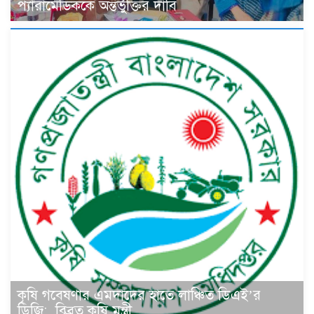
প্যারামেডিককে অন্তর্ভুক্তির দাবি
কৃষি গবেষণার এমদাদের হাতে লাঞ্চিত ডিএই’র
ডিজি: বিব্রত কৃষি মন্ত্রী