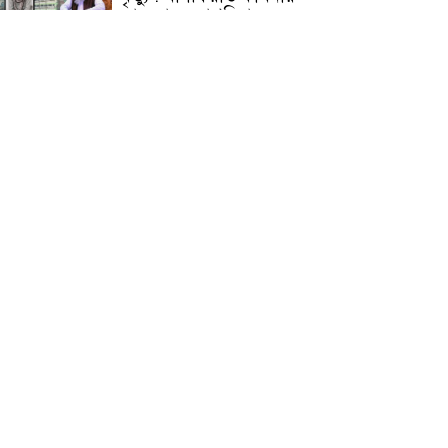
জামেয়ার মহাপরিচালক
আলেমগণের স্বতঃস্ফূর্ত
অংশগ্রহণেই জুলাই আন্দোলন
সফল হয় : আল্লামা শেখ আহমদ
জুলাই গণঅভ্যুত্থান দিবস
উপলক্ষ্যে কোম্পানীগঞ্জে ১১ দলীয়
ঐক্য জোটের গণমিছিল ও
সমাবেশ অনুষ্ঠিত
কোম্পানীগঞ্জে জুলাই গনঅভ্যুত্থান
দিবস ২০২৬ উপলক্ষে আলোচনা
সভা ও বিশেষ মোনাজাত
“স্পেশাল ট্রাইব্যুনালে জুলাই
গণহত্যার বিচার করেন, জনগণ
আপনাদের ছাড়বে না: সাক্কু
ভাষা সৈনিক অজিত গুহ
মহাবিদ্যালয়ে জুলাই গণঅভ্যুত্থান
দিবসের আলোচনা সভা ও
পুরস্কার বিতরণ