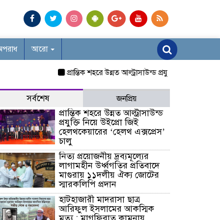
অপরাধ
আরো
প্রান্তিক শহরে উন্নত আল্ট্রাসাউন্ড প্রযুক্তি নিয়ে উইপ্রো জিই
সর্বশেষ
জনপ্রিয়
প্রান্তিক শহরে উন্নত আল্ট্রাসাউন্ড
প্রযুক্তি নিয়ে উইপ্রো জিই
হেলথকেয়ারের ‘হেলথ এক্সপ্রেস’
চালু
নিত্য প্রয়োজনীয় দ্রব্যমূল্যের
লাগামহীন উর্ধ্বগতির প্রতিবাদে
মাগুরায় ১১দলীয় ঐক্য জোটের
স্মারকলিপি প্রদান
হাটহাজারী মাদরাসা ছাত্র
আরিফুল ইসলামের আকস্মিক
মৃত্যু : মাগফিরাত কামনায়