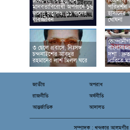
চব্বিশের গণঅভ্যুত্থান:
বিএনপি স
মানবতাবিরোধী অপরাধে ১৬
পরিদর্শন 
জনের মৃত্যুদণ্ড, ১১ জনের
হাসানের 
যাবজ্জীবন
ঘোষনা
কোম্পানীগ
৩ ছেলে প্রবাসে, নিঃসঙ্গ
বাংলাবাজ
চন্দনাইশের আবদুর
দশা : দ্রুত
রহমানের লাশ মিলল ঘরে
দাবিতে ম
জাতীয়
অপরাধ
রাজনীতি
অর্থনীতি
আন্তর্জাতিক
আদালত
সম্পাদক :
খন্দকার আলমগীর