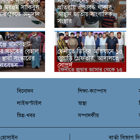
াধারণ সম্পাদকের
সাংবাদিকদের অধিকার
ও মরহুম সাকিবুল
প্রতিষ্ঠায় ঐক্যবদ্ধ থাকার
পরিবারকে অনুদান
আহ্বান জাতীয় সাংবাদিক
সংস্থার
ঞ্জে থানারহাট-
ার সড়কের বেহাল
ফেনীতে ডিবির অভিযানে ১৫
 স্থায়ী সংস্কারের
জুয়াড়ি গ্রেফতার, আদালতে
ানববন্ধন
সোপর্দ
বিনোদন
শিক্ষা-ক্যাম্পাস
লাইফস্টাইল
স্বাস্থ্য
ভিন্ন-খবর
সম্পাদকীয়
বার্তা বিভাগ
 হোসাইন
নি