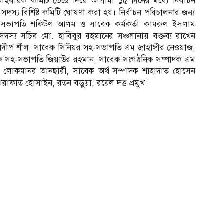
আহবায়ক কমিটি ভেঙে দিয়ে আগামী ১৫ দিনের মধ্যে নির্বাচন
িন সদস্য বিশিষ্ট কমিটি ঘোষণা করা হয়। নির্বাচন পরিচালনার জন্য
ক সভাপতি শফিউল আলম ও সাবেক কর্মকর্তা কামরুল ইসলাম
্য সচিব মো. হাবিবুর রহমানের সঞ্চলানায় বক্তব্য রাখেন
রদীপ শীল, সাবেক সিনিয়র সহ-সভাপতি এম জাহাঙ্গীর নেওয়াজ,
ক সহ-সভাপতি জিয়াউর রহমান, সাবেক সংগঠনিক সম্পাদক এম
াদক লোকমানর আনছারী, সাবেক অর্থ সম্পাদক শাহাদাত হোসেন
আরাফাত হোসাইন, রতন বড়ুয়া, রয়েল দত্ত প্রমুখ।