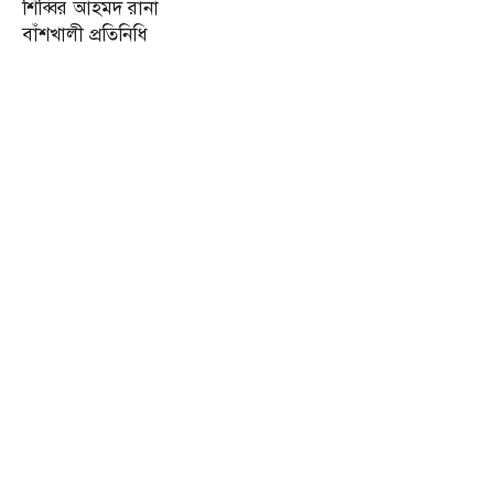
শিব্বির আহমদ রানা
বাঁশখালী প্রতিনিধি