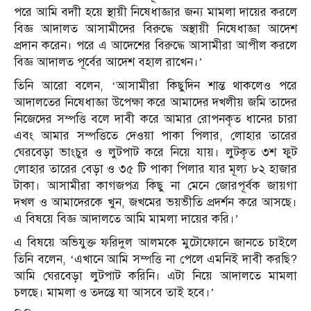
পরে আমি বদাী হয়ে স্থায়ী নিষেধাজ্ঞার জন্য মামলা দায়ের করলে
বিজ্ঞ আদালত আসামীদের বিরুদ্ধে অস্থায়ী নিষেধাজ্ঞা আদেশ
প্রদান করেন। পরে এ আদেশের বিরুদ্ধে আসামীরা আপীল করলে
বিজ্ঞ আদালত পূর্বের আদেশ বহাল রাখেন।’
তিনি আরো বলেন, ‘আসামীরা কিছুদিন শান্ত থাকলেও পরে
আদালতের নিষেধাজ্ঞা উপেক্ষা করে আমাদের দখলীয় জমি তাদের
নিজেদের সম্পত্তি বলে দাবী করে আমার রোপনকৃত ধানের চারা
এবং আমার সম্পত্তিতে দেওয়া পাকা পিলার, লোহার তারের
ঘেরবেড়া ভাংচুর ও লুটপাট করে নিয়ে যায়। লুটকৃত ৩শ ফুট
লোহার তারের বেড়া ও ৩৫ টি পাকা পিলার যার মূল্য ৮২ হাজার
টাকা। আসামীরা কাগজপত্র কিছু না মেনে জোরপূর্বক জায়গা
দখল ও আমাদেরকে খুন, জখমের ভয়ভীতি প্রদর্শন করে আসছে।
এ বিষয়ে বিজ্ঞ আদালতে আমি মামলা দায়ের করি।’
এ বিষয়ে অভিযুক্ত ফরিদুল আলমকে মুটোফোনে জানতে চাইলে
তিনি বলেন, ‘এখানে আমি সম্পত্তি না পেলে এমনিই দাবী করছি?
আমি ঘেরবেড়া লুটপাট করিনি। এটা নিয়ে আদালতে মামলা
চলছে। মামলা ও তদন্তে যা আসবে তাই হবে।’