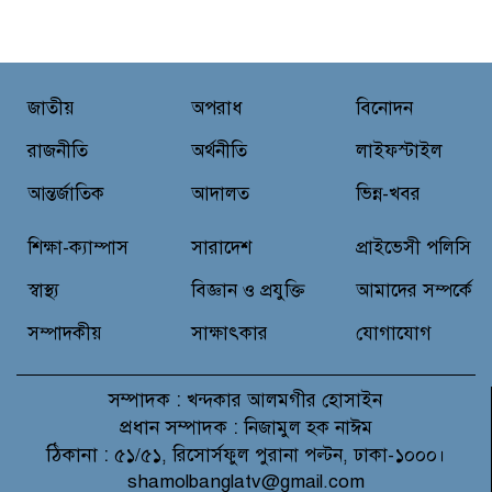
প্রান্তিক শহরে উন্নত আল্ট্রাসাউন্ড প্রযুক্তি
নিয়ে উইপ্রো জিই হেলথকেয়ারের
‘হেলথ এক্সপ্রেস’ চালু
জাতীয়
অপরাধ
বিনোদন
নিত্য প্রয়োজনীয় দ্রব্যমূল্যের লাগামহীন
উর্ধ্বগতির প্রতিবাদে মাগুরায় ১১দলীয়
রাজনীতি
অর্থনীতি
লাইফস্টাইল
ঐক্য জোটের স্মারকলিপি প্রদান
আন্তর্জাতিক
আদালত
ভিন্ন-খবর
হাটহাজারী মাদরাসা ছাত্র আরিফুল
শিক্ষা-ক্যাম্পাস
সারাদেশ
প্রাইভেসী পলিসি
ইসলামের আকস্মিক মৃত্যু : মাগফিরাত
কামনায় জামেয়ার মহাপরিচালক
স্বাস্থ্য
বিজ্ঞান ও প্রযুক্তি
আমাদের সম্পর্কে
সম্পাদকীয়
সাক্ষাৎকার
যোগাযোগ
সম্পাদক :
খন্দকার আলমগীর হোসাইন
প্রধান সম্পাদক :
নিজামুল হক নাঈম
ঠিকানা :
৫১/৫১, রিসোর্সফুল পুরানা পল্টন, ঢাকা-১০০০।
shamolbanglatv@gmail.com