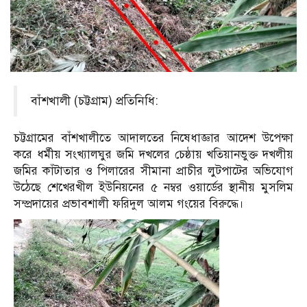
বাঁশখালী (চট্টগ্রাম) প্রতিনিধি:
চট্টগ্রামের বাঁশখালীতে আদালতের নিষেধাজ্ঞার আদেশ উপেক্ষা
করে ধর্মীয় সংখ্যালঘুর জমি দখলের চেষ্ঠায় খতিয়ানভুক্ত দখলীয়
জমির কাঁটাতার ও পিলারের সীমানা প্রাচীর লুটপাটের অভিযোগ
উঠেছে শেখেরখীল ইউনিয়নের ৫ নম্বর ওয়ার্ডের স্থানীয় মুসলিম
সম্প্রদায়ের প্রভাবশালী ফরিদুল আলম গংয়ের বিরুদ্ধে।