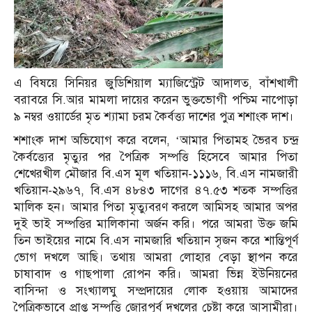
এ বিষয়ে সিনিয়র জুডিশিয়াল ম্যাজিস্ট্রেট আদালত, বাঁশখালী
বরাবরে সি.আর মামলা দায়ের করেন ভুক্তভোগী পশ্চিম নাপোড়া
৯ নম্বর ওয়ার্ডের মৃত শ্যামা চরম কৈর্বত্ত্য দাশের পুত্র শশাংক দাশ।
শশাংক দাশ অভিযোগ করে বলেন, ‘আমার পিতামহ ভৈরব চন্দ্র
কৈর্বত্ত্যের মৃত্যুর পর পৈত্রিক সম্পত্তি হিসেবে আমার পিতা
শেখেরখীল মৌজার বি.এস মূল খতিয়ান-১১১৬, বি.এস নামজারী
খতিয়ান-২৯৬৭, বি.এস ৪৮৪৩ দাগের ৪৭.৫৩ শতক সম্পত্তির
মালিক হন। আমার পিতা মৃত্যুবরণ করলে আমিসহ আমার অপর
দুই ভাই সম্পত্তির মালিকানা অর্জন করি। পরে আমরা উক্ত জমি
তিন ভাইয়ের নামে বি.এস নামজারি খতিয়ান সৃজন করে শান্তিপূর্ণ
ভোগ দখলে আছি। তথায় আমরা লোহার বেড়া স্থাপন করে
চাষাবাদ ও গাছপালা রোপন করি। আমরা ভিন্ন ইউনিয়নের
বাসিন্দা ও সংখ্যালঘু সম্প্রদায়ের লোক হওয়ায় আমাদের
পৈত্রিকভাবে প্রাপ্ত সম্পত্তি জোরপূর্ব দখলের চেষ্টা করে আসামীরা।