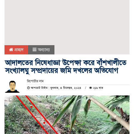
প্রচ্ছদ
অন্যান্য
আদালতের নিষেধাজ্ঞা উপেক্ষা করে বাঁশখালীতে
সংখ্যালঘু সম্প্রদায়ের জমি দখলের অভিযোগ
রিপোর্টার নাম
আপডেট টাইম : বুধবার, ৪ ডিসেম্বর, ২০২৪
২১৯ বার