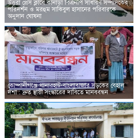
উত্তরা প্রেস ক্লাবে কানাডা বিএনপি সাধারণ সম্পাদকের
পরিদর্শন ও মরহুম সাকিবুল হাসানের পরিবারকে
অনুদান ঘোষনা
কোম্পানীগঞ্জে থানারহাট-বাংলাবাজার সড়কের বেহাল
দশা : দ্রুত স্থায়ী সংস্কারের দাবিতে মানববন্ধন