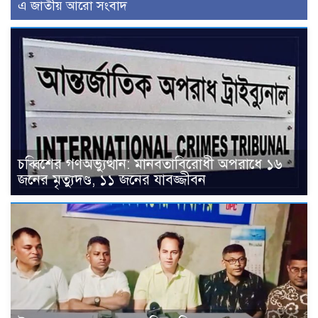
এ জাতীয় আরো সংবাদ
চব্বিশের গণঅভ্যুত্থান: মানবতাবিরোধী অপরাধে ১৬
জনের মৃত্যুদণ্ড, ১১ জনের যাবজ্জীবন