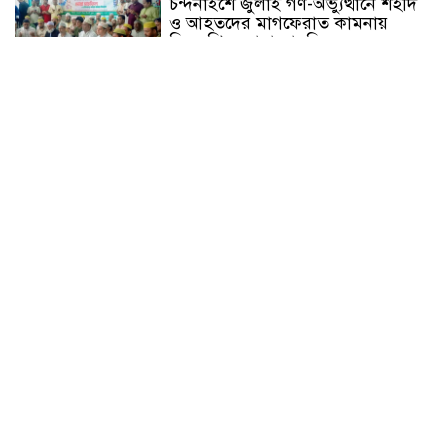
চন্দনাইশে জুলাই গণ-অভ্যুত্থানে শহীদ
ও আহতদের মাগফেরাত কামনায়
বিএনপির দোয়া মাহফিল
চন্দনাইশে বিমরুলের কামড়ে বৃদ্ধের
মৃত্যু
‘দৌড়ান সুস্থতার জন্য, এগিয়ে চলুন
বিজয়ের পথে’—স্লোগানে রামগড়ে
ম্যারাথনে অংশ নিলেন তিন শতাধিক
দৌড়বিদ
মাগুরায় লোডশেডিংয়ের গরম থেকে
বাঁচতে মসজিদের ছাদে উঠে
বিদ্যুৎস্পৃষ্টে মুয়াজ্জিনের মৃত্যু!
রুপনগর প্রেসক্লাবের সদস্য মোঃ রুহুল
আমিন এর মমতাময়ী মায়ের মৃত্যু