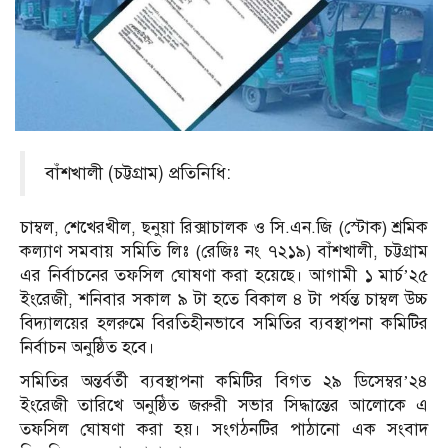
বাঁশখালী (চট্টগ্রাম) প্রতিনিধি:
চাম্বল, শেখেরখীল, ছনুয়া রিক্সাচালক ও সি.এন.জি (স্টোক) শ্রমিক
কল্যাণ সমবায় সমিতি লিঃ (রেজিঃ নং ৭২১৯) বাঁশখালী, চট্টগ্রাম
এর নির্বাচনের তফসিল ঘোষণা করা হয়েছে। আগামী ১ মার্চ’২৫
ইংরেজী, শনিবার সকাল ৯ টা হতে বিকাল ৪ টা পর্যন্ত চাম্বল উচ্চ
বিদ্যালয়ের হলরুমে বিরতিহীনভাবে সমিতির ব্যবস্থাপনা কমিটির
নির্বাচন অনুষ্ঠিত হবে।
সমিতির অন্তর্বর্তী ব্যবস্থাপনা কমিটির বিগত ২৯ ডিসেম্বর’২৪
ইংরেজী তারিখে অনুষ্ঠিত জরুরী সভার সিদ্ধান্তের আলোকে এ
তফসিল ঘোষণা করা হয়। সংগঠনটির পাঠানো এক সংবাদ