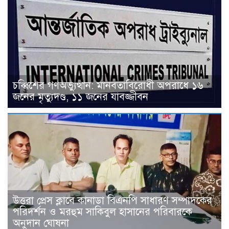
চব্বিশের গণঅভ্যুত্থান: মানবতাবিরোধী অপরাধে ১৬
জনের মৃত্যুদণ্ড, ১১ জনের যাবজ্জীবন
উত্তরা প্রেস ক্লাবে কানাডা বিএনপি সাধারণ সম্পাদকের
পরিদর্শন ও মরহুম সাকিবুল হাসানের পরিবারকে
অনুদান ঘোষনা