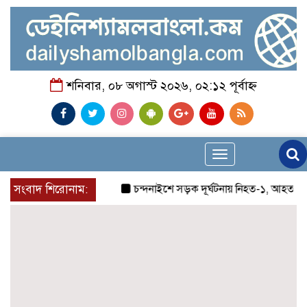
শনিবার, ০৮ অগাস্ট ২০২৬, ০২:১২ পূর্বাহ্ন
Toggle
navigation
সংবাদ শিরোনাম:
চন্দনাইশে সড়ক দূর্ঘটনায় নিহত-১, আহত-২
চন