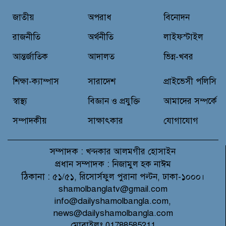
জাতীয়
অপরাধ
বিনোদন
রাজনীতি
অর্থনীতি
লাইফস্টাইল
আন্তর্জাতিক
আদালত
ভিন্ন-খবর
শিক্ষা-ক্যাম্পাস
সারাদেশ
প্রাইভেসী পলিসি
স্বাস্থ্য
বিজ্ঞান ও প্রযুক্তি
আমাদের সম্পর্কে
সম্পাদকীয়
সাক্ষাৎকার
যোগাযোগ
সম্পাদক :
খন্দকার আলমগীর হোসাইন
প্রধান সম্পাদক :
নিজামুল হক নাঈম
ঠিকানা :
৫১/৫১, রিসোর্সফুল পুরানা পল্টন, ঢাকা-১০০০।
shamolbanglatv@gmail.com
info@dailyshamolbangla.com,
news@dailyshamolbangla.com
মোবাইলঃ 01788585211