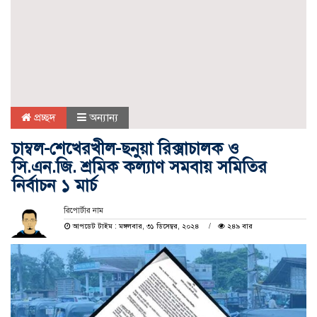
প্রচ্ছদ
অন্যান্য
চাম্বল-শেখেরখীল-ছনুয়া রিক্সাচালক ও
সি.এন.জি. শ্রমিক কল্যাণ সমবায় সমিতির
নির্বাচন ১ মার্চ
রিপোর্টার নাম
আপডেট টাইম : মঙ্গলবার, ৩১ ডিসেম্বর, ২০২৪
২৪৯ বার