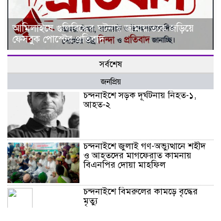
আমিলাইষে গুলিবিদ্ধের ঘটনায় জামায়াতকে জড়িয়ে
ফেসবুক পোস্টের প্রতিবাদ
সর্বশেষ
জনপ্রিয়
চন্দনাইশে সড়ক দূর্ঘটনায় নিহত-১,
আহত-২
চন্দনাইশে জুলাই গণ-অভ্যুত্থানে শহীদ
ও আহতদের মাগফেরাত কামনায়
বিএনপির দোয়া মাহফিল
চন্দনাইশে বিমরুলের কামড়ে বৃদ্ধের
মৃত্যু