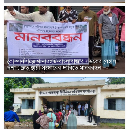
কোম্পানীগঞ্জে থানারহাট-বাংলাবাজার সড়কের বেহাল
দশা : দ্রুত স্থায়ী সংস্কারের দাবিতে মানববন্ধন