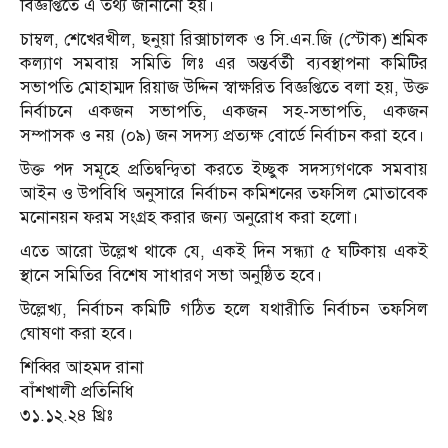
বিজ্ঞপ্তিতে এ তথ্য জানানো হয়।
চাম্বল, শেখেরখীল, ছনুয়া রিক্সাচালক ও সি.এন.জি (স্টোক) শ্রমিক
কল্যাণ সমবায় সমিতি লিঃ এর অন্তর্বর্তী ব্যবস্থাপনা কমিটির
সভাপতি মোহাম্মদ রিয়াজ উদ্দিন স্বাক্ষরিত বিজ্ঞপ্তিতে বলা হয়, উক্ত
নির্বাচনে একজন সভাপতি, একজন সহ-সভাপতি, একজন
সম্পাসক ও নয় (০৯) জন সদস্য প্রত্যক্ষ বোর্ডে নির্বাচন করা হবে।
উক্ত পদ সমূহে প্রতিদ্বন্দ্বিতা করতে ইচ্ছুক সদস্যগণকে সমবায়
আইন ও উপবিধি অনুসারে নির্বাচন কমিশনের তফসিল মোতাবেক
মনোনয়ন ফরম সংগ্রহ করার জন্য অনুরোধ করা হলো।
এতে আরো উল্লেখ থাকে যে, একই দিন সন্ধ্যা ৫ ঘটিকায় একই
স্থানে সমিতির বিশেষ সাধারণ সভা অনুষ্ঠিত হবে।
উল্লেখ্য, নির্বাচন কমিটি গঠিত হলে যথারীতি নির্বাচন তফসিল
ঘোষণা করা হবে।
শিব্বির আহমদ রানা
বাঁশখালী প্রতিনিধি
৩১.১২.২৪ খ্রিঃ