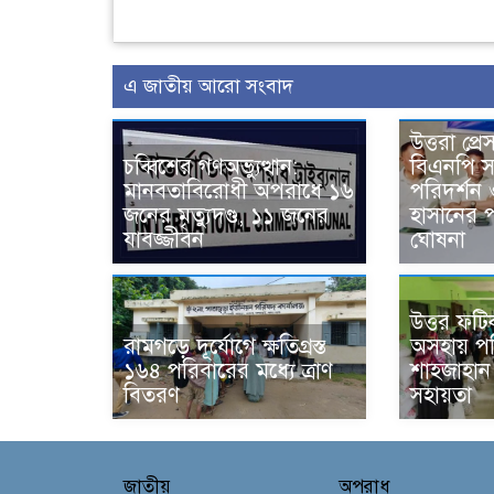
এ জাতীয় আরো সংবাদ
উত্তরা প্রে
চব্বিশের গণঅভ্যুত্থান:
বিএনপি স
মানবতাবিরোধী অপরাধে ১৬
পরিদর্শন 
জনের মৃত্যুদণ্ড, ১১ জনের
হাসানের 
যাবজ্জীবন
ঘোষনা
উত্তর ফট
রামগড়ে দূর্যোগে ক্ষতিগ্রস্ত
অসহায় পর
১৬৪ পরিবারের মধ্যে ত্রাণ
শাহজাহান ক
বিতরণ
সহায়তা
জাতীয়
অপরাধ