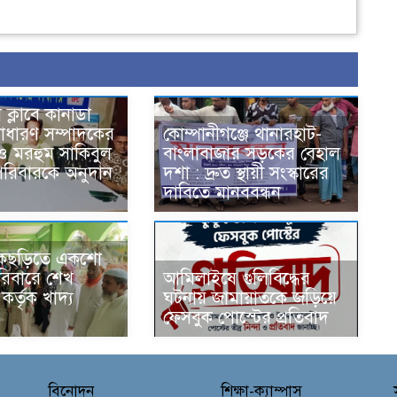
স ক্লাবে কানাডা
াধারণ সম্পাদকের
কোম্পানীগঞ্জে থানারহাট-
ও মরহুম সাকিবুল
বাংলাবাজার সড়কের বেহাল
পরিবারকে অনুদান
দশা : দ্রুত স্থায়ী সংস্কারের
দাবিতে মানববন্ধন
িকছড়িতে একশো
িবারে শেখ
আমিলাইষে গুলিবিদ্ধের
র্তৃক খাদ্য
ঘটনায় জামায়াতকে জড়িয়ে
ফেসবুক পোস্টের প্রতিবাদ
বিনোদন
শিক্ষা-ক্যাম্পাস