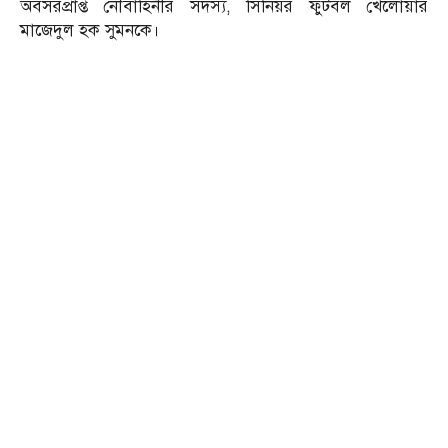
অবসরপ্রাপ্ত নৌবাহিনীর সদস্য, সিনিয়র ফুটবল খেলোয়ার
মাজেদুল হক সুমনকে।