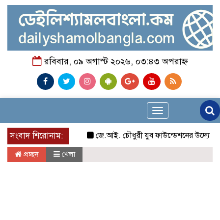
রবিবার, ০৯ অগাস্ট ২০২৬, ০৩:৪৩ অপরাহ্ন
Toggle
navigation
সংবাদ শিরোনাম:
জে.আই. চৌধুরী যুব ফাউন্ডেশনের উদ্যোগে শিক্ষার
প্রচ্ছদ
খেলা