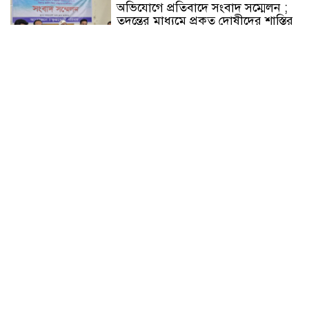
অভিযোগে প্রতিবাদে সংবাদ সম্মেলন ;
তদন্তের মাধ্যমে প্রকৃত দোষীদের শাস্তির
দাবি
চিকিৎসক সমাবেশের উদ্বোধন করলেন
প্রধানমন্ত্রী
চন্দনাইশে সড়ক দূর্ঘটনায় নিহত-১,
আহত-২
চন্দনাইশে জুলাই গণ-অভ্যুত্থানে শহীদ
ও আহতদের মাগফেরাত কামনায়
বিএনপির দোয়া মাহফিল
চন্দনাইশে বিমরুলের কামড়ে বৃদ্ধের
মৃত্যু