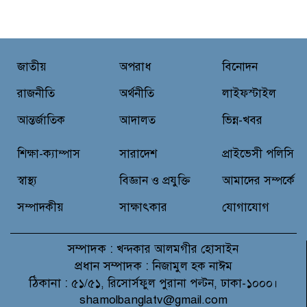
‘দৌড়ান সুস্থতার জন্য, এগিয়ে চলুন
বিজয়ের পথে’—স্লোগানে রামগড়ে
ম্যারাথনে অংশ নিলেন তিন শতাধিক
দৌড়বিদ
জাতীয়
অপরাধ
বিনোদন
মাগুরায় লোডশেডিংয়ের গরম থেকে
বাঁচতে মসজিদের ছাদে উঠে
রাজনীতি
অর্থনীতি
লাইফস্টাইল
বিদ্যুৎস্পৃষ্টে মুয়াজ্জিনের মৃত্যু!
আন্তর্জাতিক
আদালত
ভিন্ন-খবর
রুপনগর প্রেসক্লাবের সদস্য মোঃ রুহুল
শিক্ষা-ক্যাম্পাস
সারাদেশ
প্রাইভেসী পলিসি
আমিন এর মমতাময়ী মায়ের মৃত্যু
স্বাস্থ্য
বিজ্ঞান ও প্রযুক্তি
আমাদের সম্পর্কে
সম্পাদকীয়
সাক্ষাৎকার
যোগাযোগ
সম্পাদক :
খন্দকার আলমগীর হোসাইন
প্রধান সম্পাদক :
নিজামুল হক নাঈম
ঠিকানা :
৫১/৫১, রিসোর্সফুল পুরানা পল্টন, ঢাকা-১০০০।
shamolbanglatv@gmail.com