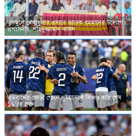
তৃণমূলে খেলাধুলার প্রসারে তারেক রহমানের উদ্যোগ
প্রশংসনীয়: শহিদুজ্জামান কাকন
এমবাপ্পের জোড়া গোলে সুইডেনকে বিধ্বস্ত করে শেষ
১৬’তে ফ্রান্স