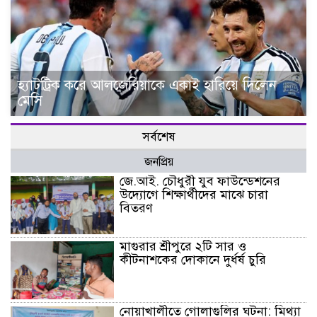
হ্যাটট্রিক করে আলজেরিয়াকে একাই হারিয়ে দিলেন
মেসি
সর্বশেষ
জনপ্রিয়
জে.আই. চৌধুরী যুব ফাউন্ডেশনের
উদ্যোগে শিক্ষার্থীদের মাঝে চারা
বিতরণ
মাগুরার শ্রীপুরে ২টি সার ও
কীটনাশকের দোকানে দুর্ধর্ষ চুরি
নোয়াখালীতে গোলাগুলির ঘটনা: মিথ্যা