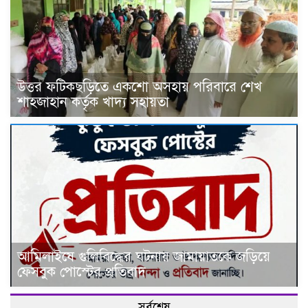
উত্তর ফটিকছড়িতে একশো অসহায় পরিবারে শেখ
শাহজাহান কর্তৃক খাদ্য সহায়তা
আমিলাইষে গুলিবিদ্ধের ঘটনায় জামায়াতকে জড়িয়ে
ফেসবুক পোস্টের প্রতিবাদ
সর্বশেষ