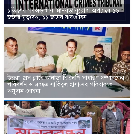
চব্বিশের গণঅভ্যুত্থান: মানবতাবিরোধী অপরাধে ১৬
জনের মৃত্যুদণ্ড, ১১ জনের যাবজ্জীবন
উত্তরা প্রেস ক্লাবে কানাডা বিএনপি সাধারণ সম্পাদকের
পরিদর্শন ও মরহুম সাকিবুল হাসানের পরিবারকে
অনুদান ঘোষনা