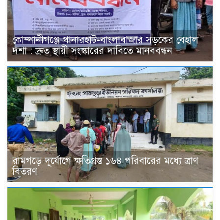
কোম্পানীগঞ্জে থানারহাট-বাংলাবাজার সড়কের বেহাল
দশা : দ্রুত স্থায়ী সংস্কারের দাবিতে মানববন্ধন
রামগড়ে দূর্যোগে ক্ষতিগ্রস্ত ১৬৪ পরিবারের মধ্যে ত্রাণ
বিতরণ