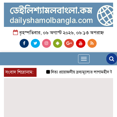
বৃহস্পতিবার, ০৬ অগাস্ট ২০২৬, ০৬:১৩ অপরাহ্ন
Toggle
navigation
সংবাদ শিরোনাম:
নিত্য প্রয়োজনীয় দ্রব্যমূল্যের লাগামহীন উর্ধ্বগতি