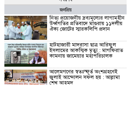
জনপ্রিয়
নিত্য প্রয়োজনীয় দ্রব্যমূল্যের লাগামহীন
উর্ধ্বগতির প্রতিবাদে মাগুরায় ১১দলীয়
ঐক্য জোটের স্মারকলিপি প্রদান
হাটহাজারী মাদরাসা ছাত্র আরিফুল
ইসলামের আকস্মিক মৃত্যু : মাগফিরাত
কামনায় জামেয়ার মহাপরিচালক
আলেমগণের স্বতঃস্ফূর্ত অংশগ্রহণেই
জুলাই আন্দোলন সফল হয় : আল্লামা
শেখ আহমদ
জুলাই গণঅভ্যুত্থান দিবস উপলক্ষ্যে
কোম্পানীগঞ্জে ১১ দলীয় ঐক্য জোটের
গণমিছিল ও সমাবেশ অনুষ্ঠিত
কোম্পানীগঞ্জে জুলাই গনঅভ্যুত্থান দিবস