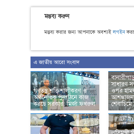
মন্তব্য করুন
মন্তব্য করার জন্য আপনাকে অবশ্যই
লগইন
করত
এ জাতীয় আরো সংবাদ
বানারীপা
সাধারণ স
গণতন্ত্র শক্তিশালীকরণ ও
ওপর হাম
অর্থনৈতিক পুনর্গঠনে কাজ
আশঙ্কাজন
করছে সরকার: মির্জা ফখরুল
শেবাচিমে ভ
প্রতিমন্ত্