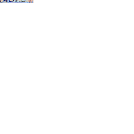
“স্পেশাল ট্রাইব্যুনালে জুলাই
গণহত্যার বিচার করেন, জনগণ
আপনাদের ছাড়বে না: সাক্কু
ভাষা সৈনিক অজিত গুহ
মহাবিদ্যালয়ে জুলাই গণঅভ্যুত্থান
দিবসের আলোচনা সভা ও
পুরস্কার বিতরণ
বন্যাদুর্গত মানুষের পাশে পার্কভিউ
হাসপাতাল আমিলাইষে ফ্রি
চিকিৎসা ক্যাম্পে ২ হাজার
রোগীকে সেবা, বিনামূল্যে ওষুধ
বিতরণ
চন্দনাইশ থানা পুলিশের
অভিযানে ৩ আসামী গ্রেফতার
শহীদ মজিদের প্রতি শ্রদ্ধাঞ্জলির
মধ্যে দিয়ে জুলাই গণঅভ্যুত্থান
দিবস পালন