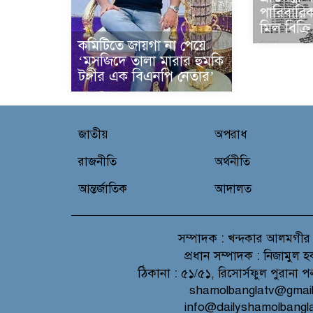
পারিবারিক
মিল বিক্র
কমিটিতে জায়গা না পেয়ে
‘মসজিদে তালা মারার হুমকি
টঙ্গীর এক বিএনপি নেতার’
জাতীয়
অপরাধ
রাজনীতি
অর্থনীতি
আন্তর্জাতিক
আদালত
সম্পাদক :
খন্দকার আলমগীর
প্রধান সম্পাদক :
নিজামুল হ
ঠিকানা :
৫১/৫১, রিসোর্সফুল পুরানা প
shamolbanglatv@gmai
info@dailyshamolbangl