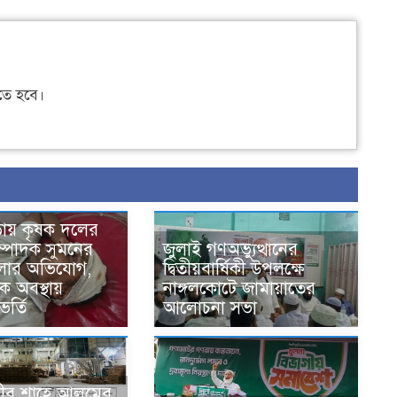
ে হবে।
ড়ায় কৃষক দলের
ম্পাদক সুমনের
জুলাই গণঅভ্যুত্থানের
লার অভিযোগ,
দ্বিতীয়বার্ষিকী উপলক্ষে
ক অবস্থায়
নাঙ্গলকোটে জামায়াতের
র্তি
আলোচনা সভা
রী মীর শাহে আলমের