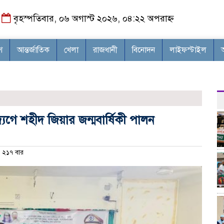
বৃহস্পতিবার, ০৬ অগাস্ট ২০২৬, ০৪:২২ অপরাহ্ন
শ
আন্তর্জাতিক
খেলা
রাজধানী
বিনোদন
লাইফস্টাইল
গে শহীদ জিয়ার জন্মবার্ষিকী পালন
২১৭ বার