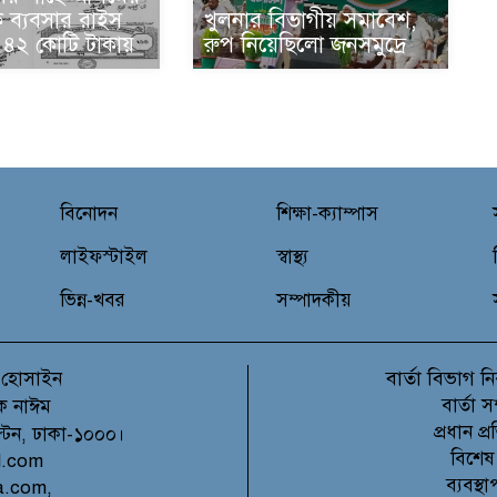
 ব‍্যবসার রাইস
খুলনার বিভাগীয় সমাবেশ,
ি ৪২ কোটি টাকায়
রুপ নিয়েছিলো জনসমুদ্রে
বিনোদন
শিক্ষা-ক্যাম্পাস
লাইফস্টাইল
স্বাস্থ্য
ভিন্ন-খবর
সম্পাদকীয়
বার্তা বিভাগ
 হোসাইন
নি
বার্তা 
ক নাঈম
প্রধান 
ল্টন, ঢাকা-১০০০।
বিশেষ
l.com
ব্যবস্
a.com,