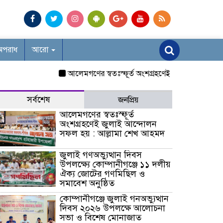
অপরাধ
আরো
আলেমগণের স্বতঃস্ফূর্ত অংশগ্রহণেই জুলাই আন্দোলন সফল
সর্বশেষ
জনপ্রিয়
আলেমগণের স্বতঃস্ফূর্ত
অংশগ্রহণেই জুলাই আন্দোলন
সফল হয় : আল্লামা শেখ আহমদ
জুলাই গণঅভ্যুত্থান দিবস
উপলক্ষ্যে কোম্পানীগঞ্জে ১১ দলীয়
ঐক্য জোটের গণমিছিল ও
সমাবেশ অনুষ্ঠিত
কোম্পানীগঞ্জে জুলাই গনঅভ্যুত্থান
দিবস ২০২৬ উপলক্ষে আলোচনা
সভা ও বিশেষ মোনাজাত