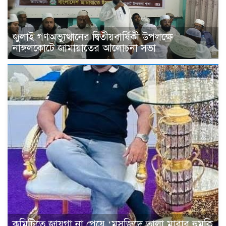
জুলাই গণঅভ্যুত্থানের দ্বিতীয়বার্ষিকী উপলক্ষে
নাঙ্গলকোটে জামায়াতের আলোচনা সভা
কমিটিতে জায়গা না পেয়ে ‘মসজিদে তালা মারার হুমকি