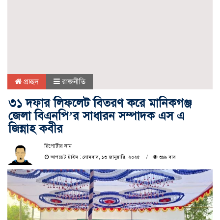
প্রচ্ছদ
রাজনীতি
৩১ দফার লিফলেট বিতরণ করে মানিকগঞ্জ
জেলা বিএনপি’র সাধারন সম্পাদক এস এ
জিন্নাহ কবীর
রিপোর্টার নাম
আপডেট টাইম : সোমবার, ১৩ জানুয়ারি, ২০২৫
৩৯৯ বার