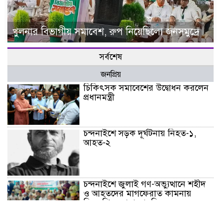
খুলনার বিভাগীয় সমাবেশ, রুপ নিয়েছিলো জনসমুদ্রে
সর্বশেষ
জনপ্রিয়
চিকিৎসক সমাবেশের উদ্বোধন করলেন
প্রধানমন্ত্রী
চন্দনাইশে সড়ক দূর্ঘটনায় নিহত-১,
আহত-২
চন্দনাইশে জুলাই গণ-অভ্যুত্থানে শহীদ
ও আহতদের মাগফেরাত কামনায়
বিএনপির দোয়া মাহফিল