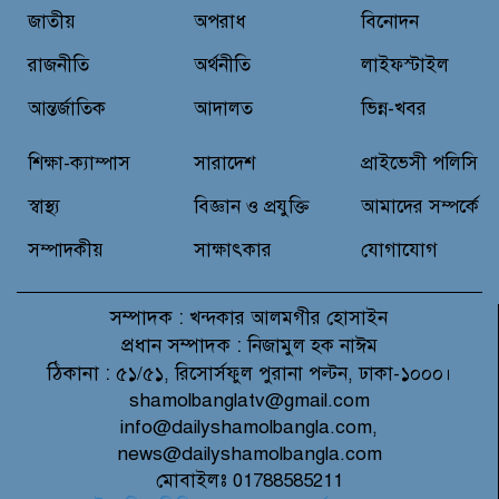
জাতীয়
অপরাধ
বিনোদন
নিত্য প্রয়োজনীয় দ্রব্যমূল্যের লাগামহীন
উর্ধ্বগতির প্রতিবাদে মাগুরায় ১১দলীয়
রাজনীতি
অর্থনীতি
লাইফস্টাইল
ঐক্য জোটের স্মারকলিপি প্রদান
আন্তর্জাতিক
আদালত
ভিন্ন-খবর
হাটহাজারী মাদরাসা ছাত্র আরিফুল
শিক্ষা-ক্যাম্পাস
সারাদেশ
প্রাইভেসী পলিসি
ইসলামের আকস্মিক মৃত্যু : মাগফিরাত
কামনায় জামেয়ার মহাপরিচালক
স্বাস্থ্য
বিজ্ঞান ও প্রযুক্তি
আমাদের সম্পর্কে
সম্পাদকীয়
সাক্ষাৎকার
যোগাযোগ
সম্পাদক :
খন্দকার আলমগীর হোসাইন
প্রধান সম্পাদক :
নিজামুল হক নাঈম
ঠিকানা :
৫১/৫১, রিসোর্সফুল পুরানা পল্টন, ঢাকা-১০০০।
shamolbanglatv@gmail.com
info@dailyshamolbangla.com,
news@dailyshamolbangla.com
মোবাইলঃ 01788585211