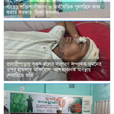
গণতন্ত্র শক্তিশালীকরণ ও অর্থনৈতিক পুনর্গঠনে কাজ
করছে সরকার: মির্জা ফখরুল
বানারীপাড়ায় কৃষক দলের সাধারণ সম্পাদক সুমনের
ওপর হামলার অভিযোগ, আশঙ্কাজনক অবস্থায়
শেবাচিমে ভর্তি