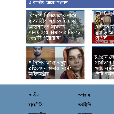
এ জাতীয় আরো সংবাদ
বিদেশে বিনিয়োগের নামে
ব্যবসায়ীর অর্ধ কোটি টাকা
আত্মসাতের মামলায়
ফেনীতে ড
লালমাইয়ে কামালের বিরুদ্ধে
জুয়াড়ি গ
গ্রেপ্তারি পরোয়ানা
সোপর্দ
চট্টগ্রাম
৭ দিনের মধ্যে তদন্ত
সমিতি’র ন
প্রতিবেদন জমার নির্দেশ
জোট সর্ম
আইনমন্ত্রীর
ভোট বর্জ
জাতীয়
অপরাধ
রাজনীতি
অর্থনীতি