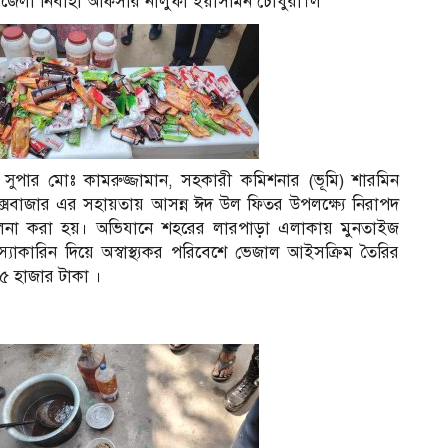
উপজেলা নির্বাহী অফিসার নীলুফা ইয়াসমিন চৌধুরী।ল
 সুপার মোঃ কামরুজ্জামান, সহকারী কমিশনার (ভূমি) শারমিন
্সবাজার এর সহায়তায় আসন্ন ঈদ উল ফিতর উপলক্ষ্যে নিরাপদ
চালনা করা হয়। অভিযানে শহরের লারপাড়া এলাকায় মুনতাইজ
যাকারিন দিয়ে অস্বাস্থ্যকর পরিবেশে ভেজাল আইসক্রিম তৈরির
৫ হাজার টাকা ।