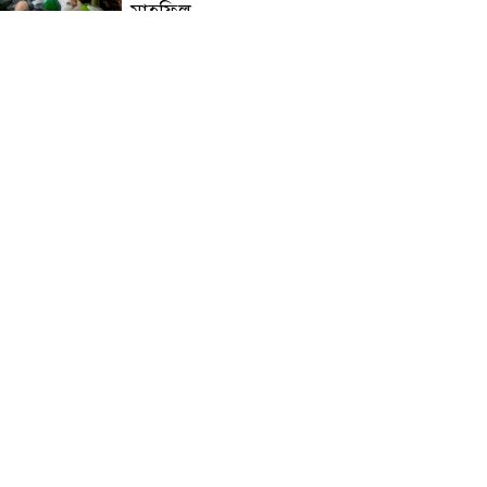
মাহফিল
চন্দনাইশে বিমরুলের কামড়ে
বৃদ্ধের মৃত্যু
‘দৌড়ান সুস্থতার জন্য, এগিয়ে
চলুন বিজয়ের পথে’—স্লোগানে
রামগড়ে ম্যারাথনে অংশ নিলেন
তিন শতাধিক দৌড়বিদ
মাগুরায় লোডশেডিংয়ের গরম
থেকে বাঁচতে মসজিদের ছাদে উঠে
বিদ্যুৎস্পৃষ্টে মুয়াজ্জিনের মৃত্যু!
রুপনগর প্রেসক্লাবের সদস্য মোঃ
রুহুল আমিন এর মমতাময়ী
মায়ের মৃত্যু
প্রান্তিক শহরে উন্নত আল্ট্রাসাউন্ড
প্রযুক্তি নিয়ে উইপ্রো জিই
হেলথকেয়ারের ‘হেলথ এক্সপ্রেস’
চালু