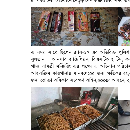
টা পর্যন্ত চলা অভিযানে নেতৃত্ব দেন কক্সবাজার সদর 
এ সময় সাথে ছিলেন র‍্যাব-১৫ এর অতিরিক্ত পুলিশ
সুলতানা । আনসার ব্যাটেলিয়ন, বিএসটিআই টিম, কক
খাদ্য সামগ্রী মনিটরিং এর লক্ষ্যে এ অভিযান পরি
আইসক্রিম কারখানায় মানবদেহের জন্য ক্ষতিকর রং,স্
জন্য ভোক্তা অধিকার সংরক্ষণ আইন,২০০৯’ আইনে, ২