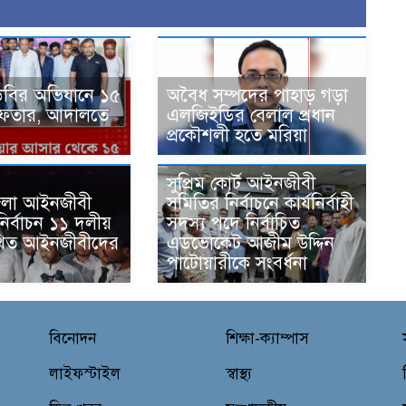
িবির অভিযানে ১৫
‎অবৈধ সম্পদের পাহাড় গড়া
্রেফতার, আদালতে
এলজিইডির বেলাল প্রধান
প্রকৌশলী হতে মরিয়া
সুপ্রিম কোর্ট আইনজীবী
 জেলা আইনজীবী
সমিতির নির্বাচনে কার্যনির্বাহী
ির্বাচন ১১ দলীয়
সদস্য পদে নির্বাচিত
থিত আইনজীবীদের
এডভোকেট আজীম উদ্দিন
ন
পাটোয়ারীকে সংবর্ধনা
বিনোদন
শিক্ষা-ক্যাম্পাস
লাইফস্টাইল
স্বাস্থ্য