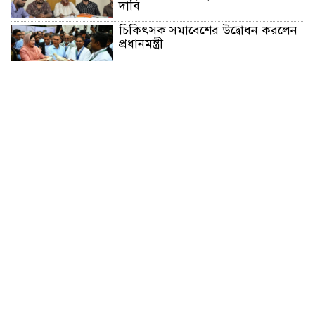
দাবি
চিকিৎসক সমাবেশের উদ্বোধন করলেন
প্রধানমন্ত্রী
চন্দনাইশে সড়ক দূর্ঘটনায় নিহত-১,
আহত-২
চন্দনাইশে জুলাই গণ-অভ্যুত্থানে শহীদ
ও আহতদের মাগফেরাত কামনায়
বিএনপির দোয়া মাহফিল
চন্দনাইশে বিমরুলের কামড়ে বৃদ্ধের
মৃত্যু
‘দৌড়ান সুস্থতার জন্য, এগিয়ে চলুন
বিজয়ের পথে’—স্লোগানে রামগড়ে