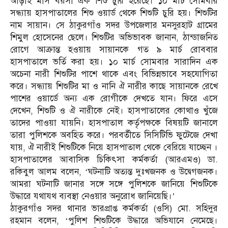
আড়াই মাস বয়সী এক শিশু চুরি হয়েছে। ১০ মার্চ সোমবার
সন্ধ্যায় হাসপাতালের শিশু ওয়ার্ড থেকে শিশুটি চুরি হয়। শিশুটির
নাম সায়ান। সে ঠাকুরগাঁও সদর উপজেলার মনসুরহাট গ্রামের
শিমুল হোসেনের ছেলে। শিশুটির অভিভাবক জানান, ঠান্ডাজনিত
রোগে আক্রান্ত হওয়ায় সায়ানকে গত ৯ মার্চ রোববার
হাসপাতালে ভর্তি করা হয়। ১০ মার্চ সোমবার সারাদিন এক
অচেনা নারী শিশুটির পাশে থাকে এবং বিভিন্নভাবে সহযোগিতা
করে। সন্ধ্যায় শিশুটির মা ও নানি ঐ নারীর কাছে সায়ানকে রেখে
পাশের ওয়ার্ডে অন্য এক রোগীকে দেখতে যান। ফিরে এসে
দেখেন, শিশুটি ও ঐ নারীকে নেই। হাসপাতালের কোথাও খুঁজে
তাদের পাওয়া যায়নি। হাসপাতাল কর্তৃপক্ষকে বিষয়টি জানালে
তারা পুলিশকে অবহিত করে। পরবর্তীতে সিসিটিভি ফুটেজে দেখা
যায়, ঐ নারীই শিশুটিকে নিয়ে হাসপাতাল থেকে বেরিয়ে যাচ্ছেন ।
হাসপাতালের আবাসিক চিকিৎসা কর্মকর্তা (আরএমও) ডা.
রকিবুল আলম বলেন, ‘ঘটনাটি অত্যন্ত দুঃখজনক ও উদ্বেগজনক।
আমরা ঘটনাটি জানার সঙ্গে সঙ্গে পুলিশকে জানিয়ে শিশুটিকে
উদ্ধারে যথাযথ ব্যবস্থা নেওয়ার অনুরোধ জানিয়েছি।’
ঠাকুরগাঁও সদর থানার ভারপ্রাপ্ত কর্মকর্তা (ওসি) মো. সহিদুর
রহমান বলেন, ‘পুলিশ শিশুটিকে উদ্ধারে অভিযানে নেমেছে।