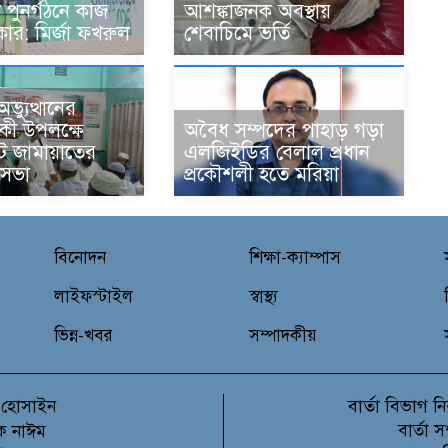
 পুনর্গঠনে কাজ
আশঙ্কাজনক অবস্থায়
ার: মির্জা ফখরুল
শেবাচিমে ভর্তি
্যুত্থানের
্ষিকী উপলক্ষে
‎অবৈধ সম্পদের পাহাড় গড়া
টে জামায়াতের
এলজিইডির বেলাল প্রধান
সভা
প্রকৌশলী হতে মরিয়া
বিনোদন
শিক্ষা-ক্যাম্পাস
লাইফস্টাইল
স্বাস্থ্য
ভিন্ন-খবর
সম্পাদকীয়
বার্তা বিভাগ
 হোসাইন
নি
বার্তা 
ক নাঈম