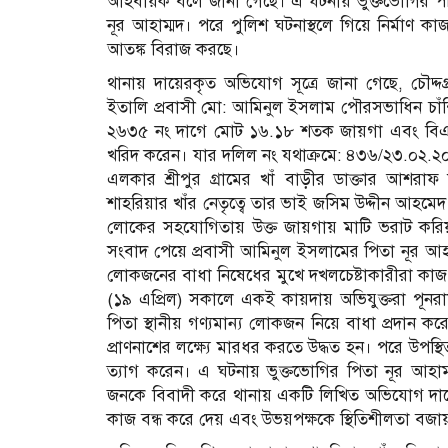
আহবায়ক বলে জানা গেছে। এ ঘটনায় ভুক্তভোগির পরি
নূর আহাম্মদ। পরে পুলিশ ঘটনাস্থলে গিয়ে নির্মাণ 
আতঙ্ক বিরাজ করছে।
থানায় দায়েরকৃত অভিযোগ সূত্রে জানা গেছে, চৌদ্দ
ইতালি প্রবাসী মো: আমিনুল ইসলাম পৌরসভাধিন চা
২৬৩৫ নং দাগে মোট ১৬.১৮ শতক জায়গা এবং বিএ
খরিদ করেন। যার দলিল নং যথাক্রমে: ৪৩৬/২৩.০২.২
এলকার শ্রীপুর গ্রামের খাঁ বাড়ীর ডাক্তার আশরাফ
শাহরিয়ার খাঁর নেতৃত্বে তার ভাই জসিম উদ্দীন আহম
লোকের সহযোগিতায় উক্ত জায়গায় মাটি ভরাট করিয়া
সংবাদ পেয়ে প্রবাসী আমিনুল ইসলামের পিতা নূর আহাম
লোকজনের বাধা নিষেধের মুখে দখলচেষ্টাকারীরা কাজ 
(১৯ এপ্রিল) সকালে একই কায়দায় অভিযুক্তরা পূনরায়
পিতা স্থানীয় গণ্যমান্য লোকজন নিয়ে বাধা প্রদান কর
প্রাণনাশের লক্ষ্যে মারধর করতে উদ্ধত হন। পরে উপস
ত্যাগ করেন। এ ঘটনায় ভুক্তভোগির পিতা নূর আহাম্ম
জনকে বিবাদী করে থানায় একটি লিখিত অভিযোগ দায়ের
কাজ বন্ধ করে দেয় এবং উভয়পক্ষকে স্থিতিশীলতা বজ