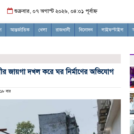
শুক্রবার, ০৭ অগাস্ট ২০২৬, ০৪:০১ পূর্বাহ্ন
শ
আন্তর্জাতিক
খেলা
রাজধানী
বিনোদন
লাইফস্টাইল
রবাসীর জায়গা দখল করে ঘর নির্মাণের অভিযোগ
১৮ বার