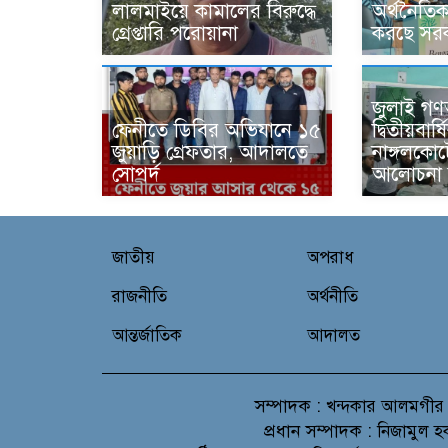
লালমাইয়ে কামালের বিরুদ্ধে
অর্থনৈতিক
গ্রেপ্তারি পরোয়ানা
করছে সরক
জুলাই গণঅভ
ফেনীতে ডিবির অভিযানে ১৫
দ্বিতীয়বার
জুয়াড়ি গ্রেফতার, আদালতে
নাঙ্গলকো
সোপর্দ
আলোচনা 
জাতীয়
অপরাধ
রাজনীতি
অর্থনীতি
আন্তর্জাতিক
আদালত
সম্পাদক :
খন্দকার আলমগীর
প্রধান সম্পাদক :
নিজামুল হ