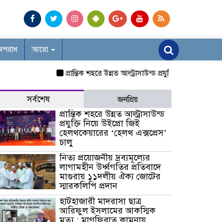
অপরাধ
আরো
প্রান্তিক শহরে উন্নত আল্ট্রাসাউন্ড প্রযুক্তি নিয়ে উইপ্রো জিই 
সর্বশেষ
জনপ্রিয়
প্রান্তিক শহরে উন্নত আল্ট্রাসাউন্ড
প্রযুক্তি নিয়ে উইপ্রো জিই
হেলথকেয়ারের ‘হেলথ এক্সপ্রেস’
চালু
নিত্য প্রয়োজনীয় দ্রব্যমূল্যের
লাগামহীন উর্ধ্বগতির প্রতিবাদে
মাগুরায় ১১দলীয় ঐক্য জোটের
স্মারকলিপি প্রদান
হাটহাজারী মাদরাসা ছাত্র
আরিফুল ইসলামের আকস্মিক
মৃত্যু : মাগফিরাত কামনায়