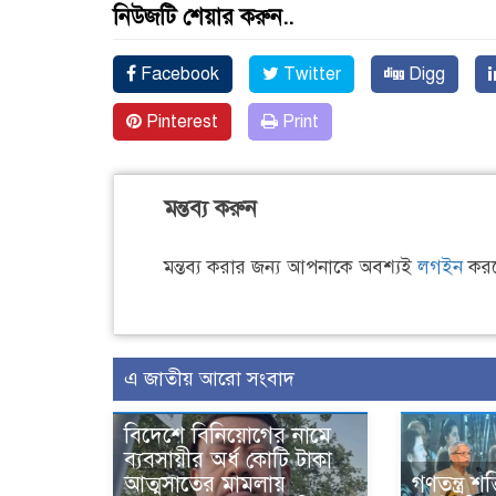
নিউজটি শেয়ার করুন..
Facebook
Twitter
Digg
Pinterest
Print
মন্তব্য করুন
মন্তব্য করার জন্য আপনাকে অবশ্যই
লগইন
করত
এ জাতীয় আরো সংবাদ
বিদেশে বিনিয়োগের নামে
ব্যবসায়ীর অর্ধ কোটি টাকা
আত্মসাতের মামলায়
গণতন্ত্র 