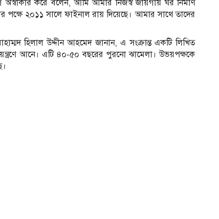
গ অস্বীকার করে বলেন, আমি আমার নিজস্ব জায়গায় ঘর নির্মাণ
র পক্ষে ২০১১ সালে ফাইনাল রায় দিয়েছে। আমার সাথে তাদের
োহাম্মদ হিলাল উদ্দীন আহমেদ জানান, এ সংক্রান্ত একটি লিখিত
নিয়ন্ত্রণে আনে। এটি ৪০-৫০ বছরের পুরনো ঝামেলা। উভয়পক্ষকে
ে।