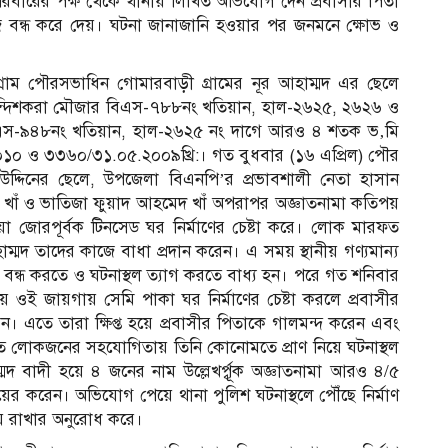
বারের পক্ষ থেকে থানায় লিখিত অভিযোগ দেন প্রবাসীর পিতা
কাজ বন্ধ করে দেয়। ঘটনা জানাজানি হওয়ার পর জনমনে ক্ষোভ ও
গ্রাম পৌরসভাধিন গোমারবাড়ী গ্রামের নূর আহাম্মদ এর ছেলে
ঁন্দিশকরা মৌজার বিএস-৭৮৮নং খতিয়ান, হাল-২৬২৫, ২৬২৬ ও
স-৯৪৮নং খতিয়ান, হাল-২৬২৫ নং দাগে আরও ৪ শতক ভ‚মি
০১০ ও ৩৩৬০/৩১.০৫.২০০৯খ্রি:। গত বুধবার (১৬ এপ্রিল) পৌর
 উদ্দিনের ছেলে, উপজেলা বিএনপি’র প্রভাবশালী নেতা হাসান
েদ খাঁ ও ভাতিজা ফুয়াদ আহমেদ খাঁ অপরাপর অজ্ঞাতনামা কতিপয়
 জোরপূর্বক টিনসেড ঘর নির্মাণের চেষ্টা করে। লোক মারফত
্মদ তাদের কাজে বাধা প্রদান করেন। এ সময় স্থানীয় গণ্যমান্য
বন্ধ করতে ও ঘটনাস্থল ত্যাগ করতে বাধ্য হন। পরে গত শনিবার
 ওই জায়গায় সেমি পাকা ঘর নির্মাণের চেষ্টা করলে প্রবাসীর
েন। এতে তারা ক্ষিপ্ত হয়ে প্রবাসীর পিতাকে গালমন্দ করেন এবং
্থিত লোকজনের সহযোগিতায় তিনি কোনোমতে প্রাণ নিয়ে ঘটনাস্থল
দ বাদী হয়ে ৪ জনের নাম উল্লেখর্প্বূক অজ্ঞাতনামা আরও ৪/৫
 করেন। অভিযোগ পেয়ে থানা পুলিশ ঘটনাস্থলে পৌঁছে নির্মাণ
ায় রাখার অনুরোধ করে।