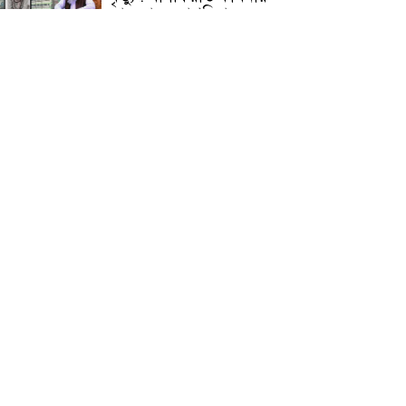
জামেয়ার মহাপরিচালক
আলেমগণের স্বতঃস্ফূর্ত
অংশগ্রহণেই জুলাই আন্দোলন
সফল হয় : আল্লামা শেখ আহমদ
জুলাই গণঅভ্যুত্থান দিবস
উপলক্ষ্যে কোম্পানীগঞ্জে ১১ দলীয়
ঐক্য জোটের গণমিছিল ও
সমাবেশ অনুষ্ঠিত
কোম্পানীগঞ্জে জুলাই গনঅভ্যুত্থান
দিবস ২০২৬ উপলক্ষে আলোচনা
সভা ও বিশেষ মোনাজাত
“স্পেশাল ট্রাইব্যুনালে জুলাই
গণহত্যার বিচার করেন, জনগণ
আপনাদের ছাড়বে না: সাক্কু
ভাষা সৈনিক অজিত গুহ
মহাবিদ্যালয়ে জুলাই গণঅভ্যুত্থান
দিবসের আলোচনা সভা ও
পুরস্কার বিতরণ