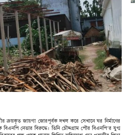
াসীর ক্রয়কৃত জায়গা জোরপূর্বক দখল করে সেখানে ঘর নির্মাণের
বিএনপি নেতার বিরুদ্ধে। তিনি চৌদ্দগ্রাম পৌর বিএনপি’র যুগ্ম