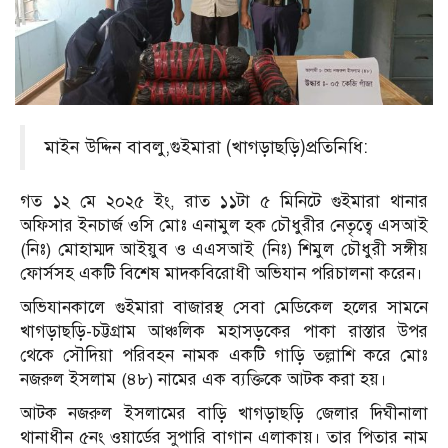
মাইন উদ্দিন বাবলু,গুইমারা (খাগড়াছড়ি)প্রতিনিধি:
গত ১২ মে ২০২৫ ইং, রাত ১১টা ৫ মিনিটে গুইমারা থানার
অফিসার ইনচার্জ ওসি মোঃ এনামুল হক চৌধুরীর নেতৃত্বে এসআই
(নিঃ) মোহাম্মদ আইয়ুব ও এএসআই (নিঃ) শিমুল চৌধুরী সঙ্গীয়
ফোর্সসহ একটি বিশেষ মাদকবিরোধী অভিযান পরিচালনা করেন।
অভিযানকালে গুইমারা বাজারস্থ সেবা মেডিকেল হলের সামনে
খাগড়াছড়ি-চট্টগ্রাম আঞ্চলিক মহাসড়কের পাকা রাস্তার উপর
থেকে সৌদিয়া পরিবহন নামক একটি গাড়ি তল্লাশি করে মোঃ
নজরুল ইসলাম (৪৮) নামের এক ব্যক্তিকে আটক করা হয়।
আটক নজরুল ইসলামের বাড়ি খাগড়াছড়ি জেলার দিঘীনালা
থানাধীন ৫নং ওয়ার্ডের সুপারি বাগান এলাকায়। তার পিতার নাম