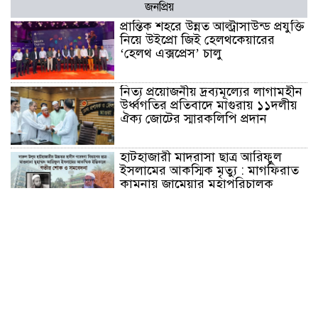
জনপ্রিয়
প্রান্তিক শহরে উন্নত আল্ট্রাসাউন্ড প্রযুক্তি
নিয়ে উইপ্রো জিই হেলথকেয়ারের
‘হেলথ এক্সপ্রেস’ চালু
নিত্য প্রয়োজনীয় দ্রব্যমূল্যের লাগামহীন
উর্ধ্বগতির প্রতিবাদে মাগুরায় ১১দলীয়
ঐক্য জোটের স্মারকলিপি প্রদান
হাটহাজারী মাদরাসা ছাত্র আরিফুল
ইসলামের আকস্মিক মৃত্যু : মাগফিরাত
কামনায় জামেয়ার মহাপরিচালক
আলেমগণের স্বতঃস্ফূর্ত অংশগ্রহণেই
জুলাই আন্দোলন সফল হয় : আল্লামা
শেখ আহমদ
জুলাই গণঅভ্যুত্থান দিবস উপলক্ষ্যে
কোম্পানীগঞ্জে ১১ দলীয় ঐক্য জোটের
গণমিছিল ও সমাবেশ অনুষ্ঠিত