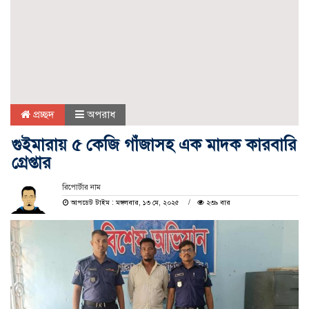
প্রচ্ছদ
অপরাধ
গুইমারায় ৫ কেজি গাঁজাসহ এক মাদক কারবারি
গ্রেপ্তার
রিপোর্টার নাম
আপডেট টাইম : মঙ্গলবার, ১৩ মে, ২০২৫
২৩৯ বার