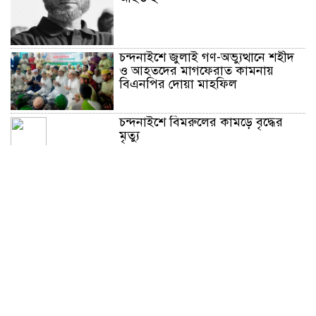
চন্দনাইশে জুলাই গণ-অভ্যুত্থানে শহীদ
ও আহতদের মাগফেরাত কামনায়
বিএনপির দোয়া মাহফিল
চন্দনাইশে বিমরুলের কামড়ে বৃদ্ধের
মৃত্যু