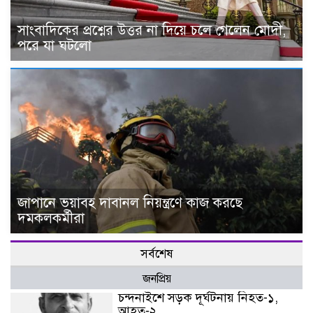
সাংবাদিকের প্রশ্নের উত্তর না দিয়ে চলে গেলেন মোদী,
পরে যা ঘটলো
জাপানে ভয়াবহ দাবানল নিয়ন্ত্রণে কাজ করছে
দমকলকর্মীরা
সর্বশেষ
জনপ্রিয়
চন্দনাইশে সড়ক দূর্ঘটনায় নিহত-১,
আহত-২