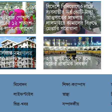
বিদেশে বিনিয়োগের নামে
ব্যবসায়ীর অর্ধ কোটি টাকা
ড ফাইবার পোশাক:
আত্মসাতের মামলায়
বাজারের ১২ শতাংশ
লালমাইয়ে কামালের বিরুদ্ধে
 পারে বাংলাদেশ
গ্রেপ্তারি পরোয়ানা
ত্রণালয়ের ২২
র হার্ডডিস্ক
২৭ জুলাই হতে শুরু হচ্ছে
নায় অভিযোগ
হজের প্রাথমিক নিবন্ধন
বিনোদন
শিক্ষা-ক্যাম্পাস
লাইফস্টাইল
স্বাস্থ্য
ভিন্ন-খবর
সম্পাদকীয়