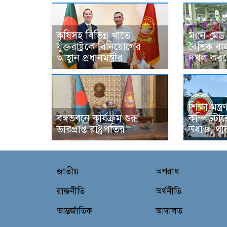
কৃষিসহ বিভিন্ন খাতে
ম্যান-মে
যুক্তরাষ্ট্রকে বিনিয়োগের
বৈশ্বিক 
আহ্বান প্রধানমন্ত্রীর
দখল করতে
শিক্ষা মন্
বঙ্গভবনে কার্যক্রম শুরু
কম্পিউটারে
ভারপ্রাপ্ত রাষ্ট্রপতির
উধাও, থা
জাতীয়
অপরাধ
রাজনীতি
অর্থনীতি
আন্তর্জাতিক
আদালত