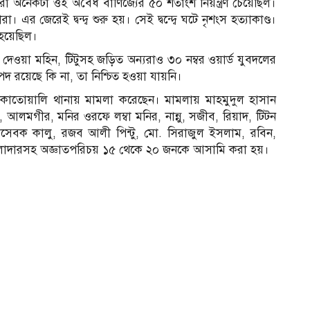
 অনেকটা ওই অবৈধ বাণিজ্যের ৫০ শতাংশ নিয়ন্ত্রণ চেয়েছিল।
র জেরেই দ্বন্দ্ব শুরু হয়। সেই দ্বন্দ্বে ঘটে নৃশংস হত্যাকাণ্ড।
হয়েছিল।
ব দেওয়া মহিন, টিটুসহ জড়িত অন্যরাও ৩০ নম্বর ওয়ার্ড যুবদলের
পদ রয়েছে কি না, তা নিশ্চিত হওয়া যায়নি।
 কোতোয়ালি থানায় মামলা করেছেন। মামলায় মাহমুদুল হাসান
আলমগীর, মনির ওরফে লম্বা মনির, নান্নু, সজীব, রিয়াদ, টিটন
ছাসেবক কালু, রজব আলী পিন্টু, মো. সিরাজুল ইসলাম, রবিন,
াওলাদারসহ অজ্ঞাতপরিচয় ১৫ থেকে ২০ জনকে আসামি করা হয়।