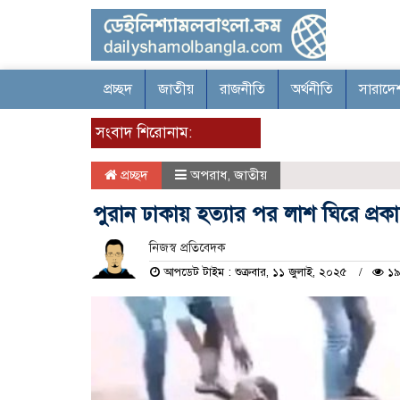
প্রচ্ছদ
জাতীয়
রাজনীতি
অর্থনীতি
সারাদে
সংবাদ শিরোনাম:
প্রচ্ছদ
অপরাধ
,
জাতীয়
পুরান ঢাকায় হত্যার পর লাশ ঘিরে প্রকা
নিজস্ব প্রতিবেদক
আপডেট টাইম : শুক্রবার, ১১ জুলাই, ২০২৫
১৯