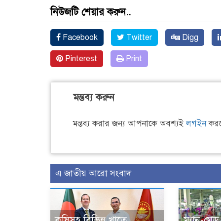
নিউজটি শেয়ার করুন..
Facebook
Twitter
Digg
Pinterest
Print
মন্তব্য করুন
মন্তব্য করার জন্য আপনাকে অবশ্যই
লগইন
করত
এ জাতীয় আরো সংবাদ
কৃষিসহ বিভিন্ন খাতে
ম্যান-মে