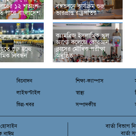
বাজারের ১২ শতাংশ
বঙ্গভবনে কার্যক্রম শুরু
 পারে বাংলাদেশ
ভারপ্রাপ্ত রাষ্ট্রপতির
ক্যামব্রিজ ইসলামিক স্কুল
অ্যান্ড কলেজে কোরআন
হতে শুরু হচ্ছে
ক্লাসের মৌখিক পরীক্ষা
থমিক নিবন্ধন
অনুষ্ঠিত
বিনোদন
শিক্ষা-ক্যাম্পাস
লাইফস্টাইল
স্বাস্থ্য
ভিন্ন-খবর
সম্পাদকীয়
বার্তা বিভাগ
 হোসাইন
নি
বার্তা 
ক নাঈম