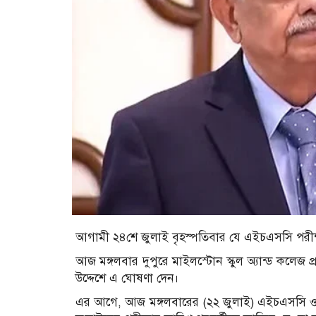
আগামী ২৪শে জুলাই বৃহস্পতিবার যে এইচএসসি পরীক্
আজ মঙ্গলবার দুপুরে মাইলস্টোন স্কুল অ্যান্ড কলেজ প্র
উদ্দেশে এ ঘোষণা দেন।
এর আগে, আজ মঙ্গলবারের (২২ জুলাই) এইচএসসি ও 