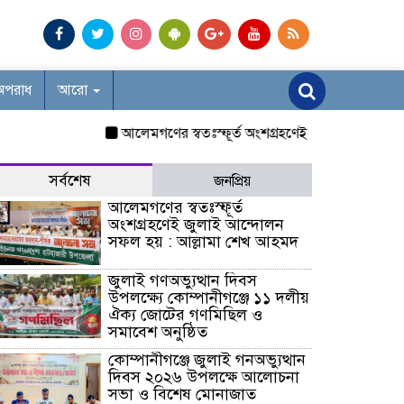
অপরাধ
আরো
আলেমগণের স্বতঃস্ফূর্ত অংশগ্রহণেই জুলাই আন্দোলন সফল
সর্বশেষ
জনপ্রিয়
আলেমগণের স্বতঃস্ফূর্ত
অংশগ্রহণেই জুলাই আন্দোলন
সফল হয় : আল্লামা শেখ আহমদ
জুলাই গণঅভ্যুত্থান দিবস
উপলক্ষ্যে কোম্পানীগঞ্জে ১১ দলীয়
ঐক্য জোটের গণমিছিল ও
সমাবেশ অনুষ্ঠিত
কোম্পানীগঞ্জে জুলাই গনঅভ্যুত্থান
দিবস ২০২৬ উপলক্ষে আলোচনা
সভা ও বিশেষ মোনাজাত