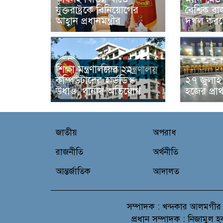
যুক্তরাষ্ট্রকে বিনিয়োগের
বৈশ্বিক 
আহ্বান প্রধানমন্ত্রীর
দখল করতে
শিক্ষা মন্ত্রণালয়ের ২২
কম্পিউটারের হার্ডডিস্ক
২৭ জুলাই 
উধাও, থানায় অভিযোগ
হজের প্রা
জাতীয়
অপরাধ
রাজনীতি
অর্থনীতি
আন্তর্জাতিক
আদালত
সম্পাদক :
খন্দকার আলমগীর
প্রধান সম্পাদক :
নিজামুল হ