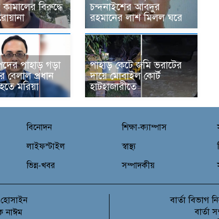
কামালের বিরুদ্ধে
চন্দনাইশের আবদুর
 পরোয়ানা
রহমানের লাশ মিলল ঘরে
্পদের পাহাড় গড়া
পাহাড় কেটে জমি ভরাটের
 বেলাল প্রধান
দায়ে মোবাইল কোর্ট
 হতে মরিয়া
হাটহাজারীতে
বিনোদন
শিক্ষা-ক্যাম্পাস
লাইফস্টাইল
স্বাস্থ্য
ভিন্ন-খবর
সম্পাদকীয়
বার্তা বিভাগ
 হোসাইন
নি
বার্তা 
ক নাঈম