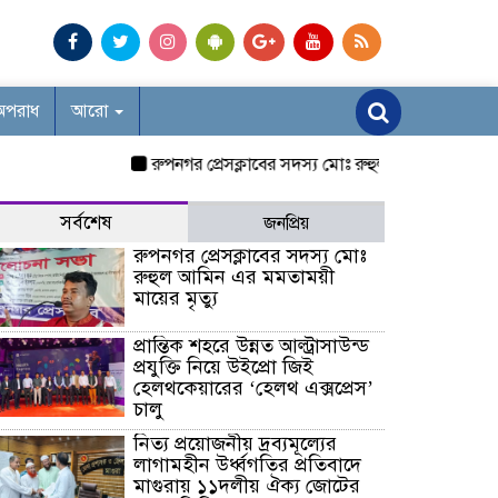
অপরাধ
আরো
রুপনগর প্রেসক্লাবের সদস্য মোঃ রুহুল আমিন এর মমতাময়ী মায
সর্বশেষ
জনপ্রিয়
রুপনগর প্রেসক্লাবের সদস্য মোঃ
রুহুল আমিন এর মমতাময়ী
মায়ের মৃত্যু
প্রান্তিক শহরে উন্নত আল্ট্রাসাউন্ড
প্রযুক্তি নিয়ে উইপ্রো জিই
হেলথকেয়ারের ‘হেলথ এক্সপ্রেস’
চালু
নিত্য প্রয়োজনীয় দ্রব্যমূল্যের
লাগামহীন উর্ধ্বগতির প্রতিবাদে
মাগুরায় ১১দলীয় ঐক্য জোটের