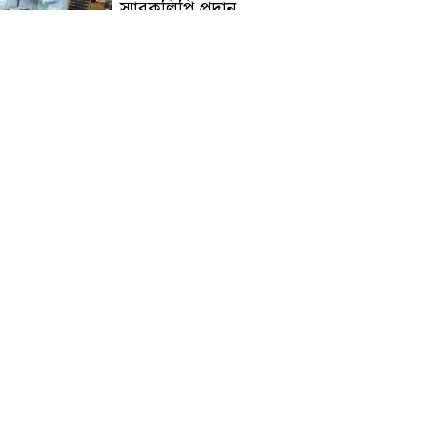
স্মারকলিপি প্রদান
হাটহাজারী মাদরাসা ছাত্র
আরিফুল ইসলামের আকস্মিক
মৃত্যু : মাগফিরাত কামনায়
জামেয়ার মহাপরিচালক
আলেমগণের স্বতঃস্ফূর্ত
অংশগ্রহণেই জুলাই আন্দোলন
সফল হয় : আল্লামা শেখ আহমদ
জুলাই গণঅভ্যুত্থান দিবস
উপলক্ষ্যে কোম্পানীগঞ্জে ১১ দলীয়
ঐক্য জোটের গণমিছিল ও
সমাবেশ অনুষ্ঠিত
কোম্পানীগঞ্জে জুলাই গনঅভ্যুত্থান
দিবস ২০২৬ উপলক্ষে আলোচনা
সভা ও বিশেষ মোনাজাত
“স্পেশাল ট্রাইব্যুনালে জুলাই
গণহত্যার বিচার করেন, জনগণ
আপনাদের ছাড়বে না: সাক্কু