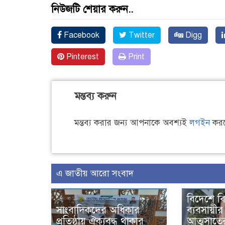
নিউজটি শেয়ার করুন..
Facebook
Twitter
Digg
Pinterest
Print
মন্তব্য করুন
মন্তব্য করার জন্য আপনাকে অবশ্যই
লগইন
করত
এ জাতীয় আরো সংবাদ
বিদেশে ব
সাংবাদিকদের অধিকার
ব্যবসায়ীর
প্রতিষ্ঠায় ঐক্যবদ্ধ থাকার
আত্মসাতে