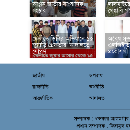
আহ্বান জাতীয় সাংবাদিক
লালমাইয়ে 
সংস্থার
গ্রেপ্তারি
ফেনীতে ডিবির অভিযানে ১৫
‎অবৈধ সম
জুয়াড়ি গ্রেফতার, আদালতে
এলজিইডির
সোপর্দ
প্রকৌশলী
জাতীয়
অপরাধ
রাজনীতি
অর্থনীতি
আন্তর্জাতিক
আদালত
সম্পাদক :
খন্দকার আলমগীর
প্রধান সম্পাদক :
নিজামুল হ