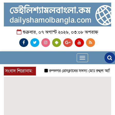
শুক্রবার, ০৭ অগাস্ট ২০২৬, ০৩:০৮ অপরাহ্ন
Toggle
navigation
সংবাদ শিরোনাম:
রুপনগর প্রেসক্লাবের সদস্য মোঃ রুহুল আমিন এর মম