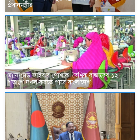
প্রধানমন্ত্রীর
ম্যান-মেড ফাইবার পোশাক: বৈশ্বিক বাজারের ১২
শতাংশ দখল করতে পারে বাংলাদেশ