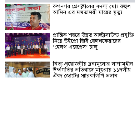
রুপনগর প্রেসক্লাবের সদস্য মোঃ রুহুল
আমিন এর মমতাময়ী মায়ের মৃত্যু
প্রান্তিক শহরে উন্নত আল্ট্রাসাউন্ড প্রযুক্তি
নিয়ে উইপ্রো জিই হেলথকেয়ারের
‘হেলথ এক্সপ্রেস’ চালু
নিত্য প্রয়োজনীয় দ্রব্যমূল্যের লাগামহীন
উর্ধ্বগতির প্রতিবাদে মাগুরায় ১১দলীয়
ঐক্য জোটের স্মারকলিপি প্রদান
হাটহাজারী মাদরাসা ছাত্র আরিফুল
ইসলামের আকস্মিক মৃত্যু : মাগফিরাত
কামনায় জামেয়ার মহাপরিচালক
আলেমগণের স্বতঃস্ফূর্ত অংশগ্রহণেই
জুলাই আন্দোলন সফল হয় : আল্লামা
শেখ আহমদ