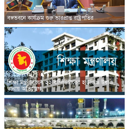
বঙ্গভবনে কার্যক্রম শুরু ভারপ্রাপ্ত রাষ্ট্রপতির
শিক্ষা মন্ত্রণালয়ের ২২ কম্পিউটারের হার্ডডিস্ক উধাও,
থানায় অভিযোগ