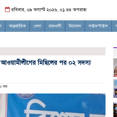
রবিবার, ০৯ অগাস্ট ২০২৬, ০১:৪৪ অপরাহ্ন
শ
আন্তর্জাতিক
খেলা
রাজধানী
বিনোদন
লাইফস্টাইল
 ও আওয়ামীলীগের মিছিলের পর ০২ সদস্য
০ বার