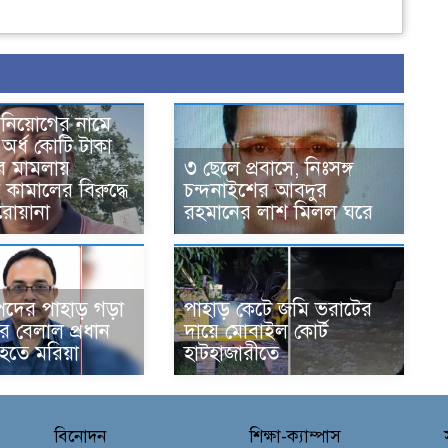
িনিয়োগের নামে
 অর্ধ কোটি টাকা
র মামলায়
৩ ছেলে প্রবাসে, নিঃসঙ্গ
কামালের বিরুদ্ধে
চন্দনাইশের আবদুর
 পরোয়ানা
রহমানের লাশ মিলল ঘরে
্পদের পাহাড় গড়া
পাহাড় কেটে জমি ভরাটের
 বেলাল প্রধান
দায়ে মোবাইল কোর্ট
 হতে মরিয়া
হাটহাজারীতে
বিনোদন
শিক্ষা-ক্যাম্পাস