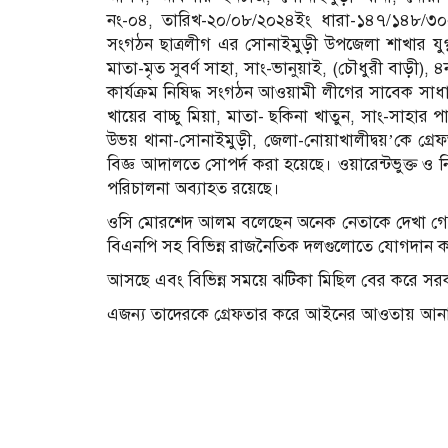
নং-০৪, তারিখ-২০/০৮/২০২৪ইং ধারা-১৪৭/১৪৮/৩০
সংগঠন ছাত্রলীগ এর সোনাইমুড়ী উপজেলা শাখার যুগ্ন
মাতা-মৃত সুবর্ণ সাহা, সাং-ভানুয়াই, (চৌধুরী বাড়ী
কার্যক্রম নিষিদ্ধ সংগঠন আওয়ামী লীগের সাবেক সাধ
খায়ের বাচ্চু মিয়া, মাতা- ছকিনা খাতুন, সাং-সাহার 
উভয় থানা-সোনাইমুড়ী, জেলা-নোয়াখালীদ্বয়’কে গ্রেফ
বিজ্ঞ আদালতে সোপর্দ করা হয়েছে। ওয়ারেন্টভুক্ত ও
পরিচালনা অব্যাহত রয়েছে।
ওসি মোরশেদ আলম বলেছেন অনেক নেতাকে দেখা গেছ
বিএনপি সহ বিভিন্ন রাজনৈতিক দলগুলোতে যোগদান ক
আসছে এবং বিভিন্ন সময়ে ঝটিকা মিছিল বের করে সর
এজন্য তাদেরকে গ্রেফতার করে আইনের আওতায় আনা 