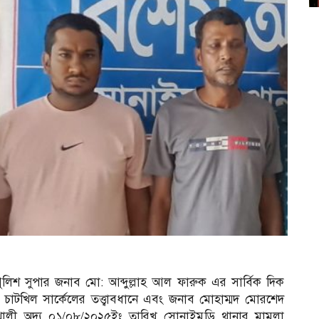
িশ সুপার জনাব মো: আব্দুল্লাহ আল ফারুক এর সার্বিক দিক
 চাটখিল সার্কেলের তত্ত্বাবধানে এবং জনাব মোহাম্মদ মোরশেদ
খালী অদ্য ০১/০৮/২০২৫ইং তারিখ সোনাইমুড়ি থানার মামলা