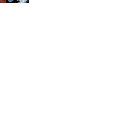
চন্দনাইশে সড়ক দূর্ঘটনায়
নিহত-১, আহত-২
চন্দনাইশে জুলাই গণ-অভ্যুত্থানে
শহীদ ও আহতদের মাগফেরাত
কামনায় বিএনপির দোয়া
মাহফিল
চন্দনাইশে বিমরুলের কামড়ে
বৃদ্ধের মৃত্যু
‘দৌড়ান সুস্থতার জন্য, এগিয়ে
চলুন বিজয়ের পথে’—স্লোগানে
রামগড়ে ম্যারাথনে অংশ নিলেন
তিন শতাধিক দৌড়বিদ
মাগুরায় লোডশেডিংয়ের গরম
থেকে বাঁচতে মসজিদের ছাদে উঠে
বিদ্যুৎস্পৃষ্টে মুয়াজ্জিনের মৃত্যু!