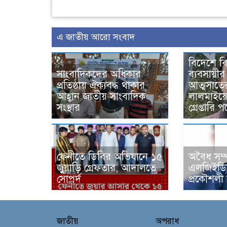
এ জাতীয় আরো সংবাদ
বিদেশে ব
সাংবাদিকদের অধিকার
ব্যবসায়ীর
প্রতিষ্ঠায় ঐক্যবদ্ধ থাকার
আত্মসাতে
আহ্বান জাতীয় সাংবাদিক
লালমাইয়ে 
সংস্থার
গ্রেপ্তারি
ফেনীতে ডিবির অভিযানে ১৫
‎অবৈধ সম
জুয়াড়ি গ্রেফতার, আদালতে
এলজিইডির
সোপর্দ
প্রকৌশলী
জাতীয়
অপরাধ