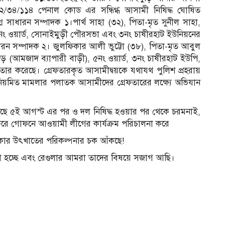
২/৩৪/১১৪ পেনাল কোড এর সন্ধিগ্ধ আসামী নিষিদ্ধ ঘোষিত
 সাধারন সম্পাদক ১।পার্থ সাহা (৩২), পিতা-মৃত সুনীল সাহা,
), ৪নং ওয়ার্ড, সোনাইমুড়ী পৌরসভা এবং ৩নং চাষীরহাট ইউনিয়নের
ারন সম্পাদক ২। জুলফিকার আলী ভুট্টো (৩৮), পিতা-মৃত আবুল
পাড় (আমজাদ ব্যাপারী বাড়ী), ৫নং ওয়ার্ড, ৩নং চাষীরহাট ইউপি,
তার করেছে। গ্রেফতারকৃত আসামীদ্বয়কে যথাযথ পুলিশ প্রহরায়
 নিয়মিত মামলার পলাতক আসামীদের গ্রেফতারের লক্ষ্যে অভিযান
ে ৫ই আগস্ট এর পর ও দল নিষিদ্ধ হওয়ার পর থেকে চরমনাই,
রে গোফনে আওয়ামী লীগের কার্যক্রম পরিচালনা করে
কার উৎখাতের পরিকল্পনার চক আঁকছে!
হচ্ছে এবং রেগুলার আমরা তাদের বিষয়ে সজাগ আছি।