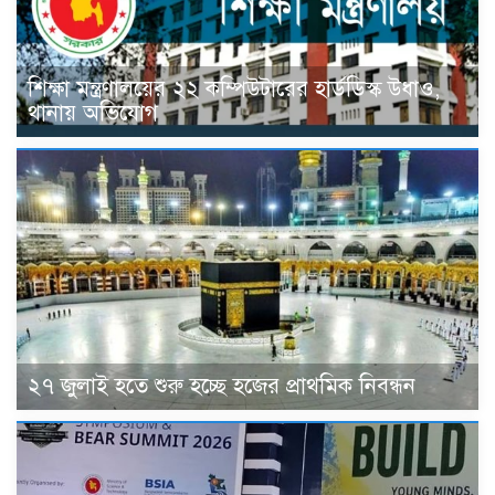
শিক্ষা মন্ত্রণালয়ের ২২ কম্পিউটারের হার্ডডিস্ক উধাও,
থানায় অভিযোগ
২৭ জুলাই হতে শুরু হচ্ছে হজের প্রাথমিক নিবন্ধন