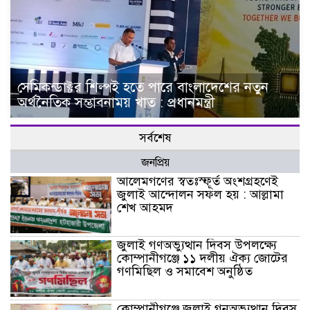
সেমিকন্ডাক্টর শিল্পই হতে পারে বাংলাদেশের নতুন
অর্থনৈতিক সম্ভাবনাময় খাত : প্রধানমন্ত্রী
সর্বশেষ
জনপ্রিয়
আলেমগণের স্বতঃস্ফূর্ত অংশগ্রহণেই
জুলাই আন্দোলন সফল হয় : আল্লামা
শেখ আহমদ
জুলাই গণঅভ্যুত্থান দিবস উপলক্ষ্যে
কোম্পানীগঞ্জে ১১ দলীয় ঐক্য জোটের
গণমিছিল ও সমাবেশ অনুষ্ঠিত
কোম্পানীগঞ্জে জুলাই গনঅভ্যুত্থান দিবস