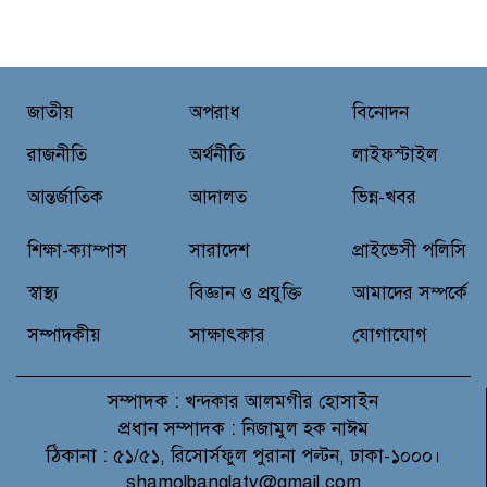
শহীদ মজিদের প্রতি শ্রদ্ধাঞ্জলির মধ্যে
দিয়ে জুলাই গণঅভ্যুত্থান দিবস পালন
নবীনগরে জুলাই গণঅভ্যুত্থান দিবস
জাতীয়
অপরাধ
বিনোদন
উপলক্ষে আলোচনা সভা, চিত্রাঙ্কন
প্রতিযোগিতা ও চারা বিতরণ
রাজনীতি
অর্থনীতি
লাইফস্টাইল
আন্তর্জাতিক
আদালত
ভিন্ন-খবর
মাগুরায় জুলাই গণঅভ্যুত্থান দিবসে
প্রেসক্লাবে আলোচনা সভা ও দোয়া
শিক্ষা-ক্যাম্পাস
সারাদেশ
প্রাইভেসী পলিসি
মাহফিল অনুষ্ঠিত
স্বাস্থ্য
বিজ্ঞান ও প্রযুক্তি
আমাদের সম্পর্কে
সম্পাদকীয়
সাক্ষাৎকার
যোগাযোগ
সম্পাদক :
খন্দকার আলমগীর হোসাইন
প্রধান সম্পাদক :
নিজামুল হক নাঈম
ঠিকানা :
৫১/৫১, রিসোর্সফুল পুরানা পল্টন, ঢাকা-১০০০।
shamolbanglatv@gmail.com