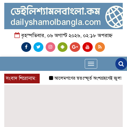
বৃহস্পতিবার, ০৬ অগাস্ট ২০২৬, ০২:১৮ অপরাহ্ন
Toggle
navigation
সংবাদ শিরোনাম:
আলেমগণের স্বতঃস্ফূর্ত অংশগ্রহণেই জুলাই আন