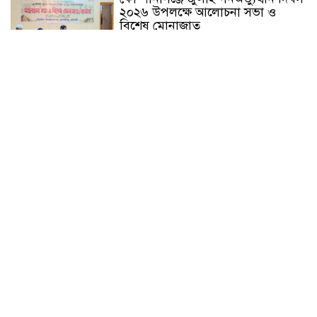
২০২৬ উপলক্ষে আলোচনা সভা ও
বিশেষ মোনাজাত
“স্পেশাল ট্রাইব্যুনালে জুলাই গণহত্যার
বিচার করেন, জনগণ আপনাদের ছাড়বে
না: সাক্কু
ভাষা সৈনিক অজিত গুহ মহাবিদ্যালয়ে
জুলাই গণঅভ্যুত্থান দিবসের আলোচনা
সভা ও পুরস্কার বিতরণ
বন্যাদুর্গত মানুষের পাশে পার্কভিউ
হাসপাতাল আমিলাইষে ফ্রি চিকিৎসা
ক্যাম্পে ২ হাজার রোগীকে সেবা,
বিনামূল্যে ওষুধ বিতরণ
চন্দনাইশ থানা পুলিশের অভিযানে ৩
আসামী গ্রেফতার