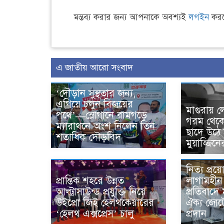
মন্তব্য করার জন্য আপনাকে অবশ্যই
লগইন
করত
এ জাতীয় আরো সংবাদ
‘দৌড়ান সুস্থতার জন্য,
এগিয়ে চলুন বিজয়ের
মাগুরায়
পথে’—স্লোগানে রামগড়ে
গরম থেকে
ম্যারাথনে অংশ নিলেন তিন
ছাদে উঠে বি
শতাধিক দৌড়বিদ
মুয়াজ্জিনের
নিত্য প্রয়
প্রান্তিক শহরে উন্নত
লাগামহীন 
আল্ট্রাসাউন্ড প্রযুক্তি নিয়ে
প্রতিবাদে
উইপ্রো জিই হেলথকেয়ারের
ঐক্য জোট
‘হেলথ এক্সপ্রেস’ চালু
প্রদান