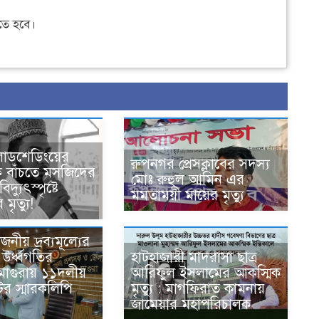
ে হবে।
 লোডশেডিংয়ের
রুপনগর প্রেসক্লাবের সদস্য
 বাঁচতে মসজিদের
মোঃ রুহুল আমিন এর
দ্যুৎস্পৃষ্টে
মমতাময়ী মায়ের মৃত্যু
 মৃত্যু!
োজনীয় দ্রব্যমূল্যের
উর্ধ্বগতির
হাটহাজারী মাদরাসা ছাত্র
 মাগুরায় ১১দলীয়
আরিফুল ইসলামের আকস্মিক
ের স্মারকলিপি
মৃত্যু : মাগফিরাত কামনায়
জামেয়ার মহাপরিচালক