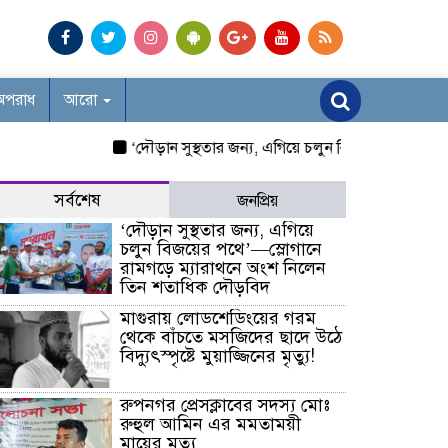
অপরাধ
আরো
‘দৌড়ান সুস্থতার জন্য, এগিয়ে চলুন বিজয়ের পথে’—স্লোগা
সর্বশেষ
জনপ্রিয়
‘দৌড়ান সুস্থতার জন্য, এগিয়ে
চলুন বিজয়ের পথে’—স্লোগানে
রামগড়ে ম্যারাথনে অংশ নিলেন
তিন শতাধিক দৌড়বিদ
মাগুরায় লোডশেডিংয়ের গরম
থেকে বাঁচতে মসজিদের ছাদে উঠে
বিদ্যুৎস্পৃষ্টে মুয়াজ্জিনের মৃত্যু!
রুপনগর প্রেসক্লাবের সদস্য মোঃ
রুহুল আমিন এর মমতাময়ী
মায়ের মৃত্যু