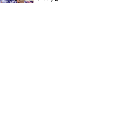
প্রান্তিক শহরে উন্নত আল্ট্রাসাউন্ড
প্রযুক্তি নিয়ে উইপ্রো জিই
হেলথকেয়ারের ‘হেলথ এক্সপ্রেস’
চালু
নিত্য প্রয়োজনীয় দ্রব্যমূল্যের
লাগামহীন উর্ধ্বগতির প্রতিবাদে
মাগুরায় ১১দলীয় ঐক্য জোটের
স্মারকলিপি প্রদান
হাটহাজারী মাদরাসা ছাত্র
আরিফুল ইসলামের আকস্মিক
মৃত্যু : মাগফিরাত কামনায়
জামেয়ার মহাপরিচালক
আলেমগণের স্বতঃস্ফূর্ত
অংশগ্রহণেই জুলাই আন্দোলন
সফল হয় : আল্লামা শেখ আহমদ
জুলাই গণঅভ্যুত্থান দিবস
উপলক্ষ্যে কোম্পানীগঞ্জে ১১ দলীয়
ঐক্য জোটের গণমিছিল ও
সমাবেশ অনুষ্ঠিত