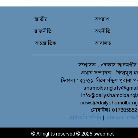
জাতীয়
অপরাধ
রাজনীতি
অর্থনীতি
আন্তর্জাতিক
আদালত
সম্পাদক :
খন্দকার আলমগীর
প্রধান সম্পাদক :
নিজামুল হ
ঠিকানা :
৫১/৫১, রিসোর্সফুল পুরানা প
shamolbanglatv@gmai
info@dailyshamolbangl
news@dailyshamolbang
মোবাইলঃ 017885852
প্রাইভেসি পলিসি
|
আমাদের সম্পর্ক
© All rights reserved © 2025 sweb.net