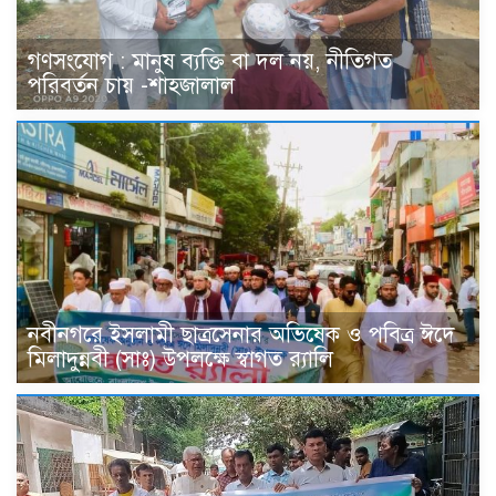
গণসংযোগ : মানুষ ব্যক্তি বা দল নয়, নীতিগত
পরিবর্তন চায় -শাহজালাল
নবীনগরে ইসলামী ছাত্রসেনার অভিষেক ও পবিত্র ঈদে
মিলাদুন্নবী (সাঃ) উপলক্ষে স্বাগত র‍্যালি