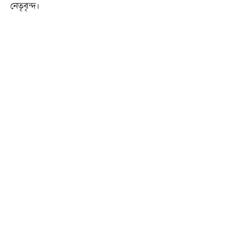
নেতৃবৃন্দ।