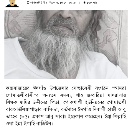
আপডেট টাইম : শুক্রবার, ১৫ মে, ২০২৬
১৬৮ বার
কক্সবাজারের ঈদগাঁও উপজেলার সেচ্ছাসেবী সংগঠন “আমরা
গোমাতলীবাসী”র অন্যতম সদস্য, শাহ জব্বারিয়া মাদরাসার
শিক্ষক জমির উদ্দীনের পিতা, পোকখালী ইউনিয়নের গোমাতলী
বারআউলিয়াপাড়ার বাসিন্দা, বর্তমানে ঈদগাঁও নিবাসী হাজী আবু
তাহের (৮৫) প্রকাশ আবু সারাং ইন্তেকাল করেছেন। ইন্না-লিল্লাহি
ওয়া ইন্না ইলাহি রাজিউন।