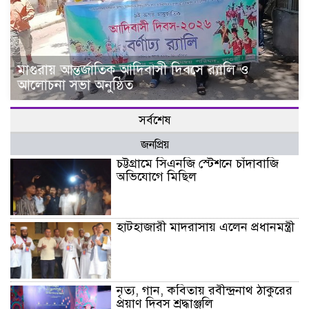
মাগুরায় আন্তর্জাতিক আদিবাসী দিবসে র‍্যালি ও
আলোচনা সভা অনুষ্ঠিত
সর্বশেষ
জনপ্রিয়
চট্টগ্রামে সিএনজি স্টেশনে চাঁদাবাজি
অভিযোগে মিছিল
হাটহাজারী মাদরাসায় এলেন প্রধানমন্ত্রী
নৃত্য, গান, কবিতায় রবীন্দ্রনাথ ঠাকুরের
প্রয়াণ দিবস শ্রদ্ধাঞ্জলি