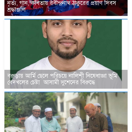
নৃত্য, গান, কবিতায় রবীন্দ্রনাথ ঠাকুরের প্রয়াণ দিবস
শ্রদ্ধাঞ্জলি
বরুড়ায় আর্মি ছেলে পরিচয়ে নালিশী নিষেধাজ্ঞা ভূমি
বেদখলের চেষ্টা আসামী সুশেনের বিরুদ্ধে