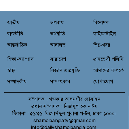
রাখার অভিযোগ
মাগুরার শ্রীপুরে শান্তি-শৃঙ্খলা রক্ষায়
জাতীয়
অপরাধ
বিনোদন
ভিলেজ ডিফেন্স পার্টি গঠন ও উদ্বোধন
রাজনীতি
অর্থনীতি
লাইফস্টাইল
আন্তর্জাতিক
আদালত
ভিন্ন-খবর
জে.আই. চৌধুরী যুব ফাউন্ডেশনের
উদ্যোগে শিক্ষার্থীদের মাঝে চারা
শিক্ষা-ক্যাম্পাস
সারাদেশ
প্রাইভেসী পলিসি
বিতরণ
স্বাস্থ্য
বিজ্ঞান ও প্রযুক্তি
আমাদের সম্পর্কে
সম্পাদকীয়
সাক্ষাৎকার
যোগাযোগ
সম্পাদক :
খন্দকার আলমগীর হোসাইন
প্রধান সম্পাদক :
নিজামুল হক নাঈম
ঠিকানা :
৫১/৫১, রিসোর্সফুল পুরানা পল্টন, ঢাকা-১০০০।
shamolbanglatv@gmail.com
info@dailyshamolbangla.com,