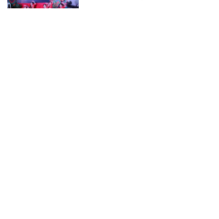
বরুড়ায় আর্মি ছেলে পরিচয়ে নালিশী
নিষেধাজ্ঞা ভূমি বেদখলের চেষ্টা
আসামী সুশেনের বিরুদ্ধে
গণসংযোগ : মানুষ ব্যক্তি বা দল নয়,
নীতিগত পরিবর্তন চায় -শাহজালাল
নবীনগরে ইসলামী ছাত্রসেনার অভিষেক
ও পবিত্র ঈদে মিলাদুন্নবী (সাঃ)
উপলক্ষে স্বাগত র‍্যালি
মাগুরায় আন্তর্জাতিক আদিবাসী দিবসে
র‍্যালি ও আলোচনা সভা অনুষ্ঠিত
ভাঙ্গুড়ায় ভেজাল দুধ তৈরির উপকরণ