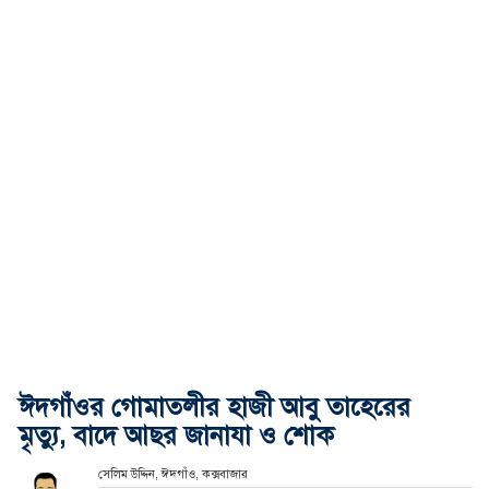
ঈদগাঁওর গোমাতলীর হাজী আবু তাহেরের
মৃত্যু, বাদে আছর জানাযা ও শোক
সেলিম উদ্দিন, ঈদগাঁও, কক্সবাজার