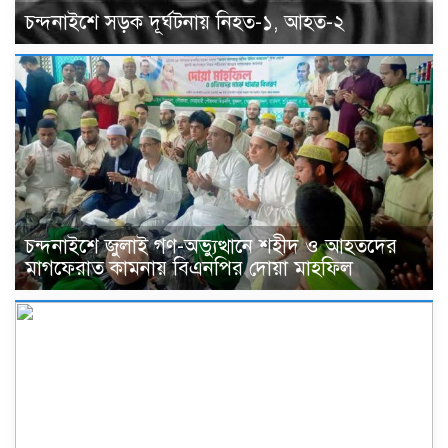
চন্দনাইশে সড়ক দূর্ঘটনায় নিহত-১, আহত-২
চন্দনাইশে জুলাই গণ-অভ্যুত্থানে শহীদ ও আহতদের
মাগফেরাত কামনায় বিএনপির দোয়া মাহফিল