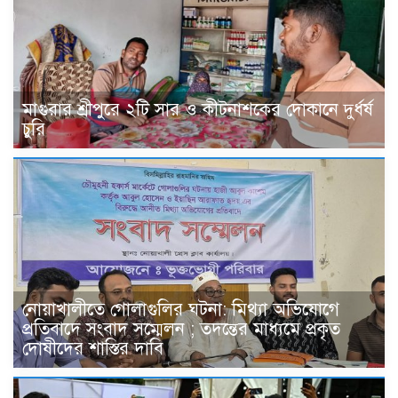
মাগুরার শ্রীপুরে ২টি সার ও কীটনাশকের দোকানে দুর্ধর্ষ
চুরি
নোয়াখালীতে গোলাগুলির ঘটনা: মিথ্যা অভিযোগে
প্রতিবাদে সংবাদ সম্মেলন ; তদন্তের মাধ্যমে প্রকৃত
দোষীদের শাস্তির দাবি