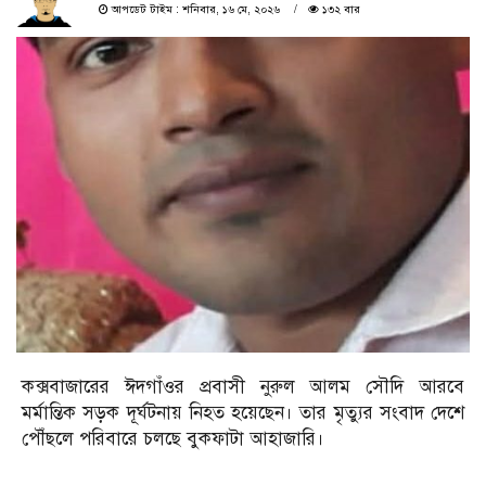
আপডেট টাইম : শনিবার, ১৬ মে, ২০২৬
১৩২ বার
কক্সবাজারের ঈদগাঁওর প্রবাসী নুরুল আলম সৌদি আরবে
মর্মান্তিক সড়ক দূর্ঘটনায় নিহত হয়েছেন। তার মৃত্যুর সংবাদ দেশে
পৌঁছলে পরিবারে চলছে বুকফাটা আহাজারি।