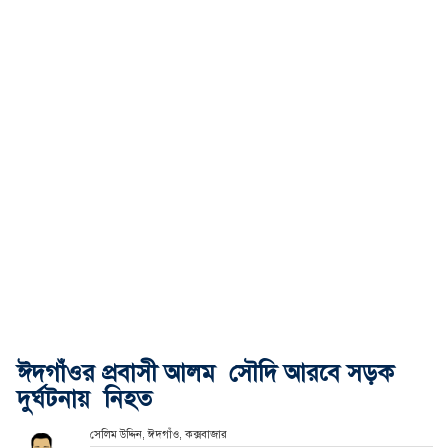
ঈদগাঁওর প্রবাসী আলম সৌদি আরবে সড়ক
দুর্ঘটনায় নিহত
সেলিম উদ্দিন, ঈদগাঁও, কক্সবাজার