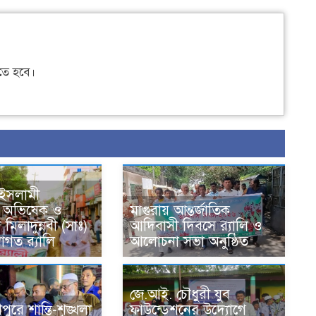
ে হবে।
ইসলামী
ার অভিষেক ও
মাগুরায় আন্তর্জাতিক
 মিলাদুন্নবী (সাঃ)
আদিবাসী দিবসে র‍্যালি ও
বাগত র‍্যালি
আলোচনা সভা অনুষ্ঠিত
জে.আই. চৌধুরী যুব
ীপুরে শান্তি-শৃঙ্খলা
ফাউন্ডেশনের উদ্যোগে