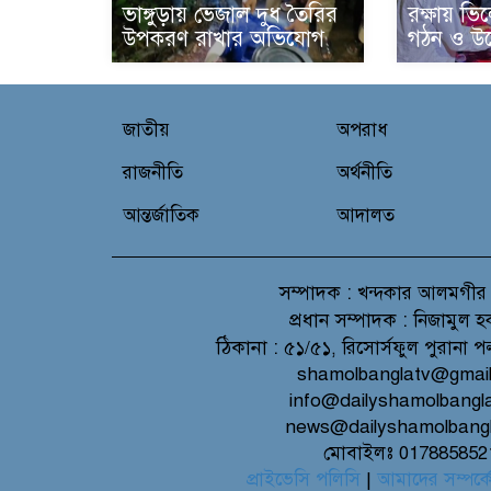
ভাঙ্গুড়ায় ভেজাল দুধ তৈরির
রক্ষায় ভিল
উপকরণ রাখার অভিযোগ
গঠন ও উদ
জাতীয়
অপরাধ
রাজনীতি
অর্থনীতি
আন্তর্জাতিক
আদালত
সম্পাদক :
খন্দকার আলমগীর
প্রধান সম্পাদক :
নিজামুল হ
ঠিকানা :
৫১/৫১, রিসোর্সফুল পুরানা প
shamolbanglatv@gmai
info@dailyshamolbangl
news@dailyshamolbang
মোবাইলঃ 017885852
প্রাইভেসি পলিসি
|
আমাদের সম্পর্ক