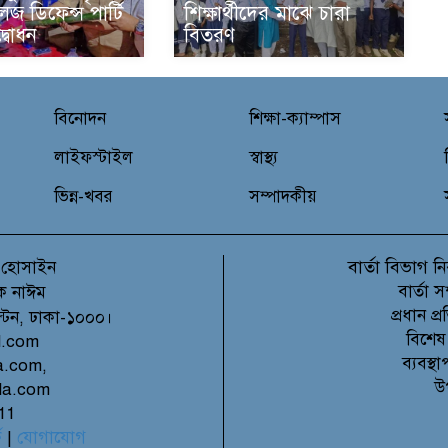
েজ ডিফেন্স পার্টি
শিক্ষার্থীদের মাঝে চারা
্বোধন
বিতরণ
বিনোদন
শিক্ষা-ক্যাম্পাস
লাইফস্টাইল
স্বাস্থ্য
ভিন্ন-খবর
সম্পাদকীয়
বার্তা বিভাগ
 হোসাইন
নি
বার্তা 
ক নাঈম
প্রধান 
ল্টন, ঢাকা-১০০০।
বিশেষ
l.com
ব্যবস্
a.com,
উ
la.com
11
ে
|
যোগাযোগ