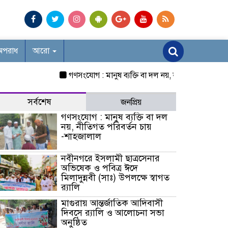
অপরাধ
আরো
গণসংযোগ : মানুষ ব্যক্তি বা দল নয়, নীতিগত পরিবর্তন চায় 
সর্বশেষ
জনপ্রিয়
গণসংযোগ : মানুষ ব্যক্তি বা দল
নয়, নীতিগত পরিবর্তন চায়
-শাহজালাল
নবীনগরে ইসলামী ছাত্রসেনার
অভিষেক ও পবিত্র ঈদে
মিলাদুন্নবী (সাঃ) উপলক্ষে স্বাগত
র‍্যালি
মাগুরায় আন্তর্জাতিক আদিবাসী
দিবসে র‍্যালি ও আলোচনা সভা
অনুষ্ঠিত