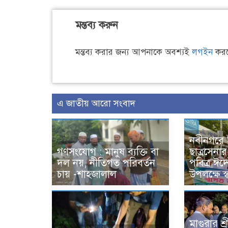
মন্তব্য করুন
মন্তব্য করার জন্য আপনাকে অবশ্যই
লগইন
করত
এ জাতীয় আরো সংবাদ
নবীনগরে 
গণসংযোগ : মানুষ ব্যক্তি বা
ছাত্রসেন
দল নয়, নীতিগত পরিবর্তন
পবিত্র ঈদে
চায় -শাহজালাল
উপলক্ষে স্
মাগুরার শ্র