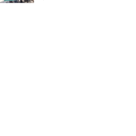
ভাঙ্গুড়ায় ভেজাল দুধ তৈরির
উপকরণ রাখার অভিযোগ
মাগুরার শ্রীপুরে শান্তি-শৃঙ্খলা
রক্ষায় ভিলেজ ডিফেন্স পার্টি গঠন
ও উদ্বোধন
জে.আই. চৌধুরী যুব
ফাউন্ডেশনের উদ্যোগে
শিক্ষার্থীদের মাঝে চারা বিতরণ
মাগুরার শ্রীপুরে ২টি সার ও
কীটনাশকের দোকানে দুর্ধর্ষ চুরি
নোয়াখালীতে গোলাগুলির ঘটনা:
মিথ্যা অভিযোগে প্রতিবাদে সংবাদ
সম্মেলন ; তদন্তের মাধ্যমে প্রকৃত
দোষীদের শাস্তির দাবি
চিকিৎসক সমাবেশের উদ্বোধন