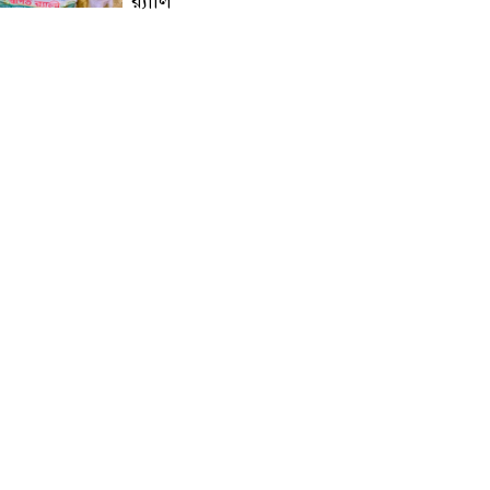
র‍্যালি
মাগুরায় আন্তর্জাতিক আদিবাসী
দিবসে র‍্যালি ও আলোচনা সভা
অনুষ্ঠিত
ভাঙ্গুড়ায় ভেজাল দুধ তৈরির
উপকরণ রাখার অভিযোগ
মাগুরার শ্রীপুরে শান্তি-শৃঙ্খলা
রক্ষায় ভিলেজ ডিফেন্স পার্টি গঠন
ও উদ্বোধন
জে.আই. চৌধুরী যুব
ফাউন্ডেশনের উদ্যোগে
শিক্ষার্থীদের মাঝে চারা বিতরণ
মাগুরার শ্রীপুরে ২টি সার ও
কীটনাশকের দোকানে দুর্ধর্ষ চুরি
নোয়াখালীতে গোলাগুলির ঘটনা: