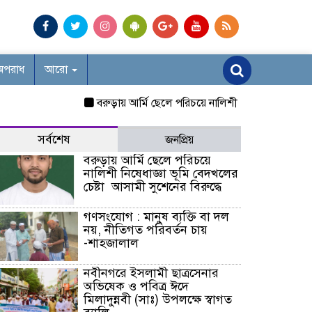
অপরাধ
আরো
বরুড়ায় আর্মি ছেলে পরিচয়ে নালিশী নিষেধাজ্ঞা ভূমি বেদখলের
সর্বশেষ
জনপ্রিয়
বরুড়ায় আর্মি ছেলে পরিচয়ে
নালিশী নিষেধাজ্ঞা ভূমি বেদখলের
চেষ্টা আসামী সুশেনের বিরুদ্ধে
গণসংযোগ : মানুষ ব্যক্তি বা দল
নয়, নীতিগত পরিবর্তন চায়
-শাহজালাল
নবীনগরে ইসলামী ছাত্রসেনার
অভিষেক ও পবিত্র ঈদে
মিলাদুন্নবী (সাঃ) উপলক্ষে স্বাগত