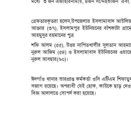
মধ্যে ৩ জন এজাহারনামীয়, ৪জন সন্দেহভাজন এবং 
গ্রেফতারকৃতরা হলেন,উপজেলার ইসলামাবাদ আউলিয়া
আক্তার (৩৭), ইসলামপুর ইউনিয়নের বাঁশকাটা গ্রাম
আহমুদুর রহমানের পুত্র
শফি আলম (৫৫), উত্তর নাপিতখালীর সুলতান আহমদের
নুরুল আজিম (৫৪) ও ইসলামাবাদ ইউনিয়নের ওয়াহেদ
নুরুল আবছার(৬০)।
ঈদগাঁও থানার ভারপ্রাপ্ত কর্মকর্তা ওসি এটিএম শিফাত
সজাগ রয়েছে। অপরাধী যেই হোক, কাউকে ছাড় দেওয়
বিজ্ঞ আদালতে সোপর্দ করা হয়েছে।