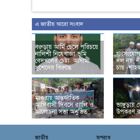
এ জাতীয় আরো সংবাদ
বরুড়ায় আর্মি ছেলে পরিচয়ে
নালিশী নিষেধাজ্ঞা ভূমি
গণসংযোগ :
বেদখলের চেষ্টা আসামী
দল নয়, ন
সুশেনের বিরুদ্ধে
চায় -শাহ
মাগুরায় আন্তর্জাতিক
আদিবাসী দিবসে র‍্যালি ও
ভাঙ্গুড়ায
আলোচনা সভা অনুষ্ঠিত
উপকরণ র
জাতীয়
অপরাধ