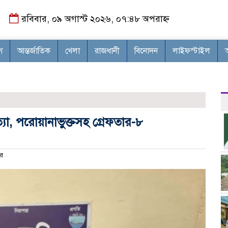
রবিবার, ০৯ অগাস্ট ২০২৬, ০৭:৪৮ অপরাহ্ন
শ
আন্তর্জাতিক
খেলা
রাজধানী
বিনোদন
লাইফস্টাইল
যা, পরোয়ানাভুক্তসহ গ্রেফতার-৮
র