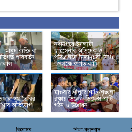
নবীনগরে ইসলামী
 মানুষ ব্যক্তি বা
ছাত্রসেনার অভিষেক ও
ীতিগত পরিবর্তন
পবিত্র ঈদে মিলাদুন্নবী (সাঃ)
জালাল
উপলক্ষে স্বাগত র‍্যালি
মাগুরার শ্রীপুরে শান্তি-শৃঙ্খলা
় ভেজাল দুধ তৈরির
রক্ষায় ভিলেজ ডিফেন্স পার্টি
াখার অভিযোগ
গঠন ও উদ্বোধন
বিনোদন
শিক্ষা-ক্যাম্পাস