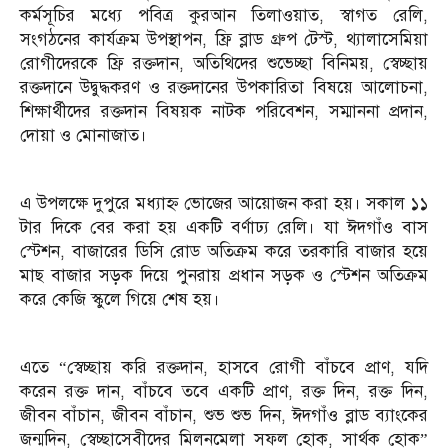
কর্মসূচির মধ্যে পবিত্র কুরআন তিলাওয়াত, স্বাগত রেলি,
সংগঠনের কার্যক্রম উপস্থাপন, ফ্রি ব্লাড গ্রুপ টেস্ট, থ্যালাসেমিয়া
রোগীদেরকে ফ্রি রক্তদান, অতিথিদের শুভেচ্ছা বিনিময়, স্বেচ্ছায়
রক্তদানে উদ্বুদ্ধকরণ ও রক্তদানের উপকারিতা বিষয়ে আলোচনা,
শিক্ষার্থীদের রক্তদান বিষয়ক নাটক পরিবেশন, সম্মাননা প্রদান,
দোয়া ও মোনাজাত।
এ উপলক্ষে দুপুরে মধ্যাহ্ন ভোজের আয়োজন করা হয়। সকাল ১১
টার দিকে বের করা হয় একটি বর্ণাঢ্য রেলি। যা ঈদগাঁও বাস
স্টেশন, বাজারের ডিসি রোড অতিক্রম করে তরকারি বাজার হয়ে
মাছ বাজার সড়ক দিয়ে পুনরায় প্রধান সড়ক ও স্টেশন অতিক্রম
করে কেজি স্কুলে গিয়ে শেষ হয়।
এতে “স্বেচ্ছায় করি রক্তদান, হাসবে রোগী বাঁচবে প্রাণ, যদি
করেন রক্ত দান, বাঁচবে তবে একটি প্রাণ, রক্ত দিন, রক্ত দিন,
জীবন বাঁচান, জীবন বাঁচান, শুভ শুভ দিন, ঈদগাঁও ব্লাড ব্যাংকের
জন্মদিন, স্বেচ্ছাসেবীদের মিলনমেলা সফল হোক, সার্থক হোক”