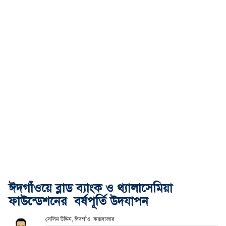
ঈদগাঁওয়ে ব্লাড ব্যাংক ও থ্যালাসেমিয়া
ফাউন্ডেশনের বর্ষপূর্তি উদযাপন
সেলিম উদ্দিন, ঈদগাঁও, কক্সবাজার