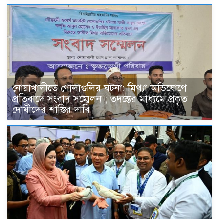
নোয়াখালীতে গোলাগুলির ঘটনা: মিথ্যা অভিযোগে
প্রতিবাদে সংবাদ সম্মেলন ; তদন্তের মাধ্যমে প্রকৃত
দোষীদের শাস্তির দাবি