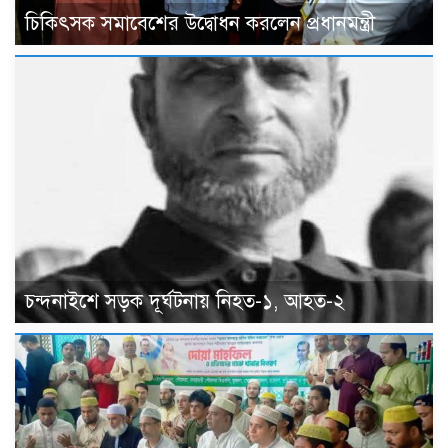
চিকিৎসক সমাবেশের উদ্বোধন করলেন প্রধানমন্ত্রী
চন্দনাইশে সড়ক দূর্ঘটনায় নিহত-১, আহত-২