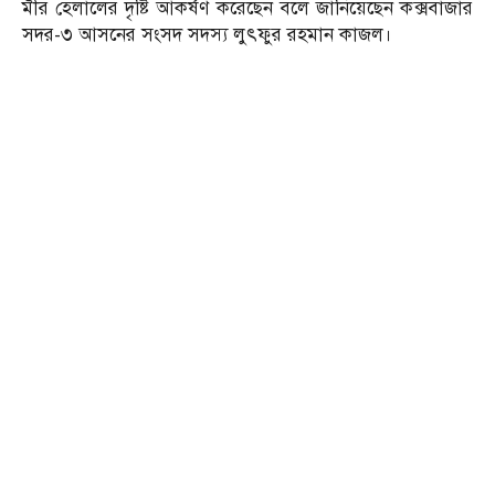
মীর হেলালের দৃষ্টি আকর্ষণ করেছেন বলে জানিয়েছেন কক্সবাজার
সদর-৩ আসনের সংসদ সদস্য লুৎফুর রহমান কাজল।