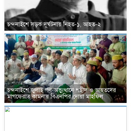
চন্দনাইশে সড়ক দূর্ঘটনায় নিহত-১, আহত-২
চন্দনাইশে জুলাই গণ-অভ্যুত্থানে শহীদ ও আহতদের
মাগফেরাত কামনায় বিএনপির দোয়া মাহফিল