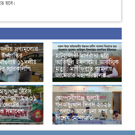
ে হবে।
োজনীয় দ্রব্যমূল্যের
উর্ধ্বগতির
হাটহাজারী মাদরাসা ছাত্র
 মাগুরায় ১১দলীয়
আরিফুল ইসলামের আকস্মিক
ের স্মারকলিপি
মৃত্যু : মাগফিরাত কামনায়
জামেয়ার মহাপরিচালক
ভ্যুত্থান দিবস
কোম্পানীগঞ্জে ১১
কোম্পানীগঞ্জে জুলাই
য জোটের
গনঅভ্যুত্থান দিবস ২০২৬
 ও সমাবেশ
উপলক্ষে আলোচনা সভা ও
বিশেষ মোনাজাত