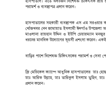
হাসপাতাল। এতে অর্ধডজন বিশেষজ্ঞ চিকিৎসক প্রায় ৩ শ
পরামর্শ ও ব্যবস্থাপত্র প্রদান করেন।
হাসপাতালের সহকারী ব্যবস্থাপক এস এম সরওয়ার কাম
খোঁজখবর নেন জামায়াত ইসলামী ঈদগাঁও উপজেলা আম
মাওলানা রায়হান উদ্দিন ও ইউপি চেয়ারম্যান মনজু
ধরনের মানবিক উদ্যোগের ভূয়সী প্রশংসা করেন। এক
বাড়ির পাশে বিশেষজ্ঞ চিকিৎসকের পরামর্শ ও সেবা পেয়
ফ্রি মেডিকেল ক্যাম্পে আধুনিক হাসপাতালের ডাঃ হো
ডাঃ আরিফ উল্লাহ, ডাঃ তারিকুল ইসলাম তুহিন, ড
প্রদান করেন।