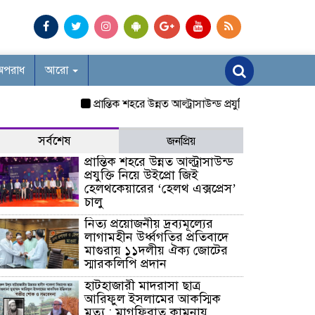
অপরাধ
আরো
প্রান্তিক শহরে উন্নত আল্ট্রাসাউন্ড প্রযুক্তি নিয়ে উইপ্রো জিই 
সর্বশেষ
জনপ্রিয়
প্রান্তিক শহরে উন্নত আল্ট্রাসাউন্ড
প্রযুক্তি নিয়ে উইপ্রো জিই
হেলথকেয়ারের ‘হেলথ এক্সপ্রেস’
চালু
নিত্য প্রয়োজনীয় দ্রব্যমূল্যের
লাগামহীন উর্ধ্বগতির প্রতিবাদে
মাগুরায় ১১দলীয় ঐক্য জোটের
স্মারকলিপি প্রদান
হাটহাজারী মাদরাসা ছাত্র
আরিফুল ইসলামের আকস্মিক
মৃত্যু : মাগফিরাত কামনায়