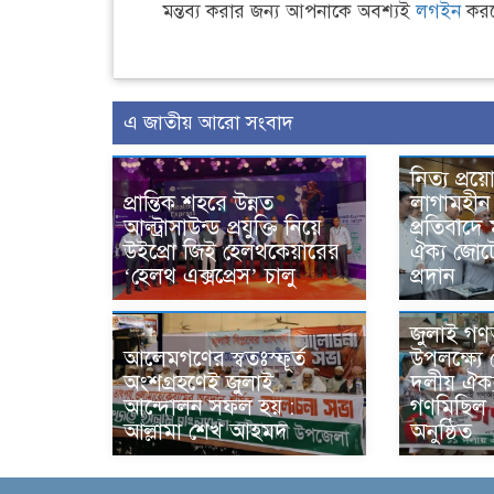
মন্তব্য করার জন্য আপনাকে অবশ্যই
লগইন
করত
এ জাতীয় আরো সংবাদ
নিত্য প্রয়
প্রান্তিক শহরে উন্নত
লাগামহীন 
আল্ট্রাসাউন্ড প্রযুক্তি নিয়ে
প্রতিবাদে
উইপ্রো জিই হেলথকেয়ারের
ঐক্য জোট
‘হেলথ এক্সপ্রেস’ চালু
প্রদান
জুলাই গণঅ
আলেমগণের স্বতঃস্ফূর্ত
উপলক্ষ্যে 
অংশগ্রহণেই জুলাই
দলীয় ঐক্
আন্দোলন সফল হয় :
গণমিছিল
আল্লামা শেখ আহমদ
অনুষ্ঠিত