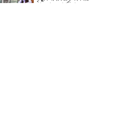
জামেয়ার মহাপরিচালক
আলেমগণের স্বতঃস্ফূর্ত
অংশগ্রহণেই জুলাই আন্দোলন
সফল হয় : আল্লামা শেখ আহমদ
জুলাই গণঅভ্যুত্থান দিবস
উপলক্ষ্যে কোম্পানীগঞ্জে ১১ দলীয়
ঐক্য জোটের গণমিছিল ও
সমাবেশ অনুষ্ঠিত
কোম্পানীগঞ্জে জুলাই গনঅভ্যুত্থান
দিবস ২০২৬ উপলক্ষে আলোচনা
সভা ও বিশেষ মোনাজাত
“স্পেশাল ট্রাইব্যুনালে জুলাই
গণহত্যার বিচার করেন, জনগণ
আপনাদের ছাড়বে না: সাক্কু
ভাষা সৈনিক অজিত গুহ
মহাবিদ্যালয়ে জুলাই গণঅভ্যুত্থান
দিবসের আলোচনা সভা ও
পুরস্কার বিতরণ