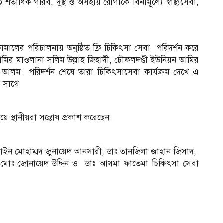
তাধিক গরিব, দুস্থ ও অসহায় রোগীকে বিনামূল্যে স্বাস্থ্যসেবা,
ালের পরিচালনায় অনুষ্ঠিত ফ্রি চিকিৎসা সেবা পরিদর্শন করে
ির মাওলানা সলিম উল্লাহ জিহাদী, চৌফলদণ্ডী ইউনিয়ন আমির
র আলম। পরিদর্শন শেষে তারা চিকিৎসাসেবা কার্যক্রম দেখে এ
ই সাথে
ে স্থানীয়রা সন্তোষ প্রকাশ করেছেন।
ছাইন মোহাম্মদ জুনায়েদ আনসারী, ডাঃ তানজিলা জাহান জিসাদ,
াঃ মোঃ জোনায়েদ উদ্দিন ও ডাঃ আসমা ফাতেমা চিকিৎসা সেবা