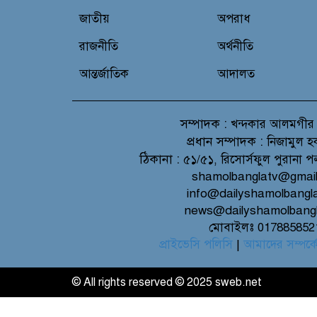
জাতীয়
অপরাধ
রাজনীতি
অর্থনীতি
আন্তর্জাতিক
আদালত
সম্পাদক :
খন্দকার আলমগীর
প্রধান সম্পাদক :
নিজামুল হ
ঠিকানা :
৫১/৫১, রিসোর্সফুল পুরানা প
shamolbanglatv@gmai
info@dailyshamolbangl
news@dailyshamolbang
মোবাইলঃ 017885852
প্রাইভেসি পলিসি
|
আমাদের সম্পর্ক
© All rights reserved © 2025 sweb.net