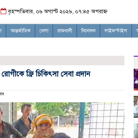
বৃহস্পতিবার, ০৬ অগাস্ট ২০২৬, ০৭:৪৫ অপরাহ্ন
শ
আন্তর্জাতিক
খেলা
রাজধানী
বিনোদন
লাইফস্টাইল
োগীকে ফ্রি চিকিৎসা সেবা প্রদান
ার