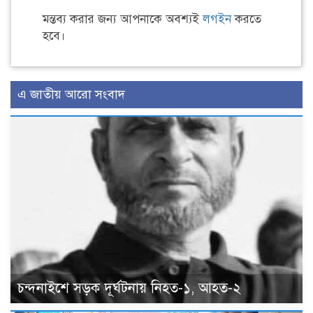
মন্তব্য করার জন্য আপনাকে অবশ্যই
লগইন
করতে
হবে।
এ জাতীয় আরো সংবাদ
চন্দনাইশে সড়ক দূর্ঘটনায় নিহত-১, আহত-২