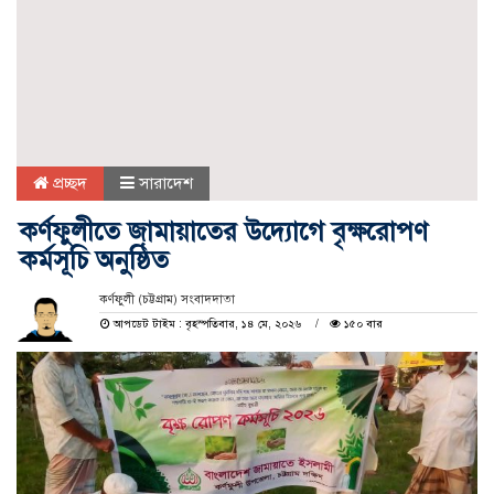
প্রচ্ছদ
সারাদেশ
কর্ণফুলীতে জামায়াতের উদ্যোগে বৃক্ষরোপণ
কর্মসূচি অনুষ্ঠিত
কর্ণফুলী (চট্টগ্রাম) সংবাদদাতা
আপডেট টাইম : বৃহস্পতিবার, ১৪ মে, ২০২৬
১৫০ বার