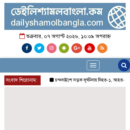
শুক্রবার, ০৭ অগাস্ট ২০২৬, ১০:০৯ অপরাহ্ন
Toggle
navigation
সংবাদ শিরোনাম:
চন্দনাইশে সড়ক দূর্ঘটনায় নিহত-১, আহত-২
চন্দ