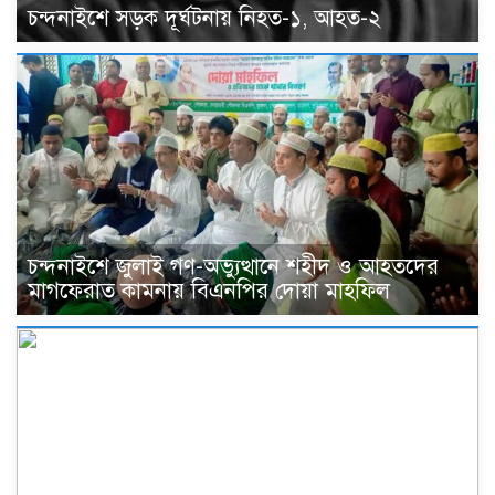
চন্দনাইশে সড়ক দূর্ঘটনায় নিহত-১, আহত-২
চন্দনাইশে জুলাই গণ-অভ্যুত্থানে শহীদ ও আহতদের
মাগফেরাত কামনায় বিএনপির দোয়া মাহফিল