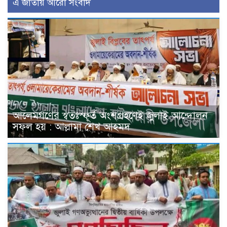
এ জাতীয় আরো সংবাদ
আলেমগণের স্বতঃস্ফূর্ত অংশগ্রহণেই জুলাই আন্দোলন
সফল হয় : আল্লামা শেখ আহমদ