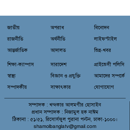
শহীদ মজিদের প্রতি শ্রদ্ধাঞ্জলির মধ্যে
দিয়ে জুলাই গণঅভ্যুত্থান দিবস পালন
নবীনগরে জুলাই গণঅভ্যুত্থান দিবস
জাতীয়
অপরাধ
বিনোদন
উপলক্ষে আলোচনা সভা, চিত্রাঙ্কন
প্রতিযোগিতা ও চারা বিতরণ
রাজনীতি
অর্থনীতি
লাইফস্টাইল
আন্তর্জাতিক
আদালত
ভিন্ন-খবর
মাগুরায় জুলাই গণঅভ্যুত্থান দিবসে
প্রেসক্লাবে আলোচনা সভা ও দোয়া
শিক্ষা-ক্যাম্পাস
সারাদেশ
প্রাইভেসী পলিসি
মাহফিল অনুষ্ঠিত
স্বাস্থ্য
বিজ্ঞান ও প্রযুক্তি
আমাদের সম্পর্কে
সম্পাদকীয়
সাক্ষাৎকার
যোগাযোগ
সম্পাদক :
খন্দকার আলমগীর হোসাইন
প্রধান সম্পাদক :
নিজামুল হক নাঈম
ঠিকানা :
৫১/৫১, রিসোর্সফুল পুরানা পল্টন, ঢাকা-১০০০।
shamolbanglatv@gmail.com