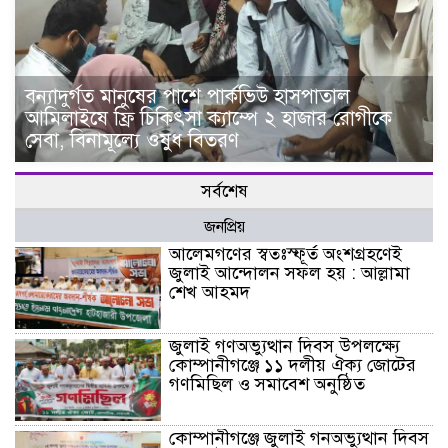
বন্যাদুর্গত মানুষের পাশে পার্কভিউ হাসপাতাল
আমিলাইষে ফ্রি চিকিৎসা ক্যাম্পে ২ হাজার রোগীকে
সেবা, বিনামূল্যে ওষুধ বিতরণ
সর্বশেষ
জনপ্রিয়
আলেমগণের স্বতঃস্ফূর্ত অংশগ্রহণেই
জুলাই আন্দোলন সফল হয় : আল্লামা
শেখ আহমদ
জুলাই গণঅভ্যুত্থান দিবস উপলক্ষ্যে
কোম্পানীগঞ্জে ১১ দলীয় ঐক্য জোটের
গণমিছিল ও সমাবেশ অনুষ্ঠিত
কোম্পানীগঞ্জে জুলাই গনঅভ্যুত্থান দিবস