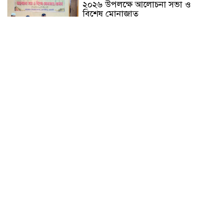
২০২৬ উপলক্ষে আলোচনা সভা ও
বিশেষ মোনাজাত
“স্পেশাল ট্রাইব্যুনালে জুলাই গণহত্যার
বিচার করেন, জনগণ আপনাদের ছাড়বে
না: সাক্কু
ভাষা সৈনিক অজিত গুহ মহাবিদ্যালয়ে
জুলাই গণঅভ্যুত্থান দিবসের আলোচনা
সভা ও পুরস্কার বিতরণ
বন্যাদুর্গত মানুষের পাশে পার্কভিউ
হাসপাতাল আমিলাইষে ফ্রি চিকিৎসা
ক্যাম্পে ২ হাজার রোগীকে সেবা,
বিনামূল্যে ওষুধ বিতরণ
চন্দনাইশ থানা পুলিশের অভিযানে ৩
আসামী গ্রেফতার