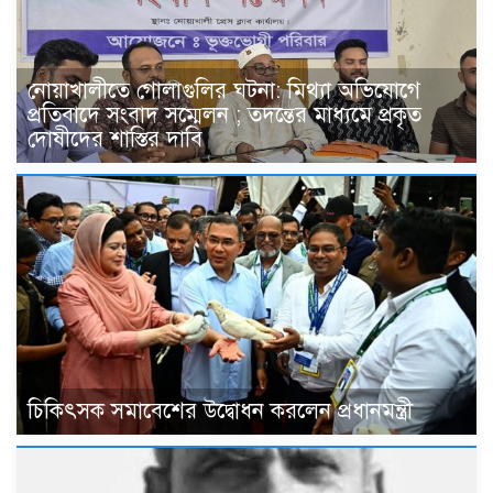
নোয়াখালীতে গোলাগুলির ঘটনা: মিথ্যা অভিযোগে
প্রতিবাদে সংবাদ সম্মেলন ; তদন্তের মাধ্যমে প্রকৃত
দোষীদের শাস্তির দাবি
চিকিৎসক সমাবেশের উদ্বোধন করলেন প্রধানমন্ত্রী