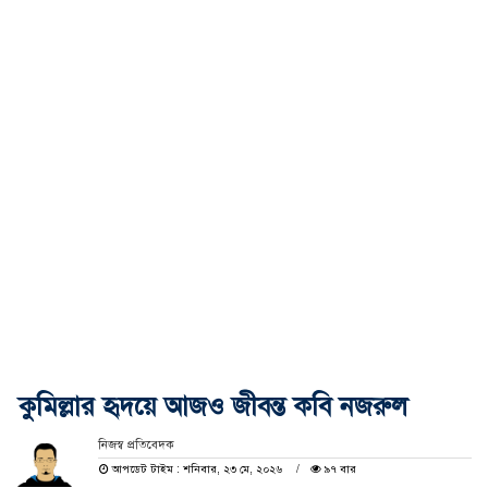
কুমিল্লার হৃদয়ে আজও জীবন্ত কবি নজরুল
নিজস্ব প্রতিবেদক
আপডেট টাইম : শনিবার, ২৩ মে, ২০২৬
৯৭ বার