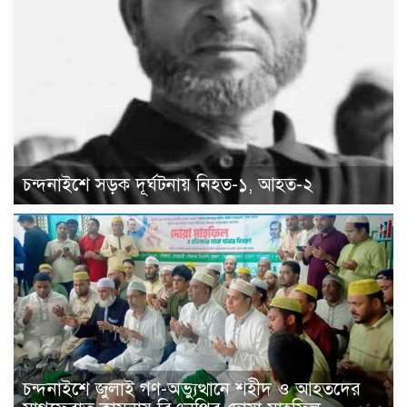
চন্দনাইশে সড়ক দূর্ঘটনায় নিহত-১, আহত-২
চন্দনাইশে জুলাই গণ-অভ্যুত্থানে শহীদ ও আহতদের