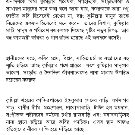
জন্মদিনকে ঘিরে কুমিল্লার গবেষক, সাহিত্যিক, সংস্কৃতিকর্মী ও
সাধারণ মানুষের সঙ্গে কথা বলে জানা যায়, নজরুলকে তারা শুধু
জাতীয় কবি হিসেবেই দেখেন না, বরং কুমিল্লার মানুষ তাকে
নিজেদের একজন হিসেবেই মনে করেন। তাদের বিশ্বাস, কুমিল্লার
মাটি, মানুষ ও পরিবেশ নজরুলকে দিয়েছে সৃষ্টির নতুন দিগন্ত। তার
বহু কালজয়ী কবিতা ও গান রচিত হয়েছে এই জনপদে বসেই।
স্থানীয়দের মতে, কবির প্রেম, বিপ্লব, সাহিত্যচর্চা ও সংগ্রামের বহু
স্মৃতি ছড়িয়ে আছে কুমিল্লার পথে-প্রান্তরে। ফলে কুমিল্লার মানুষের
আবেগ, সংস্কৃতি ও দৈনন্দিন জীবনাচরণেও নানা মাত্রায় উপস্থিত
রয়েছেন নজরুল।
কুমিল্লা শহরের কান্দিরপাড়ের ইন্দ্রকুমার সেনের বাড়ি, ধর্মসাগর
পাড়, রাণীর দীঘি, মহেশাঙ্গন, দারোগাবাড়ি, টাউন হল ময়দান,
সংগীতজ্ঞ শচীনদেব বর্মনের চর্থার রাজবাড়ি এবং নবাববাড়িসহ
নানা স্থানে ছড়িয়ে আছে কবির পদচিহ্ন। এসব স্থান আজও
ইতিহাসের নীরব সাক্ষি হয়ে দাঁড়িয়ে আছে।