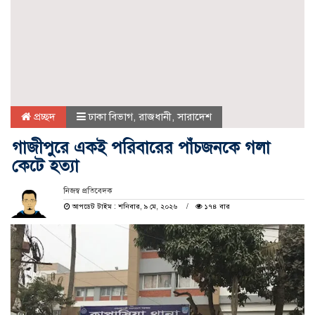
প্রচ্ছদ
ঢাকা বিভাগ
,
রাজধানী
,
সারাদেশ
গাজীপুরে একই পরিবারের পাঁচজনকে গলা
কেটে হত্যা
নিজস্ব প্রতিবেদক
আপডেট টাইম : শনিবার, ৯ মে, ২০২৬
১৭৪ বার