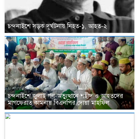
চন্দনাইশে সড়ক দূর্ঘটনায় নিহত-১, আহত-২
চন্দনাইশে জুলাই গণ-অভ্যুত্থানে শহীদ ও আহতদের
মাগফেরাত কামনায় বিএনপির দোয়া মাহফিল