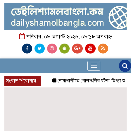
শনিবার, ০৮ অগাস্ট ২০২৬, ০৮:১৮ অপরাহ্ন
Toggle
navigation
সংবাদ শিরোনাম:
নোয়াখালীতে গোলাগুলির ঘটনা: মিথ্যা অভিযোগে প্রত