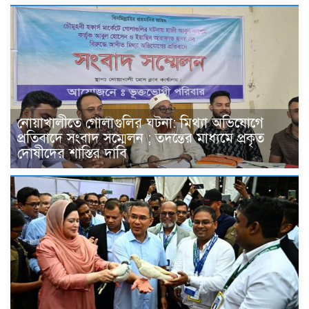
নোয়াখালীতে গোলাগুলির ঘটনা: মিথ্যা অভিযোগে
প্রতিবাদে সংবাদ সম্মেলন ; তদন্তের মাধ্যমে প্রকৃত
দোষীদের শাস্তির দাবি