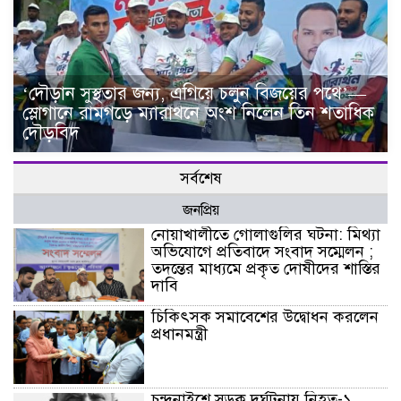
‘দৌড়ান সুস্থতার জন্য, এগিয়ে চলুন বিজয়ের পথে’—
স্লোগানে রামগড়ে ম্যারাথনে অংশ নিলেন তিন শতাধিক
দৌড়বিদ
সর্বশেষ
জনপ্রিয়
নোয়াখালীতে গোলাগুলির ঘটনা: মিথ্যা
অভিযোগে প্রতিবাদে সংবাদ সম্মেলন ;
তদন্তের মাধ্যমে প্রকৃত দোষীদের শাস্তির
দাবি
চিকিৎসক সমাবেশের উদ্বোধন করলেন
প্রধানমন্ত্রী
চন্দনাইশে সড়ক দূর্ঘটনায় নিহত-১,