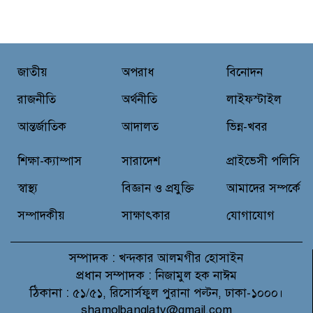
রুপনগর প্রেসক্লাবের সদস্য মোঃ রুহুল
আমিন এর মমতাময়ী মায়ের মৃত্যু
জাতীয়
অপরাধ
বিনোদন
প্রান্তিক শহরে উন্নত আল্ট্রাসাউন্ড প্রযুক্তি
নিয়ে উইপ্রো জিই হেলথকেয়ারের
রাজনীতি
অর্থনীতি
লাইফস্টাইল
‘হেলথ এক্সপ্রেস’ চালু
আন্তর্জাতিক
আদালত
ভিন্ন-খবর
নিত্য প্রয়োজনীয় দ্রব্যমূল্যের লাগামহীন
শিক্ষা-ক্যাম্পাস
সারাদেশ
প্রাইভেসী পলিসি
উর্ধ্বগতির প্রতিবাদে মাগুরায় ১১দলীয়
ঐক্য জোটের স্মারকলিপি প্রদান
স্বাস্থ্য
বিজ্ঞান ও প্রযুক্তি
আমাদের সম্পর্কে
সম্পাদকীয়
সাক্ষাৎকার
যোগাযোগ
সম্পাদক :
খন্দকার আলমগীর হোসাইন
প্রধান সম্পাদক :
নিজামুল হক নাঈম
ঠিকানা :
৫১/৫১, রিসোর্সফুল পুরানা পল্টন, ঢাকা-১০০০।
shamolbanglatv@gmail.com