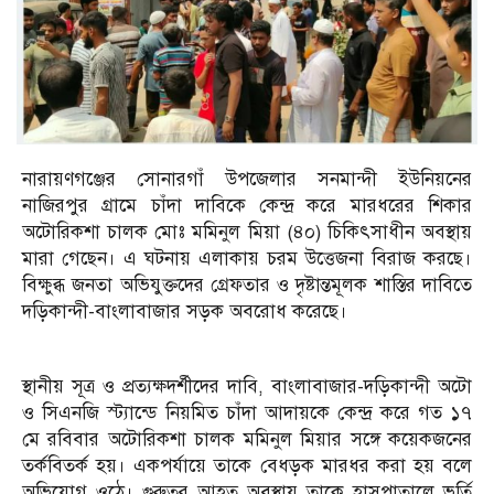
নারায়ণগঞ্জের সোনারগাঁ উপজেলার সনমান্দী ইউনিয়নের
নাজিরপুর গ্রামে চাঁদা দাবিকে কেন্দ্র করে মারধরের শিকার
অটোরিকশা চালক মোঃ মমিনুল মিয়া (৪০) চিকিৎসাধীন অবস্থায়
মারা গেছেন। এ ঘটনায় এলাকায় চরম উত্তেজনা বিরাজ করছে।
বিক্ষুব্ধ জনতা অভিযুক্তদের গ্রেফতার ও দৃষ্টান্তমূলক শাস্তির দাবিতে
দড়িকান্দী-বাংলাবাজার সড়ক অবরোধ করেছে।
স্থানীয় সূত্র ও প্রত্যক্ষদর্শীদের দাবি, বাংলাবাজার-দড়িকান্দী অটো
ও সিএনজি স্ট্যান্ডে নিয়মিত চাঁদা আদায়কে কেন্দ্র করে গত ১৭
মে রবিবার অটোরিকশা চালক মমিনুল মিয়ার সঙ্গে কয়েকজনের
তর্কবিতর্ক হয়। একপর্যায়ে তাকে বেধড়ক মারধর করা হয় বলে
অভিযোগ ওঠে। গুরুতর আহত অবস্থায় তাকে হাসপাতালে ভর্তি