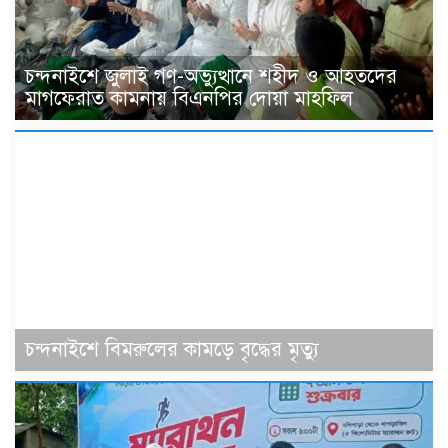
চন্দনাইশে জুলাই গণ-অভ্যুত্থানে শহীদ ও আহতদের
মাগফেরাত কামনায় বিএনপির দোয়া মাহফিল
চন্দনাইশে বিমরুলের কামড়ে বৃদ্ধের মৃত্যু