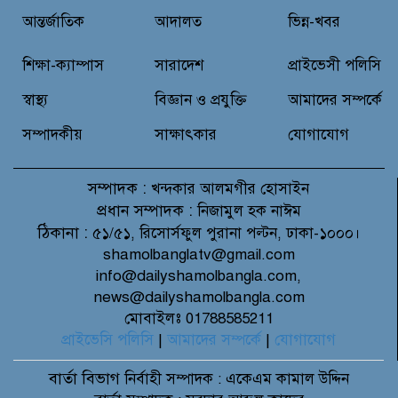
আন্তর্জাতিক
আদালত
ভিন্ন-খবর
মাগুরার শ্রীপুরে শান্তি-শৃঙ্খলা রক্ষায়
ভিলেজ ডিফেন্স পার্টি গঠন ও উদ্বোধন
শিক্ষা-ক্যাম্পাস
সারাদেশ
প্রাইভেসী পলিসি
স্বাস্থ্য
বিজ্ঞান ও প্রযুক্তি
আমাদের সম্পর্কে
সম্পাদকীয়
সাক্ষাৎকার
যোগাযোগ
সম্পাদক :
খন্দকার আলমগীর হোসাইন
প্রধান সম্পাদক :
নিজামুল হক নাঈম
ঠিকানা :
৫১/৫১, রিসোর্সফুল পুরানা পল্টন, ঢাকা-১০০০।
shamolbanglatv@gmail.com
info@dailyshamolbangla.com,
news@dailyshamolbangla.com
মোবাইলঃ 01788585211
প্রাইভেসি পলিসি
|
আমাদের সম্পর্কে
|
যোগাযোগ
বার্তা বিভাগ
নির্বাহী সম্পাদক : একেএম কামাল উদ্দিন