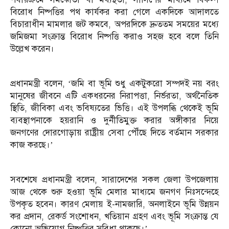
বিরোধ নিষ্পত্তির পথ কার্যকর করা গেলে একদিকে আদালতে
বিচারাধীন মামলার জট কমবে, অপরদিকে দ্রুততম সময়ের মধ্যে
জমিজমা সংক্রান্ত বিরোধ নিষ্পত্তি করাও সহজ হবে বলে তিনি
উল্লেখ করেন।
প্রধানমন্ত্রী বলেন, ‘জমি বা ভূমি শুধু একটুকরো সম্পদই নয় বরং
মানুষের জীবনে এটি একধরনের নিরাপত্তা, নির্ভরতা, অর্থনৈতিক
স্থিতি, জীবিকা এবং ভবিষ্যতের ভিত্তি। এই উপলব্ধি থেকেই ভূমি
ব্যবস্থাপনাকে হয়রানি ও দুর্নীতিমুক্ত করার অঙ্গীকার নিয়ে
জনগণের দোরগোড়ায় রাষ্ট্রীয় সেবা পৌঁছে দিতে বর্তমান সরকার
কাজ করছে।’
সবশেষে প্রধানমন্ত্রী বলেন, সারাদেশের সকল জেলা উপজেলায়
আজ থেকে শুরু হওয়া ভূমি মেলার মাধ্যমে জনগণ নিঃসন্দেহে
উপকৃত হবেন। কারণ মেলায় ই-নামজারি, অনলাইনে ভূমি উন্নয়ন
কর প্রদান, রেকর্ড সংশোধন, খতিয়ান গ্রহণ এবং ভূমি সংক্রান্ত যে
কোনো অভিযোগ নিষ্পত্তির সুবিধা থাকছে।’