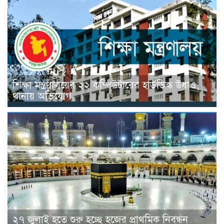
শিক্ষা মন্ত্রণালয়ের ২২ কম্পিউটারের হার্ডডিস্ক উধাও,
থানায় অভিযোগ
২৭ জুলাই হতে শুরু হচ্ছে হজের প্রাথমিক নিবন্ধন