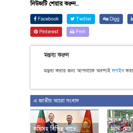
নিউজটি শেয়ার করুন..
Facebook
Twitter
Digg
Pinterest
Print
মন্তব্য করুন
মন্তব্য করার জন্য আপনাকে অবশ্যই
লগইন
করত
এ জাতীয় আরো সংবাদ
কৃষিসহ বিভিন্ন খাতে
ম্যান-মে