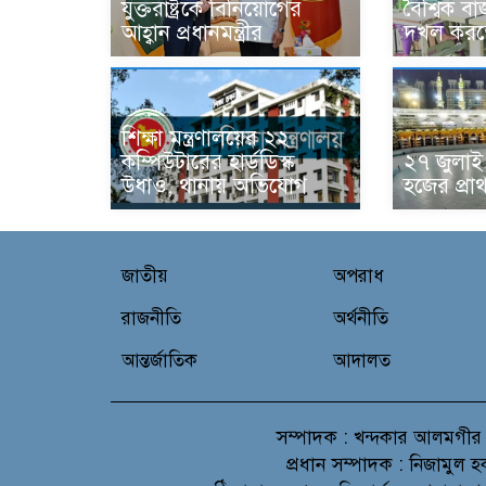
যুক্তরাষ্ট্রকে বিনিয়োগের
বৈশ্বিক 
আহ্বান প্রধানমন্ত্রীর
দখল করতে
শিক্ষা মন্ত্রণালয়ের ২২
কম্পিউটারের হার্ডডিস্ক
২৭ জুলাই 
উধাও, থানায় অভিযোগ
হজের প্রা
জাতীয়
অপরাধ
রাজনীতি
অর্থনীতি
আন্তর্জাতিক
আদালত
সম্পাদক :
খন্দকার আলমগীর
প্রধান সম্পাদক :
নিজামুল হ