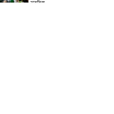
মাহফিল
চন্দনাইশে বিমরুলের কামড়ে
বৃদ্ধের মৃত্যু
‘দৌড়ান সুস্থতার জন্য, এগিয়ে
চলুন বিজয়ের পথে’—স্লোগানে
রামগড়ে ম্যারাথনে অংশ নিলেন
তিন শতাধিক দৌড়বিদ
মাগুরায় লোডশেডিংয়ের গরম
থেকে বাঁচতে মসজিদের ছাদে উঠে
বিদ্যুৎস্পৃষ্টে মুয়াজ্জিনের মৃত্যু!
রুপনগর প্রেসক্লাবের সদস্য মোঃ
রুহুল আমিন এর মমতাময়ী
মায়ের মৃত্যু
প্রান্তিক শহরে উন্নত আল্ট্রাসাউন্ড
প্রযুক্তি নিয়ে উইপ্রো জিই
হেলথকেয়ারের ‘হেলথ এক্সপ্রেস’
চালু