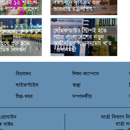
বাজারের ১২ শতাংশ
বঙ্গভবনে কার্যক্রম শুরু
 পারে বাংলাদেশ
ভারপ্রাপ্ত রাষ্ট্রপতির
সেমিকন্ডাক্টর শিল্পই হতে
পারে বাংলাদেশের নতুন
হতে শুরু হচ্ছে
অর্থনৈতিক সম্ভাবনাময় খাত
থমিক নিবন্ধন
: প্রধানমন্ত্রী
বিনোদন
শিক্ষা-ক্যাম্পাস
লাইফস্টাইল
স্বাস্থ্য
ভিন্ন-খবর
সম্পাদকীয়
বার্তা বিভাগ
 হোসাইন
নি
বার্তা 
ক নাঈম