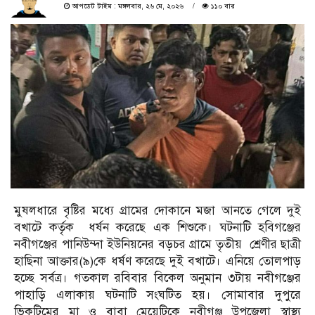
আপডেট টাইম : মঙ্গলবার, ২৬ মে, ২০২৬
১১০ বার
মুষলধারে বৃষ্টির মধ্যে গ্রামের দোকানে মজা আনতে গেলে দুই
বখাটে কর্তৃক ধর্ষন করেছে এক শিশুকে। ঘটনাটি হবিগঞ্জের
নবীগঞ্জের পানিউম্দা ইউনিয়নের বড়চর গ্রামে তৃতীয় শ্রেণীর ছাত্রী
হাছিনা আক্তার(৯)কে ধর্ষণ করেছে দুই বখাটে। এনিয়ে তোলপাড়
হচ্ছে সর্বত্র। গতকাল রবিবার বিকেল অনুমান ৩টায় নবীগঞ্জের
পাহাড়ি এলাকায় ঘটনাটি সংঘটিত হয়। সোমাবার দুপুরে
ভিকটিমের মা ও বাবা মেয়েটিকে নবীগঞ্জ উপজেলা স্বাস্থ্য