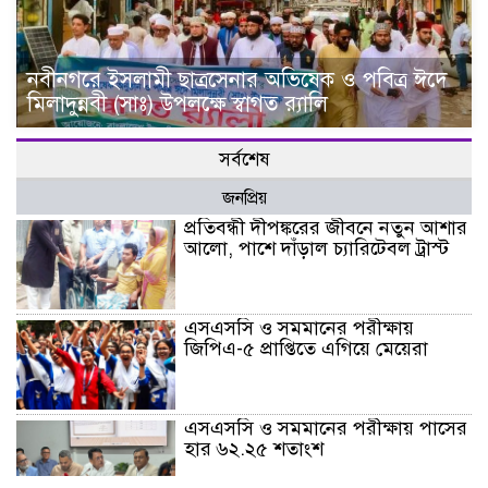
নবীনগরে ইসলামী ছাত্রসেনার অভিষেক ও পবিত্র ঈদে
মিলাদুন্নবী (সাঃ) উপলক্ষে স্বাগত র‍্যালি
সর্বশেষ
জনপ্রিয়
প্রতিবন্ধী দীপঙ্করের জীবনে নতুন আশার
আলো, পাশে দাঁড়াল চ্যারিটেবল ট্রাস্ট
এসএসসি ও সমমানের পরীক্ষায়
জিপিএ-৫ প্রাপ্তিতে এগিয়ে মেয়েরা
এসএসসি ও সমমানের পরীক্ষায় পাসের
হার ৬২.২৫ শতাংশ