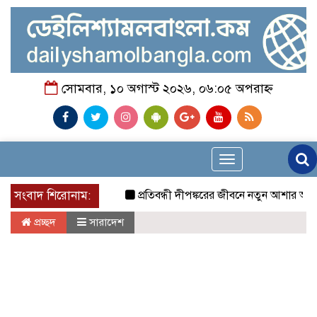
সোমবার, ১০ অগাস্ট ২০২৬, ০৬:০৫ অপরাহ্ন
Toggle
navigation
সংবাদ শিরোনাম:
প্রতিবন্ধী দীপঙ্করের জীবনে নতুন আশার আলো, পাশে 
প্রচ্ছদ
সারাদেশ