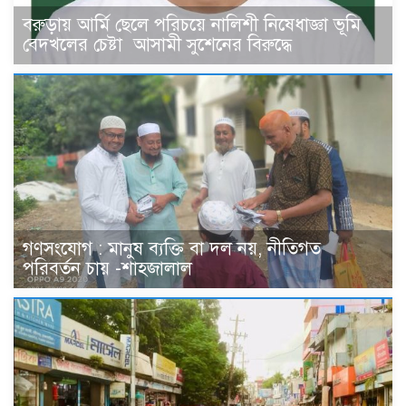
বরুড়ায় আর্মি ছেলে পরিচয়ে নালিশী নিষেধাজ্ঞা ভূমি
বেদখলের চেষ্টা আসামী সুশেনের বিরুদ্ধে
গণসংযোগ : মানুষ ব্যক্তি বা দল নয়, নীতিগত
পরিবর্তন চায় -শাহজালাল