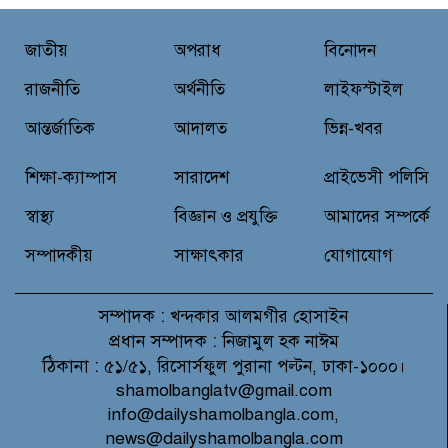
গণসংযোগ : মানুষ ব্যক্তি বা দল নয়,
জাতীয়
অপরাধ
বিনোদন
নীতিগত পরিবর্তন চায় -শাহজালাল
রাজনীতি
অর্থনীতি
লাইফস্টাইল
আন্তর্জাতিক
আদালত
ভিন্ন-খবর
নবীনগরে ইসলামী ছাত্রসেনার অভিষেক
ও পবিত্র ঈদে মিলাদুন্নবী (সাঃ)
শিক্ষা-ক্যাম্পাস
সারাদেশ
প্রাইভেসী পলিসি
উপলক্ষে স্বাগত র‍্যালি
স্বাস্থ্য
বিজ্ঞান ও প্রযুক্তি
আমাদের সম্পর্কে
সম্পাদকীয়
সাক্ষাৎকার
যোগাযোগ
সম্পাদক :
খন্দকার আলমগীর হোসাইন
প্রধান সম্পাদক :
নিজামুল হক নাঈম
ঠিকানা :
৫১/৫১, রিসোর্সফুল পুরানা পল্টন, ঢাকা-১০০০।
shamolbanglatv@gmail.com
info@dailyshamolbangla.com,
news@dailyshamolbangla.com