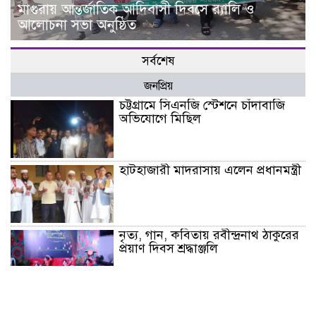
মাগুরায় আন্তর্জাতিক আদিবাসী দিবসে র‍্যালি ও
আলোচনা সভা অনুষ্ঠিত
সর্বশেষ
জনপ্রিয়
চট্টগ্রামে সিএনজি স্টেশনে চাঁদাবাজি
অভিযোগে মিছিল
হাটহাজারী মাদরাসায় এলেন প্রধানমন্ত্রী
নৃত্য, গান, কবিতায় রবীন্দ্রনাথ ঠাকুরের
প্রয়াণ দিবস শ্রদ্ধাঞ্জলি
বরুড়ায় আর্মি ছেলে পরিচয়ে নালিশী
নিষেধাজ্ঞা ভূমি বেদখলের চেষ্টা