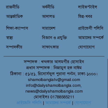
ভিলেজ ডিফেন্স পার্টি গঠন ও উদ্বোধন
রাজনীতি
অর্থনীতি
লাইফস্টাইল
আন্তর্জাতিক
আদালত
ভিন্ন-খবর
জে.আই. চৌধুরী যুব ফাউন্ডেশনের
উদ্যোগে শিক্ষার্থীদের মাঝে চারা
শিক্ষা-ক্যাম্পাস
সারাদেশ
প্রাইভেসী পলিসি
বিতরণ
স্বাস্থ্য
বিজ্ঞান ও প্রযুক্তি
আমাদের সম্পর্কে
সম্পাদকীয়
সাক্ষাৎকার
যোগাযোগ
সম্পাদক :
খন্দকার আলমগীর হোসাইন
প্রধান সম্পাদক :
নিজামুল হক নাঈম
ঠিকানা :
৫১/৫১, রিসোর্সফুল পুরানা পল্টন, ঢাকা-১০০০।
shamolbanglatv@gmail.com
info@dailyshamolbangla.com,
news@dailyshamolbangla.com
মোবাইলঃ 01788585211
প্রাইভেসি পলিসি
|
আমাদের সম্পর্কে
|
যোগাযোগ