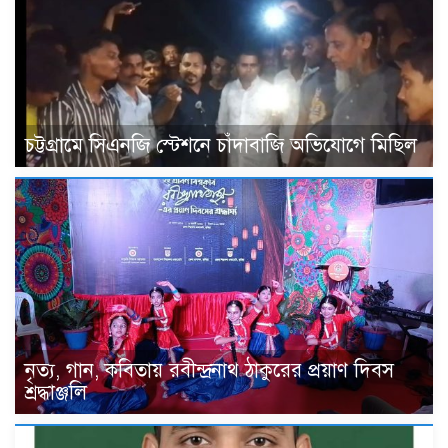
চট্টগ্রামে সিএনজি স্টেশনে চাঁদাবাজি অভিযোগে মিছিল
নৃত্য, গান, কবিতায় রবীন্দ্রনাথ ঠাকুরের প্রয়াণ দিবস
শ্রদ্ধাঞ্জলি