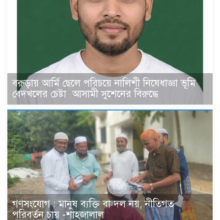
বরুড়ায় আর্মি ছেলে পরিচয়ে নালিশী নিষেধাজ্ঞা ভূমি
বেদখলের চেষ্টা আসামী সুশেনের বিরুদ্ধে
গণসংযোগ : মানুষ ব্যক্তি বা দল নয়, নীতিগত
পরিবর্তন চায় -শাহজালাল