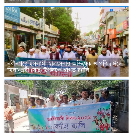
নবীনগরে ইসলামী ছাত্রসেনার অভিষেক ও পবিত্র ঈদে
মিলাদুন্নবী (সাঃ) উপলক্ষে স্বাগত র‍্যালি