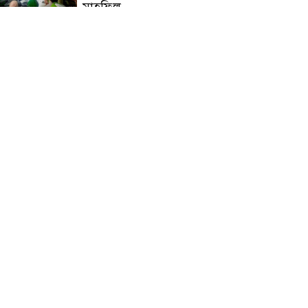
মাহফিল
চন্দনাইশে বিমরুলের কামড়ে
বৃদ্ধের মৃত্যু