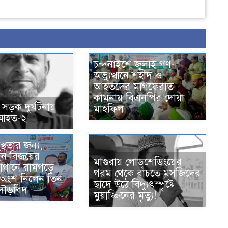
চন্দনাইশে জুলাই গণ-
অভ্যুত্থানে শহীদ ও
আহতদের মাগফেরাত
কামনায় বিএনপির দোয়া
 সড়ক দূর্ঘটনায়
মাহফিল
 আহত-২
্থতার জন্য,
ুন বিজয়ের
মাগুরায় লোডশেডিংয়ের
োগানে রামগড়ে
গরম থেকে বাঁচতে মসজিদের
ে অংশ নিলেন তিন
ছাদে উঠে বিদ্যুৎস্পৃষ্টে
দৌড়বিদ
মুয়াজ্জিনের মৃত্যু!