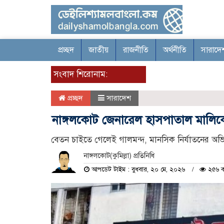
প্রচ্ছদ
জাতীয়
রাজনীতি
অর্থনীতি
সারাদে
সংবাদ শিরোনাম:
প্রচ্ছদ
সারাদেশ
নাঙ্গলকোট জেনারেল হাসপাতাল মালিকের 
বেতন চাইতে গেলেই গালমন্দ, মানসিক নির্যাতনের অ
নাঙ্গলকোট(কুমিল্লা) প্রতিনিধি
আপডেট টাইম : বুধবার, ২০ মে, ২০২৬
২৫৬ ব