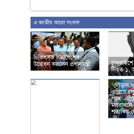
এ জাতীয় আরো সংবাদ
চিকিৎসক সমাবেশের
চন্দনাইশে
উদ্বোধন করলেন প্রধানমন্ত্রী
নিহত-১,
‘দৌড়ান সুস
এগিয়ে চল
পথে’—স্ল
ম্যারাথন
শতাধিক 