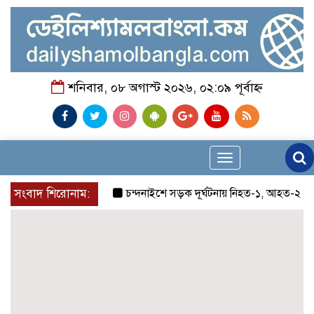
শনিবার, ০৮ অগাস্ট ২০২৬, ০২:০৯ পূর্বাহ্ন
Toggle
navigation
সংবাদ শিরোনাম:
চন্দনাইশে সড়ক দূর্ঘটনায় নিহত-১, আহত-২
চন্দ