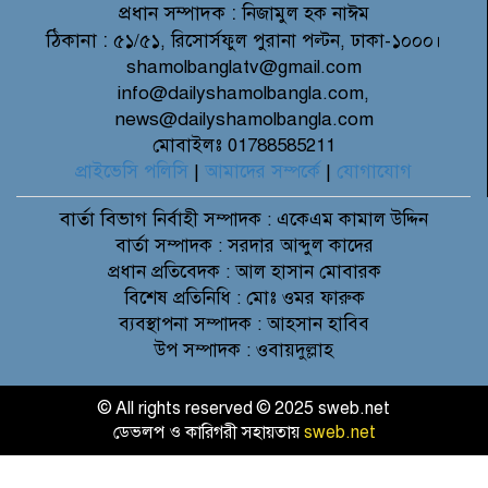
প্রধান সম্পাদক :
নিজামুল হক নাঈম
ঠিকানা :
৫১/৫১, রিসোর্সফুল পুরানা পল্টন, ঢাকা-১০০০।
shamolbanglatv@gmail.com
info@dailyshamolbangla.com,
news@dailyshamolbangla.com
মোবাইলঃ 01788585211
প্রাইভেসি পলিসি
|
আমাদের সম্পর্কে
|
যোগাযোগ
বার্তা বিভাগ
নির্বাহী সম্পাদক : একেএম কামাল উদ্দিন
বার্তা সম্পাদক : সরদার আব্দুল কাদের
প্রধান প্রতিবেদক : আল হাসান মোবারক
বিশেষ প্রতিনিধি : মোঃ ওমর ফারুক
ব্যবস্থাপনা সম্পাদক : আহসান হাবিব
উপ সম্পাদক : ওবায়দুল্লাহ
© All rights reserved © 2025 sweb.net
ডেভলপ ও কারিগরী সহায়তায়
sweb.net