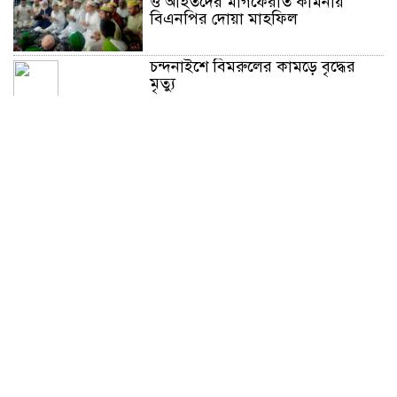
ও আহতদের মাগফেরাত কামনায়
বিএনপির দোয়া মাহফিল
চন্দনাইশে বিমরুলের কামড়ে বৃদ্ধের
মৃত্যু