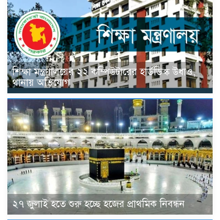
শিক্ষা মন্ত্রণালয়ের ২২ কম্পিউটারের হার্ডডিস্ক উধাও,
থানায় অভিযোগ
২৭ জুলাই হতে শুরু হচ্ছে হজের প্রাথমিক নিবন্ধন