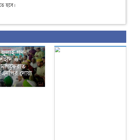
ে হবে।
 জুলাই গণ-
ে শহীদ ও
মাগফেরাত
িএনপির দোয়া