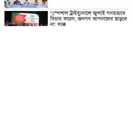
“স্পেশাল ট্রাইব্যুনালে জুলাই গণহত্যার
বিচার করেন, জনগণ আপনাদের ছাড়বে
না: সাক্কু
ভাষা সৈনিক অজিত গুহ মহাবিদ্যালয়ে
জুলাই গণঅভ্যুত্থান দিবসের আলোচনা
সভা ও পুরস্কার বিতরণ
বন্যাদুর্গত মানুষের পাশে পার্কভিউ
হাসপাতাল আমিলাইষে ফ্রি চিকিৎসা
ক্যাম্পে ২ হাজার রোগীকে সেবা,
বিনামূল্যে ওষুধ বিতরণ
চন্দনাইশ থানা পুলিশের অভিযানে ৩
আসামী গ্রেফতার
শহীদ মজিদের প্রতি শ্রদ্ধাঞ্জলির মধ্যে
দিয়ে জুলাই গণঅভ্যুত্থান দিবস পালন