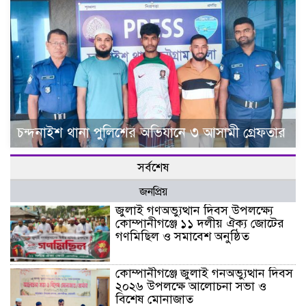
চন্দনাইশ থানা পুলিশের অভিযানে ৩ আসামী গ্রেফতার
সর্বশেষ
জনপ্রিয়
জুলাই গণঅভ্যুত্থান দিবস উপলক্ষ্যে
কোম্পানীগঞ্জে ১১ দলীয় ঐক্য জোটের
গণমিছিল ও সমাবেশ অনুষ্ঠিত
কোম্পানীগঞ্জে জুলাই গনঅভ্যুত্থান দিবস
২০২৬ উপলক্ষে আলোচনা সভা ও
বিশেষ মোনাজাত