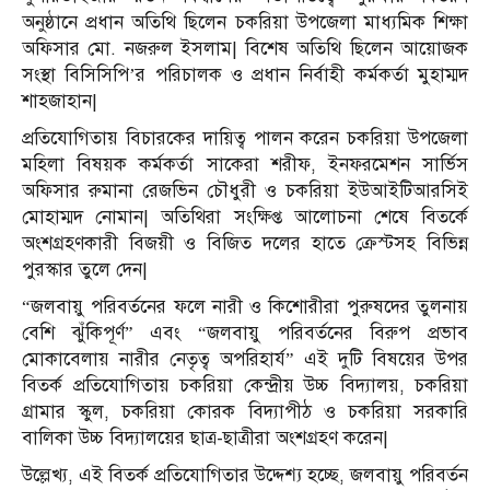
অনুষ্ঠানে প্রধান অতিথি ছিলেন চকরিয়া উপজেলা মাধ্যমিক শিক্ষা
অফিসার মো. নজরুল ইসলাম| বিশেষ অতিথি ছিলেন আয়োজক
সংস্থা বিসিসিপি’র পরিচালক ও প্রধান নির্বাহী কর্মকর্তা মুহাম্মদ
শাহজাহান|
প্রতিযোগিতায় বিচারকের দায়িত্ব পালন করেন চকরিয়া উপজেলা
মহিলা বিষয়ক কর্মকর্তা সাকেরা শরীফ, ইনফরমেশন সার্ভিস
অফিসার রুমানা রেজভিন চৌধুরী ও চকরিয়া ইউআইটিআরসিই
মোহাম্মদ নোমান| অতিথিরা সংক্ষিপ্ত আলোচনা শেষে বিতর্কে
অংশগ্রহণকারী বিজয়ী ও বিজিত দলের হাতে ক্রেস্টসহ বিভিন্ন
পুরস্কার তুলে দেন|
“জলবায়ু পরিবর্তনের ফলে নারী ও কিশোরীরা পুরুষদের তুলনায়
বেশি ঝুঁকিপূর্ণ” এবং “জলবায়ু পরিবর্তনের বিরুপ প্রভাব
মোকাবেলায় নারীর নেতৃত্ব অপরিহার্য” এই দুটি বিষয়ের উপর
বিতর্ক প্রতিযোগিতায় চকরিয়া কেন্দ্রীয় উচ্চ বিদ্যালয়, চকরিয়া
গ্রামার স্কুল, চকরিয়া কোরক বিদ্যাপীঠ ও চকরিয়া সরকারি
বালিকা উচ্চ বিদ্যালয়ের ছাত্র-ছাত্রীরা অংশগ্রহণ করেন|
উল্লেখ্য, এই বিতর্ক প্রতিযোগিতার উদ্দেশ্য হচ্ছে, জলবায়ু পরিবর্তন