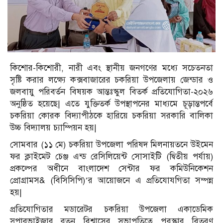
কিশোর-কিশোরী, নারী এবং স্থানীয় জনগণের মধ্যে সচেতনতা
সৃষ্টি করার লক্ষ্যে কক্সবাজারের চকরিয়া উপজেলায় জেন্ডার ও
জলবায়ু পরিবর্তন বিষয়ক আন্তঃস্কুল বিতর্ক প্রতিযোগিতা-২০২৬
অনুষ্ঠিত হয়েছে| এতে যুক্তিতর্ক উপস্থাপনের মাধ্যমে চূড়ান্তপর্বে
চকরিয়া কোরক বিদ্যাপীঠকে হারিয়ে চকরিয়া সরকারি বালিকা
উচ্চ বিদ্যালয় চ্যাম্পিয়ন হয়|
সোমবার (১১ মে) চকরিয়া উপজেলা পরিষদ মিলনায়তনে উইমেন
ফর ক্লাইমেট চেঞ্জ এন্ড রেসিলিয়েন্ট সোসাইটি (দ্বিতীয় পর্যায়)
প্রকল্পের অধীনে বাংলাদেশ সেন্টার ফর কমিউনিকেশন
প্রোগ্রামস& (বিসিসিপি)’র আয়োজনে এ প্রতিযোযগিতা সম্পন্ন
হয়|
প্রতিযোগিতার মডারেটর চকরিয়া উপজেলা একাডেমিক
সুপারভাইজার রতন বিশ্বাসের সভাপতিত্বে পুরস্কার বিতরণ