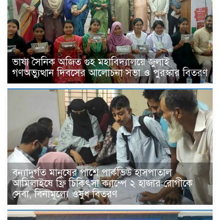
ভাষা সৈনিক অজিত গুহ মহাবিদ্যালয়ে জুলাই
গণঅভ্যুত্থান দিবসের আলোচনা সভা ও পুরস্কার বিতরণ
বন্যাদুর্গত মানুষের পাশে পার্কভিউ হাসপাতাল
আমিলাইষে ফ্রি চিকিৎসা ক্যাম্পে ২ হাজার রোগীকে
সেবা, বিনামূল্যে ওষুধ বিতরণ