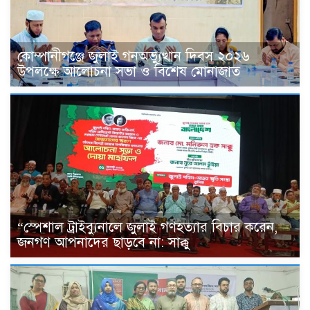
কোম্পানীগঞ্জে জুলাই গনঅভ্যুত্থান দিবস ২০২৬
উপলক্ষে আলোচনা সভা ও বিশেষ মোনাজাত
“স্পেশাল ট্রাইব্যুনালে জুলাই গণহত্যার বিচার করেন,
জনগণ আপনাদের ছাড়বে না: সাক্কু