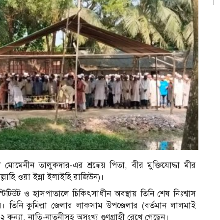
ল মোমেনীন তালুকদার-এর শ্রদ্ধেয় পিতা, বীর মুক্তিযোদ্ধা মীর
ল্লাহি ওয়া ইন্না ইলাইহি রাজিউন)।
টিউট ও হাসপাতালে চিকিৎসাধীন অবস্থায় তিনি শেষ নিঃশ্বাস
র। তিনি কুমিল্লা জেলার লাকসাম উপজেলার (বর্তমান লালমাই
, ২ কন্যা, নাতি-নাতনীসহ অসংখ্য গুণগ্রাহী রেখে গেছেন।