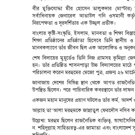
বীর মুক্তিযোদ্ধা মীর হোসেন তালুকদার (মাস্টার) মহান
সর্বাধিনায়ক জেনারেল আতাউল গনি ওসমানী কর্তৃক
নিরপেক্ষতা ও দূরদর্শিতার এক উজ্জ্বল প্রতীক।
বাংলার কৃষ্টি-সংস্কৃতি, ইসলাম, মানবতা ও শিক্ষা ব
শিক্ষা প্রতিষ্ঠানের প্রতিষ্ঠাতা হিসেবে তিনি স্থান
মানবকল্যাণে তাঁর জীবন ছিল এক আলোকিত ও অনুকর
শেষ বিদায়ের মুহূর্তেও তিনি নিজ গ্রামসহ কুমিল্লা জেল
হন। তাঁর প্রতিষ্ঠিত শাসনপাড়া উচ্চ বিদ্যালয়ের মা
পরিচালনা করেন মরহুমের মেজো পুত্র, প্রজন্ম ২৬ মার
জানাজায় দেশের বিভিন্ন স্থান থেকে আগত রাজনৈতিক ন
উপস্থিত ছিলেন। পরে পারিবারিক কবরস্থানে তাঁর দাফন 
একজন মহান মানুষের প্রয়াণ ঘটলেও তাঁর কর্ম, আদর্শ
আল্লাহ তা’আলা মরহুমকে জান্নাতুল ফেরদৌস নসিব
উল্লেখ্য: মরহুম ছিলেন রাজনৈতিক ব্যক্তিত্ব, ভাষাসৈন
ন. শহিদুল্লাহ সাহিত্যরত্ন-এর জামাতা এবং বাংলাদ