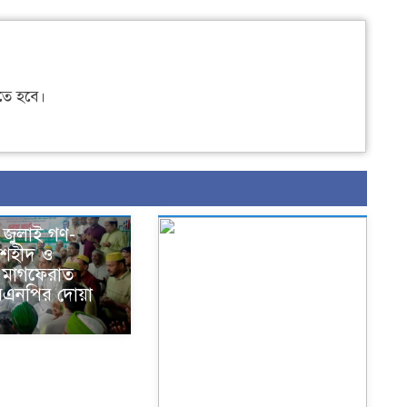
ে হবে।
 জুলাই গণ-
ে শহীদ ও
মাগফেরাত
িএনপির দোয়া