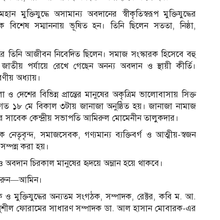
 মুক্তিযুদ্ধে অসামান্য অবদানের স্বীকৃতিস্বরূপ মুক্তিযুদ্ধের
 বিশেষ সম্মাননায় ভূষিত হন। তিনি ছিলেন সততা, নিষ্ঠা,
িস্তারে তিনি আজীবন নিবেদিত ছিলেন। সমাজ সংস্কারক হিসেবে বহু
ীয় ও জাতীয় পর্যায়ে রেখে গেছেন অনন্য অবদান ও স্থায়ী কীর্তি।
ণীয় অধ্যায়।
া ও দেশের বিভিন্ন প্রান্তের মানুষের অকৃত্রিম ভালোবাসায় সিক্ত
ঠে গত ১৮ মে বিকাল ৩টায় জানাজা অনুষ্ঠিত হয়। জানাজা নামাজ
্চের সাবেক কেন্দ্রীয় সভাপতি আমিরুল মোমেনীন তালুকদার।
েতৃবৃন্দ, সমাজসেবক, গণ্যমান্য ব্যক্তিবর্গ ও আত্মীয়-স্বজন
সম্পন্ন করা হয়।
 ও অবদান চিরকাল মানুষের হৃদয়ে অম্লান হয়ে থাকবে।
 করুন—আমিন।
িক ও মুক্তিযুদ্ধের অন্যতম সংগঠক, সম্পাদক, রেক্টর, কবি ম. আ.
েশ সুশীল ফোরামের সাধারণ সম্পাদক ডা. আল হাসান মোবারক-এর