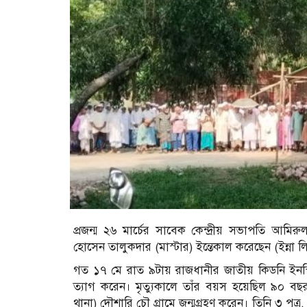
প্রজন্ম ২৬ মার্চের সাবেক কেন্দ্রীয় সভাপতি আমিরু
হোসেন তালুকদার (মাস্টার) ইন্তেকাল করেছেন (ইন্না লি
গত ১৭ মে রাত ৯টায় রাজধানীর জাতীয় কিডনি ইনস্টি
ত্যাগ করেন। মৃত্যুকালে তাঁর বয়স হয়েছিল ৯০ বছ
থানা) দৌশারি চৌ গ্রামে জন্মগ্রহণ করেন। তিনি ৩ পুত্র