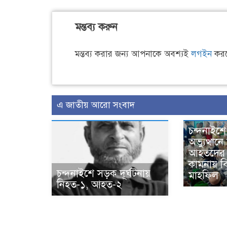
মন্তব্য করুন
মন্তব্য করার জন্য আপনাকে অবশ্যই
লগইন
করত
এ জাতীয় আরো সংবাদ
চন্দনাইশে
অভ্যুত্থান
আহতদের 
কামনায় ব
চন্দনাইশে সড়ক দূর্ঘটনায়
মাহফিল
নিহত-১, আহত-২