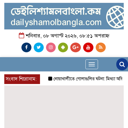
শনিবার, ০৮ অগাস্ট ২০২৬, ০৮:৫১ অপরাহ্ন
Toggle
navigation
সংবাদ শিরোনাম:
নোয়াখালীতে গোলাগুলির ঘটনা: মিথ্যা অভিযোগে প্রতিবা