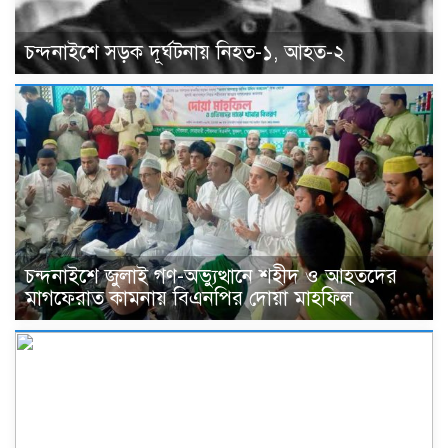
চন্দনাইশে সড়ক দূর্ঘটনায় নিহত-১, আহত-২
চন্দনাইশে জুলাই গণ-অভ্যুত্থানে শহীদ ও আহতদের
মাগফেরাত কামনায় বিএনপির দোয়া মাহফিল