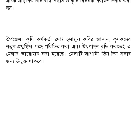
মাঝে আধুনিক চাষাবাদ পদ্ধতি ও কৃষি বিষয়ক পরামর্শ প্রদান করা
হয়।
উপজেলা কৃষি কর্মকর্তা মোঃ হুমায়ুন কবির জানান, কৃষকদের
নতুন প্রযুক্তির সঙ্গে পরিচিত করা এবং উৎপাদন বৃদ্ধি করতেই এ
মেলার আয়োজন করা হয়েছে। মেলাটি আগামী তিন দিন সবার
জন্য উন্মুক্ত থাকবে।