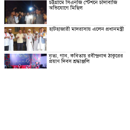
চট্টগ্রামে সিএনজি স্টেশনে চাঁদাবাজি
অভিযোগে মিছিল
হাটহাজারী মাদরাসায় এলেন প্রধানমন্ত্রী
নৃত্য, গান, কবিতায় রবীন্দ্রনাথ ঠাকুরের
প্রয়াণ দিবস শ্রদ্ধাঞ্জলি
বরুড়ায় আর্মি ছেলে পরিচয়ে নালিশী
নিষেধাজ্ঞা ভূমি বেদখলের চেষ্টা
আসামী সুশেনের বিরুদ্ধে
গণসংযোগ : মানুষ ব্যক্তি বা দল নয়,
নীতিগত পরিবর্তন চায় -শাহজালাল