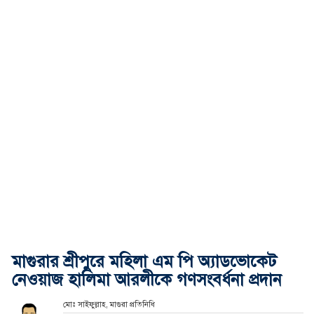
মাগুরার শ্রীপুরে মহিলা এম পি অ্যাডভোকেট
নেওয়াজ হালিমা আরলীকে গণসংবর্ধনা প্রদান
মোঃ সাইফুল্লাহ, মাগুরা প্রতিনিধি