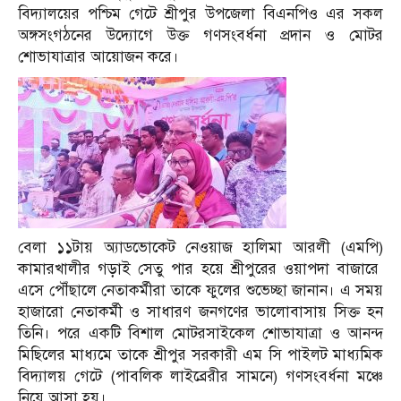
বিদ্যালয়ের পশ্চিম গেটে শ্রীপুর উপজেলা বিএনপিও এর সকল
অঙ্গসংগঠনের উদ্যোগে উক্ত গণসংবর্ধনা প্রদান ও মোটর
শোভাযাত্রার আয়োজন করে।
বেলা ১১টায় অ্যাডভোকেট নেওয়াজ হালিমা আরলী (এমপি)
কামারখালীর গড়াই সেতু পার হয়ে শ্রীপুরের ওয়াপদা বাজারে
এসে পৌঁছালে নেতাকর্মীরা তাকে ফুলের শুভেচ্ছা জানান। এ সময়
হাজারো নেতাকর্মী ও সাধারণ জনগণের ভালোবাসায় সিক্ত হন
তিনি। পরে একটি বিশাল মোটরসাইকেল শোভাযাত্রা ও আনন্দ
মিছিলের মাধ্যমে তাকে শ্রীপুর সরকারী এম সি পাইলট মাধ্যমিক
বিদ্যালয় গেটে (পাবলিক লাইব্রেরীর সামনে) গণসংবর্ধনা মঞ্চে
নিয়ে আসা হয়।