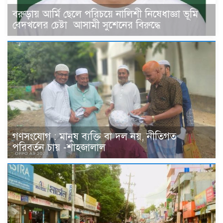
বরুড়ায় আর্মি ছেলে পরিচয়ে নালিশী নিষেধাজ্ঞা ভূমি
বেদখলের চেষ্টা আসামী সুশেনের বিরুদ্ধে
গণসংযোগ : মানুষ ব্যক্তি বা দল নয়, নীতিগত
পরিবর্তন চায় -শাহজালাল