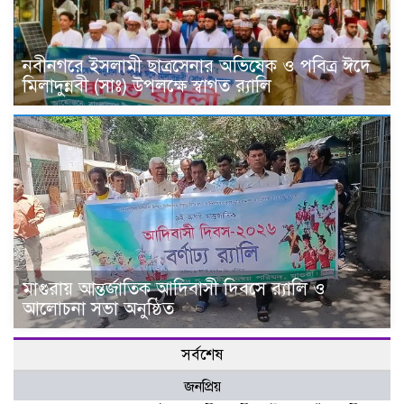
নবীনগরে ইসলামী ছাত্রসেনার অভিষেক ও পবিত্র ঈদে
মিলাদুন্নবী (সাঃ) উপলক্ষে স্বাগত র‍্যালি
মাগুরায় আন্তর্জাতিক আদিবাসী দিবসে র‍্যালি ও
আলোচনা সভা অনুষ্ঠিত
সর্বশেষ
জনপ্রিয়