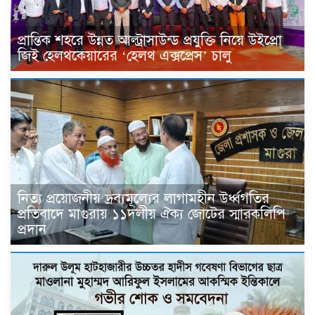
প্রান্তিক শহরে উন্নত আল্ট্রাসাউন্ড প্রযুক্তি নিয়ে উইপ্রো
জিই হেলথকেয়ারের ‘হেলথ এক্সপ্রেস’ চালু
নিত্য প্রয়োজনীয় দ্রব্যমূল্যের লাগামহীন উর্ধ্বগতির
প্রতিবাদে মাগুরায় ১১দলীয় ঐক্য জোটের স্মারকলিপি
প্রদান