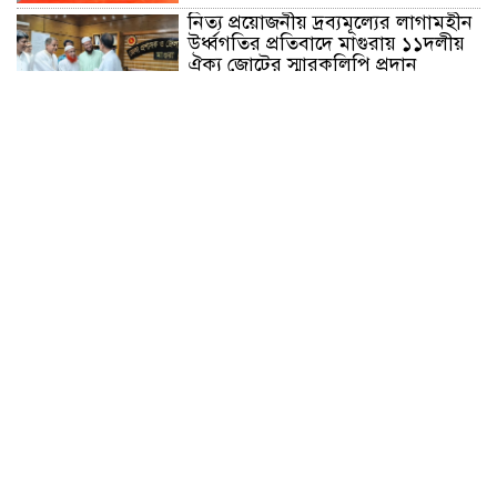
নিত্য প্রয়োজনীয় দ্রব্যমূল্যের লাগামহীন
উর্ধ্বগতির প্রতিবাদে মাগুরায় ১১দলীয়
ঐক্য জোটের স্মারকলিপি প্রদান
হাটহাজারী মাদরাসা ছাত্র আরিফুল
ইসলামের আকস্মিক মৃত্যু : মাগফিরাত
কামনায় জামেয়ার মহাপরিচালক
আলেমগণের স্বতঃস্ফূর্ত অংশগ্রহণেই
জুলাই আন্দোলন সফল হয় : আল্লামা
শেখ আহমদ
জুলাই গণঅভ্যুত্থান দিবস উপলক্ষ্যে
কোম্পানীগঞ্জে ১১ দলীয় ঐক্য জোটের
গণমিছিল ও সমাবেশ অনুষ্ঠিত
কোম্পানীগঞ্জে জুলাই গনঅভ্যুত্থান দিবস
২০২৬ উপলক্ষে আলোচনা সভা ও
বিশেষ মোনাজাত