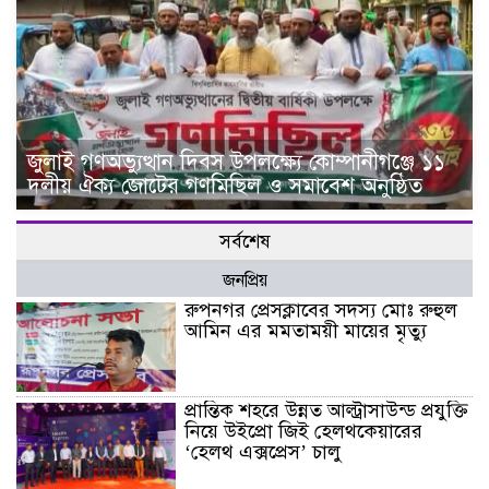
জুলাই গণঅভ্যুত্থান দিবস উপলক্ষ্যে কোম্পানীগঞ্জে ১১
দলীয় ঐক্য জোটের গণমিছিল ও সমাবেশ অনুষ্ঠিত
সর্বশেষ
জনপ্রিয়
রুপনগর প্রেসক্লাবের সদস্য মোঃ রুহুল
আমিন এর মমতাময়ী মায়ের মৃত্যু
প্রান্তিক শহরে উন্নত আল্ট্রাসাউন্ড প্রযুক্তি
নিয়ে উইপ্রো জিই হেলথকেয়ারের
‘হেলথ এক্সপ্রেস’ চালু