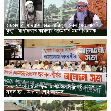
হাটহাজারী মাদরাসা ছাত্র আরিফুল ইসলামের আকস্মিক
মৃত্যু : মাগফিরাত কামনায় জামেয়ার মহাপরিচালক
আলেমগণের স্বতঃস্ফূর্ত অংশগ্রহণেই জুলাই আন্দোলন
সফল হয় : আল্লামা শেখ আহমদ