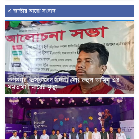
এ জাতীয় আরো সংবাদ
রুপনগর প্রেসক্লাবের সদস্য মোঃ রুহুল আমিন এর
মমতাময়ী মায়ের মৃত্যু